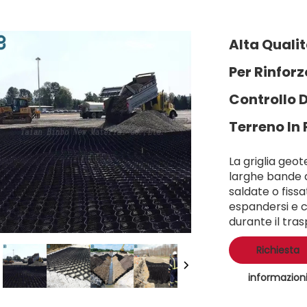
Alta Qualit
Per Rinfor
Controllo D
Terreno In
La griglia geo
larghe bande d
saldate o fiss
espandersi e c
durante il tras
Richiesta
informazion