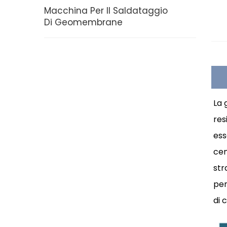
Macchina Per Il Saldataggio
Di Geomembrane
La 
res
ess
cem
str
pen
di 