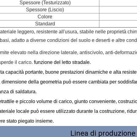
Spessore (Testurizzato)
Spessore (Liscio)
Colore
Standard
ateriale leggero, resistente all'usura, stabile nelle proprietà ch
 basi, adatto a
diverse condizioni del suolo e deserti e altre con
imite elevato nella direzione laterale, antiscivolo, anti-deforma
sperde il carico.
funzione del letto stradale.
lta capacità portante, buone prestazioni dinamiche e alta resiste
 dimensione della geometria può essere cambiata per soddisfar
anza di saldatura.
trattile e piccolo volume di carico, giunto conveniente, costruzi
teriale locale può essere utilizzato durante la costruzione, ridur
re stato piegato insieme.
Linea di produzione