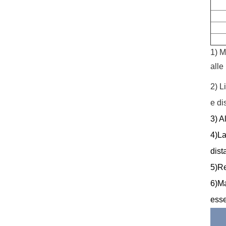
1) M
alle
2) L
e di
3) A
4)La
dist
5)Re
6)Ma
esse