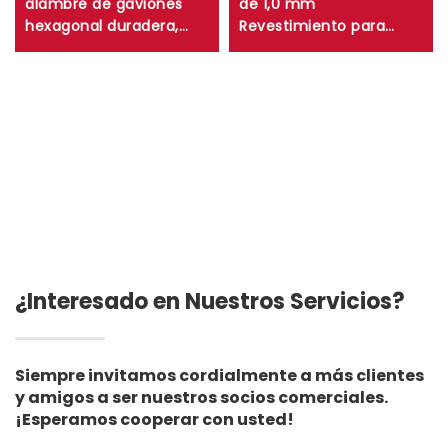
alambre de gaviones
de 1,0 mm
hexagonal duradera,
Revestimiento para
caja de gaviones de
estanque de granjas de
malla trenzada tejida
camarones y peces de
para control de erosión
0,75 mm Revestimiento
de muros de
para estanque de HDPE
contención
de 0,5 mm
Revestimiento para
vertedero de lagos
artificiales
¿Interesado en Nuestros Servicios?
Siempre invitamos cordialmente a más clientes
y amigos a ser nuestros socios comerciales.
¡Esperamos cooperar con usted!