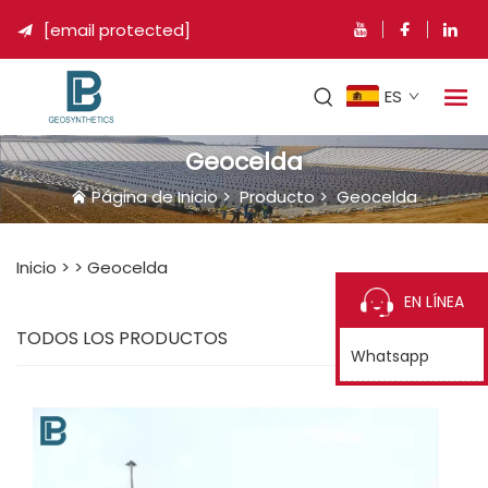
[email protected]

ES
Geocelda
Página de Inicio
>
Producto
>
Geocelda
Inicio >
>
Geocelda
EN LÍNEA
TODOS LOS PRODUCTOS
Whatsapp