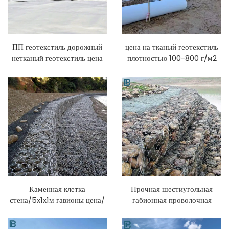
ПП геотекстиль дорожный
цена на тканый геотекстиль
нетканый геотекстиль цена
плотностью 100-800 г/м2
на армированную дорогу
PP PET Geotextile short
сельскохозяйственное
fiber long fiber
строительство
Geotextiles
Каменная клетка
Прочная шестиугольная
стена/5x1x1м гавионы цена/
габионная проволочная
оцинкованный габион размер
сетка, плетеная витая сетка,
коробки
габионная коробка для