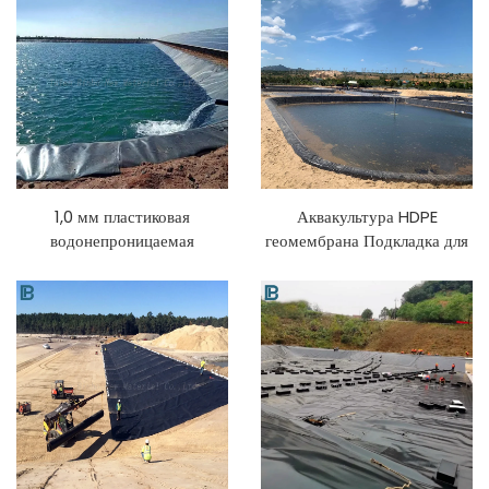
подпорных стен, контроль
эрозии
1,0 мм пластиковая
Аквакультура HDPE
водонепроницаемая
геомембрана Подкладка для
геомембрана для
пруда Аквариум Креветки
искусственного озера,
Пруд Ферма Подкладка для
резервуара, плотины,
пруда Геомембраны
бассейна, рыбного пруда,
фермы, подкладка из HDPE-
геомембраны