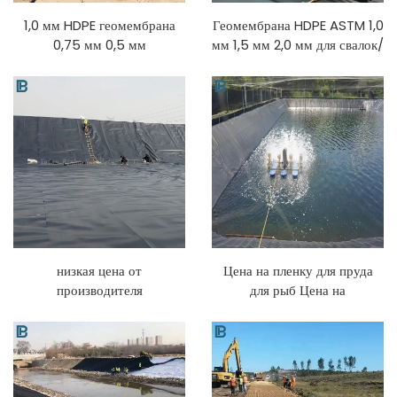
1,0 мм HDPE геомембрана
Геомембрана HDPE ASTM 1,0
0,75 мм 0,5 мм
мм 1,5 мм 2,0 мм для свалок/
рыбоводческая ферма
биогаза/лагун/
прудовая пленка 1,5 мм
горнодобывающей
искусственные озера HDPE
промышленности
пленка для пруда свалка
низкая цена от
Цена на пленку для пруда
производителя
для рыб Цена на
Водонепроницаемые
геомембрану HDPE для
пластиковые подкладки 200
искусственных озер 0,75 мм
микрон 500 микрон 1 мм 1,5
0,5 мм 0,3 мм пленка для
мм Черный HDPE
пруда из геомембраны
геомембранный подкладка