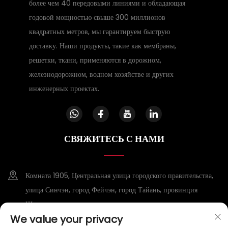
более чем 40 передовыми линиями и обладающая
годовой мощностью свыше 300 миллионов
квадратных метров, мы гарантируем быструю
доставку. Наши продукты, такие как мембраны,
решетки, ткани, применяются в дорожном,
железнодорожном, водном хозяйстве и других
инженерных проектах.
СВЯЖИТЕСЬ С НАМИ
Комната 1905, Центральная улица городского правительства,
улица Синчэн, город Фейчэн, город Тайань, провинция
Шаньдун
We value your privacy
+86-15953807388