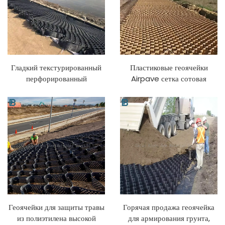
для пруда
Гладкий текстурированный
Пластиковые геоячейки
перфорированный
Airpave сетка сотовая
пластиковый HDPE Geocell
пластиковые геоячейки для
для армирования грунта
контроля эрозии геоячейки
дороги/холма/склона
Геоячейки для защиты травы
Горячая продажа геоячейка
из полиэтилена высокой
для армирования грунта,