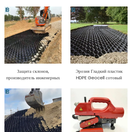
плотности (HDPE)
гравийная сетка,
Текстурированные и
стабилизатор гравия для
перфорированные геоячейки
подъездной дороги, HDPE
из полиэтилена высокой
Geocell
плотности (HDPE)
Защита склонов,
Эрозия Гладкий пластик
производитель инженерных
HDPE Geocell сотовый
геоячеек, посадка травы,
Гравий Стабилизатор Сетка
озеленение дорожного
гравийное мощение geocell
полотна, устойчивая сотовая
геоячейка из HDPE