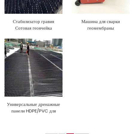
Стабилизатор гравия
Машина для сварки
Сотовая геоячейка
геомембраны
Гравийная сетка Заводская
цена HDPE Дорожная
геоячейка для защиты склона
подъездной дороги
Универсальные дренажные
панели HDPE/PVC для
эффективного управления
водными ресурсами и
защиты конструкций