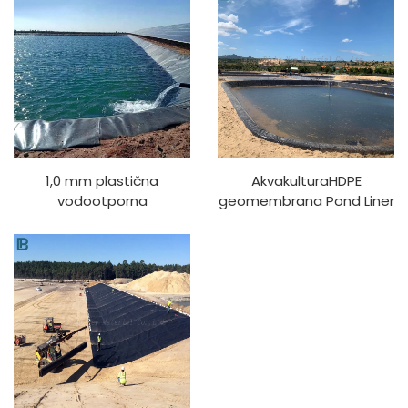
za potporne zidove
Kontrola erozije
1,0 mm plastična
AkvakulturaHDPE
vodootporna
geomembrana Pond Liner
geomembrana Umjetno
Fish Tank Shrimp Pond
jezero Rezervoar Obloga
Farm Liner Pond Liner
brane Bazen Ribnjak
Geomembrane
Farma Obloga HDPE
Geomembrana