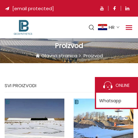
[email protected]

HR
Proizvod
Glavna stranica
>
Proizvod
ONLINE
SVI PROIZVODI
Whatsapp