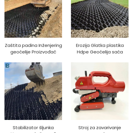
Zaštita padina Inženjering
Erozija Glatka plastika
geoćelije Proizvođač
Hdpe Geoćelija saća
sadnje trave
Šljunak Stabilizator
Ozelenjavanje cestovnog
Rešetka Geoćelija za
sloja stabilna saća HDPE
popločavanje šljunka
geoćelija
Stabilizator šljunka
Stroj za zavarivanje