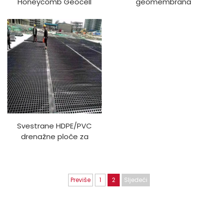
Honeycomb Geocell
geomembrana
Gravel Grid Tvornička
cijena HDPE Geocell
Geocell za zaštitu kosina
Prilaz
Svestrane HDPE/PVC
drenažne ploče za
učinkovito upravljanje
vodom i strukturnu
zaštitu
Previše
1
2
Sljedeći