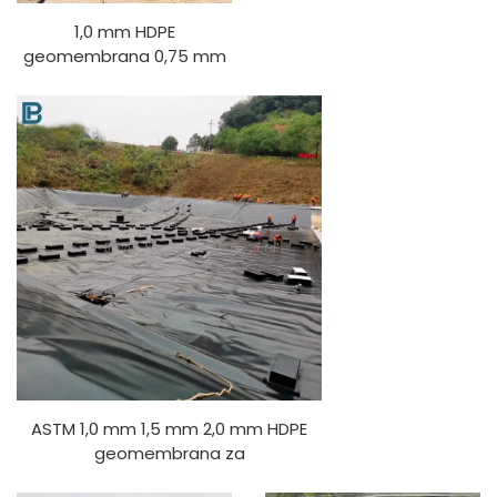
1,0 mm HDPE
geomembrana 0,75 mm
0,5 mm Fish Shrimp Farm
Pond Liner 1,5 mm
Umjetna jezera HDPE
obloga za ribnjake
Obloga za odlagalište
ASTM 1,0 mm 1,5 mm 2,0 mm HDPE
geomembrana za
odlagalište/bioplin/lagunu/rudarstvo