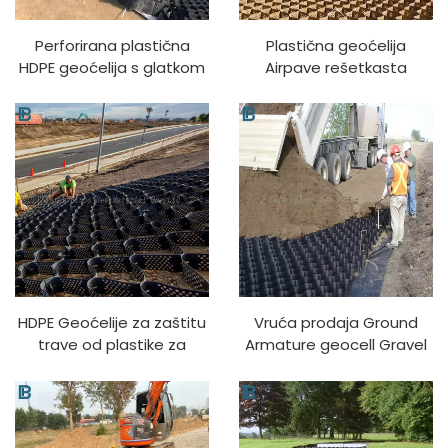
Perforirana plastična
Plastična geoćelija
HDPE geoćelija s glatkom
Airpave rešetkasta
teksturom za ojačanje tla
saćasta plastična
na cestama/brdima/
geoćelija za kontrolu
padinama
erozije Geoćelija
HDPE Geoćelije za zaštitu
Vruća prodaja Ground
trave od plastike za
Armature geocell Gravel
popločavanje
Grid Driveway Grave
Teksturirane i perforirane
Stabilizator HDPE Geocell
HDPE geoćelije