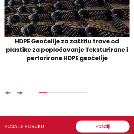
HDPE Geoćelije za zaštitu trave od
plastike za popločavanje Teksturirane i
perforirane HDPE geoćelije
POŠALJI PORUKU
Pošalji