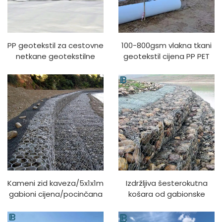
PP geotekstil za cestovne
100-800gsm vlakna tkani
netkane geotekstilne
geotekstil cijena PP PET
tkanine cijena za
Geotekstil kratkih vlakana
poljoprivredne
Geotekstil dugih vlakana
konstrukcije ojačane
cestama
Kameni zid kaveza/5x1x1m
Izdržljiva šesterokutna
gabioni cijena/pocinčana
košara od gabionske
gabionska kutija vel
žičane mreže Gabionska
kutija od upletene mreže