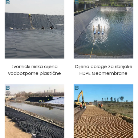
tvornički niska cijena
Cijena obloge za ribnjake
vodootporne plastične
HDPE Geomembrane
obloge 200 mikrona 500
Cijena za umjetna jezera
mikrona 1 mm 1,5 mm
0,75 mm 0,5 mm 0,3 mm
crne HDPE
obloge za ribnjake od
geomembranske obloge
geomembrane
za ribnjak