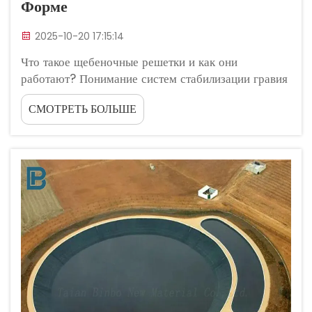
Форме
2025-10-20 17:15:14
Что такое щебеночные решетки и как они
работают? Понимание систем стабилизации гравия
и их назначения. Системы стабилизации гравия
СМОТРЕТЬ БОЛЬШЕ
работают как каркасные конструкции,
превращающие рыхлый гравий в более устойчивое
и долговечное покрытие. Панели...