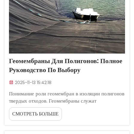
Геомембраны Для Полигонов: Полное
Руководство По Выбору
2025-11-13 15:42:18
Понимание роли геомембран в изоляции полигонов
твердых отходов. Геомембраны служат
инженерными барьерами, изолирующими отходы
СМОТРЕТЬ БОЛЬШЕ
от окружающей среды и предотвращающими
экологическое загрязнение. Эти синтетические
покрытия имеют важнейшее значение для