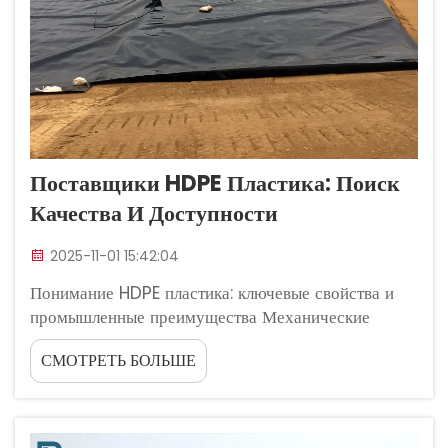
Поставщики HDPE Пластика: Поиск
Качества И Доступности
2025-11-01 15:42:04
Понимание HDPE пластика: ключевые свойства и
промышленные преимущества Механические
свойства HDPE (прочность на растяжение,
СМОТРЕТЬ БОЛЬШЕ
плотность, стойкость к растрескиванию под
действием напряжения) Полиэтилен высокой
плотности или пластик HDPE обладает
впечатляющей механической прочностью, как