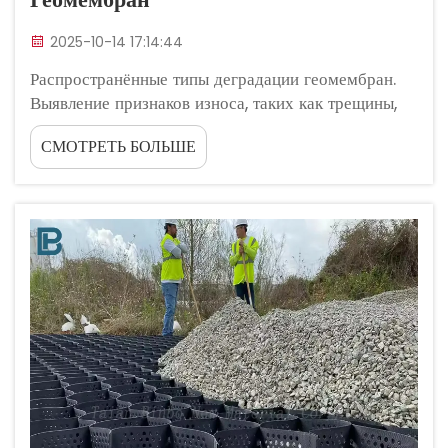
2025-10-14 17:14:44
Распространённые типы деградации геомембран.
Выявление признаков износа, таких как трещины,
обесцвечивание и неровные поверхности.
СМОТРЕТЬ БОЛЬШЕ
Обнаружение проблем с материалами геомембран
на ранней стадии обычно начинается с поиска
видимых признаков износа. Трещины...