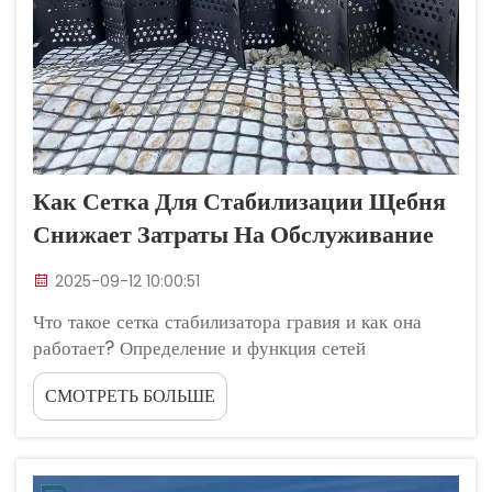
Как Сетка Для Стабилизации Щебня
Снижает Затраты На Обслуживание
2025-09-12 10:00:51
Что такое сетка стабилизатора гравия и как она
работает? Определение и функция сетей
стабилизатора гравия Сети стабилизатора гравия -
СМОТРЕТЬ БОЛЬШЕ
это, в основном, панельные системы, построенные
из взаимосвязанных ячеек, которые удерживают
агрегатные материалы. Когда установят...