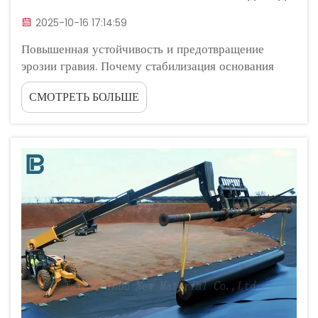
2025-10-16 17:14:59
Повышенная устойчивость и предотвращение
эрозии гравия. Почему стабилизация основания
необходима для гравийных подъездных путей.
СМОТРЕТЬ БОЛЬШЕ
Гравийные поверхности без стабилизации теряют
около 35% материала каждый год из-за эрозии и
смещения, согласно...