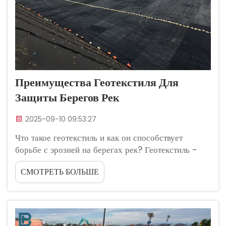
Преимущества Геотекстиля Для
Защиты Берегов Рек
2025-09-10 09:53:27
Что такое геотекстиль и как он способствует
борьбе с эрозией на берегах рек? Геотекстиль -
это синтетические ткани, которые пропускают воду,
СМОТРЕТЬ БОЛЬШЕ
но удерживают почву на месте, особенно полезные
там, где эрозия является большой проблемой. Эти
материалы обычно сумасшедшие...