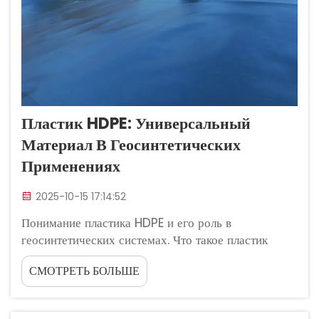
Пластик HDPE: Универсальный
Материал В Геосинтетических
Применениях
2025-10-15 17:14:52
Понимание пластика HDPE и его роль в
геосинтетических системах. Что такое пластик
HDPE и почему он идеально подходит для
СМОТРЕТЬ БОЛЬШЕ
геосинтетиков. Полиэтилен высокой плотности, или
HDPE, выделяется среди термопластиков тем, что
сочетает впечатляющую прочность с