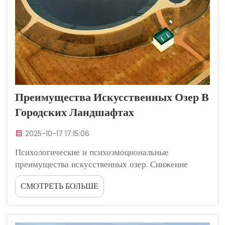
Преимущества Искусственных Озер В
Городских Ландшафтах
2025-10-17 17:15:06
Психологические и психоэмоциональные
преимущества искусственных озер. Снижение
уровня стресса за счет присутствия искусственных
СМОТРЕТЬ БОЛЬШЕ
озер. Пребывание вблизи искусственных озер
снижает уровень кортизола до 38% в течение 20
минут, согласно исследованию по экологической
психологии 2024 года...