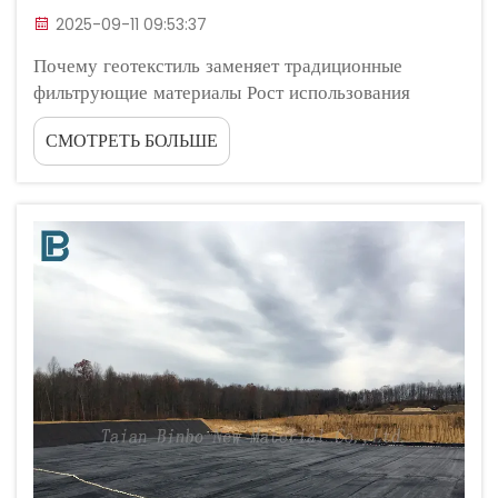
2025-09-11 09:53:37
Почему геотекстиль заменяет традиционные
фильтрующие материалы Рост использования
геотекстиля против традиционных фильтрующих
СМОТРЕТЬ БОЛЬШЕ
материалов в гражданском строительстве Недавнее
исследование Американского общества
инженеров-строителей в 2024 году показывает,
что около двух третей населения США...