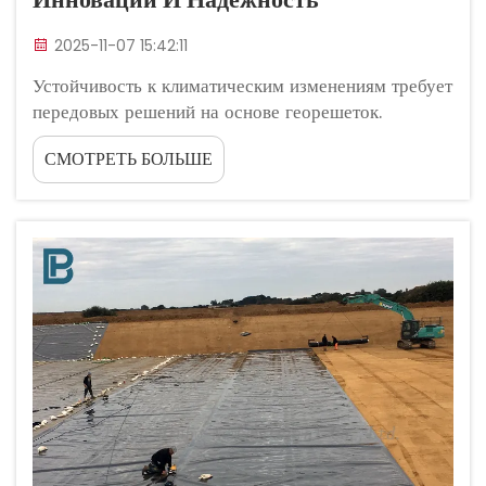
2025-11-07 15:42:11
Устойчивость к климатическим изменениям требует
передовых решений на основе георешеток.
Усиление осадков и более продолжительные
СМОТРЕТЬ БОЛЬШЕ
засухи, которые мы наблюдаем в последнее время,
вынуждают инженеров-строителей обращаться к
геосеткам, способным лучше справляться с...