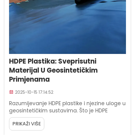
HDPE Plastika: Sveprisutni
Materijal U Geosintetičkim
Primjenama
2025-10-15 17:14:52
Razumijevanje HDPE plastike i njezine uloge u
geosintetičkim sustavima. Što je HDPE
plastika i zašto je idealna za geosintetiku?
PRIKAŽI VIŠE
Polietilen visoke gustoće, ili skraćeno HDPE,
ističe se među termoplastikama jer