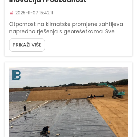
2025-11-07 15:42:11
Otpornost na klimatske promjene zahtijeva
napredna rješenja s georešetkama. Sve
ekstremnije vremenske prilike koje danas
PRIKAŽI VIŠE
vidimo – poput jačih oborina i duljih sušnih
razdoblja – potiču inženjere infrastrukture na
korištenje georešetaka koji mogu bolje
izdržati...