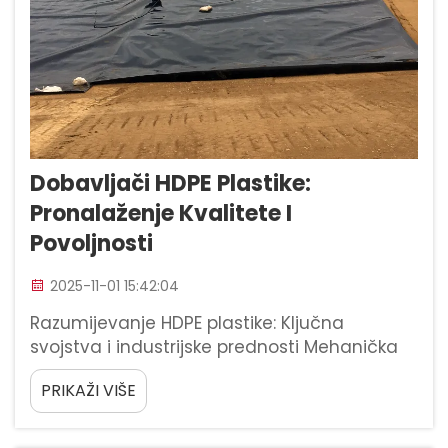
Dobavljači HDPE Plastike:
Pronalaženje Kvalitete I
Povoljnosti
2025-11-01 15:42:04
Razumijevanje HDPE plastike: Ključna
svojstva i industrijske prednosti Mehanička
svojstva HDPE-a (čvrstoća na vlak, gustoća,
PRIKAŽI VIŠE
ESCR) Polietilen visoke gustoće ili HDPE
plastika pokazuje izrazitu mehaničku
čvrstoću, obično u rasponu od 4.000 do