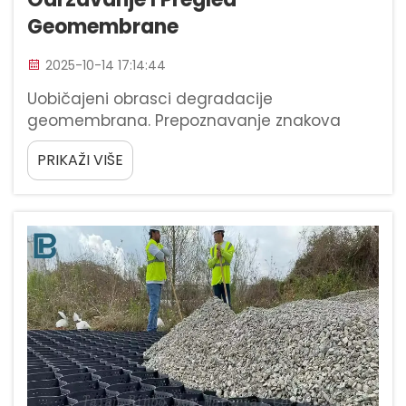
Geomembrane
2025-10-14 17:14:44
Uobičajeni obrasci degradacije
geomembrana. Prepoznavanje znakova
habanja poput pukotina, promjene boje i
PRIKAŽI VIŠE
neravnih površina. Otkrivanje problema s
materijalima geomembrana na vrijeme
obično započinje traženjem vidljivih znakova
habanja. Pukotine...