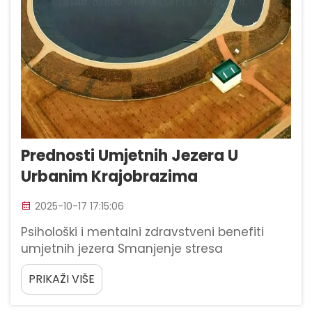
Prednosti Umjetnih Jezera U
Urbanim Krajobrazima
2025-10-17 17:15:06
Psihološki i mentalni zdravstveni benefiti
umjetnih jezera Smanjenje stresa
izloženošću umjetnim jezerima Blizina
PRIKAŽI VIŠE
umjetnim jezerima smanjuje razinu kortizola
do 38% već nakon 20 minuta, prema