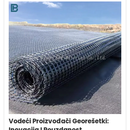
moderne sustave odlagališta otpada...
Vodeći Proizvođači Georešetki:
Inovacija I Pouzdanost