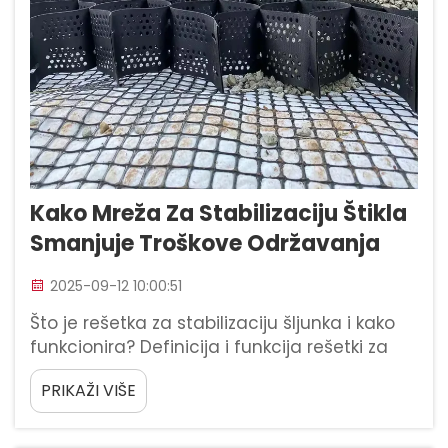
Kako Mreža Za Stabilizaciju Štikla
Smanjuje Troškove Održavanja
2025-09-12 10:00:51
Što je rešetka za stabilizaciju šljunka i kako
funkcionira? Definicija i funkcija rešetki za
stabilizaciju šljunka Rešetke za stabilizaciju
PRIKAŽI VIŠE
šljunka su zapravo pločasti sustavi izrađeni
od međusobno povezanih ćelija koje drže
agregatne materijale na mjestu. Kada se