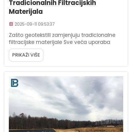
Tradicionalnih Filtracijskih
Materijala
2025-09-11 09:53:37
Zašto geotekstili zamjenjuju tradicionalne
filtracijske materijale Sve veća uporaba
geotekstila naspram tradicionalnih
PRIKAŽI VIŠE
filtracijskih materijala u građevinarstvu
Prema nedavnoj anketi iz 2024. godine
Američkog društva građevinskih inženjera,
otprilike dvije trećine n...