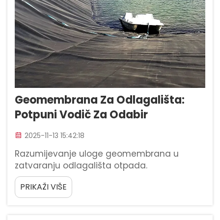
Geomembrana Za Odlagališta:
Potpuni Vodič Za Odabir
2025-11-13 15:42:18
Razumijevanje uloge geomembrana u
zatvaranju odlagališta otpada.
Geomembrane djeluju kao tehnički barijerni
PRIKAŽI VIŠE
slojevi koji izoluju otpad od okolnog okoliša,
sprječavajući ekološko onečišćenje. Ovi
sintetski obložni sustavi ključni su za