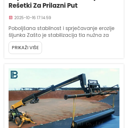
Rešetki Za Prilazni Put
2025-10-16 17:14:59
Poboljšana stabilnost i sprječavanje erozije
šljunka Zašto je stabilizacija tla nužna za
šljunčane prilazne puteve Šljunčane
PRIKAŽI VIŠE
površine koje nisu stabilizirane obično izgube
oko 35% svojeg materijala svake godine
zbog erozije i pomicanja materijala, pr...