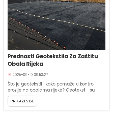
Prednosti Geotekstila Za Zaštitu
Obala Rijeka
2025-09-10 09:53:27
Što je geotekstil i kako pomaže u kontroli
erozije na obalama rijeke? Geotekstili su
zapravo sintetičke tkanine koje propuštaju
PRIKAŽI VIŠE
vodu, ali zadržavaju tlo na mjestu, osobito
korisne tamo gdje je erozija veliki problem.