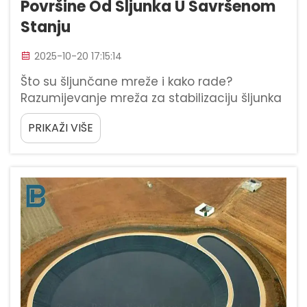
Površine Od Šljunka U Savršenom
Stanju
2025-10-20 17:15:14
Što su šljunčane mreže i kako rade?
Razumijevanje mreža za stabilizaciju šljunka
i njihove svrhe Mreže za stabilizaciju šljunka
PRIKAŽI VIŠE
djeluju kao vrste okvirnih sustava koji labavi
šljunak pretvaraju u nešto znatno stabilnije i
dugotrajnije. Ploče...