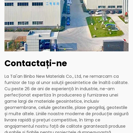
Contactați-ne
La Tai'an Binbo New Materials Co., Ltd, ne remarcam ca
furnizor de top al unor soluții geosintetice de înaltă calitate.
Cu peste 26 de ani de experiență în industrie, ne-am
perfecționat expertiza în producerea și furnizarea unei
game largi de materiale geosintetice, inclusiv
geomembrane, celule geotextile, plase geogrilaj, geotextile
și multe altele. Liniile noastre moderne de producție asigură
livrare rapidă și prețuri competitive, în timp ce
angajamentul nostru față de calitate garantează produse
durabile și fiabile pentru proiectele dumneavoastră