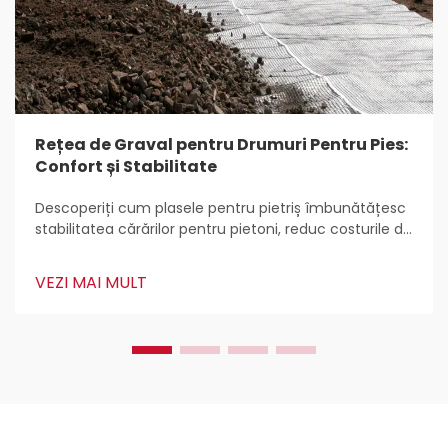
Rețea de Graval pentru Drumuri Pentru Pies:
Confort și Stabilitate
Descoperiți cum plasele pentru pietriș îmbunătățesc
stabilitatea cărărilor pentru pietoni, reduc costurile de
întreținere, previn eroziunea și îmbunătățesc
durabilitatea cu plastic HDPE. Aflați cele mai bune
VEZI MAI MULT
practici pentru instalare și întreținere pentru o
utilizare pe parcursul întregului an.