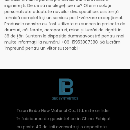
inginerești. De ce să ne alegeți pe noi? Oferim soluții
personalizate adaptate nevoilor dvs. specifice, asistență
tehnică completă și un serviciu post-vânzare excepțional.
Produsele noastre au fost utilizate cu succes în proiecte de
drumuri, căi ferate, aeroporturi, mine și lucrări de irigații în
36 de țări. Suntem la dispoziția dumneavoastră pentru mai
multe informații la numărul +86-15953807388. Să lucrăm
împreună pentru un viitor sustenabil!
Taian Binbo New Material Co., Ltd. este un lider
în fabricarea de geosintetice în China. Echipat
cu peste 40 de linii avansate și o capacitate