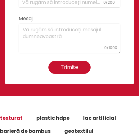
0/200
Mesaj
0/1000
Trimite
texturat
plastic hdpe
lac artificial
barieră de bambus
geotextilul