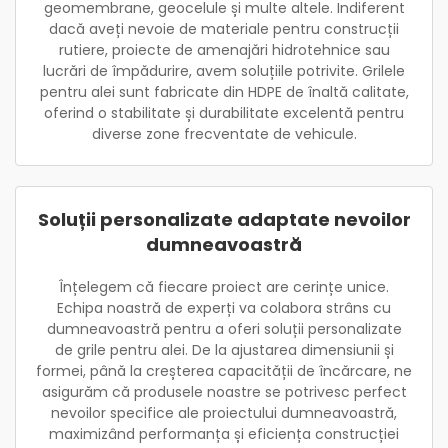
geomembrane, geocelule și multe altele. Indiferent
dacă aveți nevoie de materiale pentru construcții
rutiere, proiecte de amenajări hidrotehnice sau
lucrări de împădurire, avem soluțiile potrivite. Grilele
pentru alei sunt fabricate din HDPE de înaltă calitate,
oferind o stabilitate și durabilitate excelentă pentru
diverse zone frecventate de vehicule.
Soluții personalizate adaptate nevoilor
dumneavoastră
Înțelegem că fiecare proiect are cerințe unice.
Echipa noastră de experți va colabora strâns cu
dumneavoastră pentru a oferi soluții personalizate
de grile pentru alei. De la ajustarea dimensiunii și
formei, până la creșterea capacității de încărcare, ne
asigurăm că produsele noastre se potrivesc perfect
nevoilor specifice ale proiectului dumneavoastră,
maximizând performanța și eficiența construcției