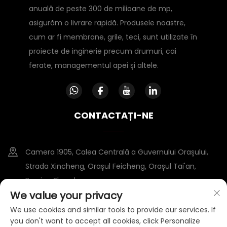
anuală de peste 300 de milioane de mp,
asigurăm o livrare rapidă. Produsele noastre,
cum ar fi membrane, grile, teci, sunt utilizate în
proiecte de inginerie precum drumuri, cai
ferate, managementul apei și altele.
CONTACTAȚI-NE
Camera 1905, Calea Centrală a Guvernului Orașului,
Strada Xincheng, Orașul Feicheng, Orașul Tai'an,
Provina Shandong
We value your privacy
+86-15953807388
We use cookies and similar tools to provide our services. If
you don't want to accept all cookies, click Personalize
[email protected]