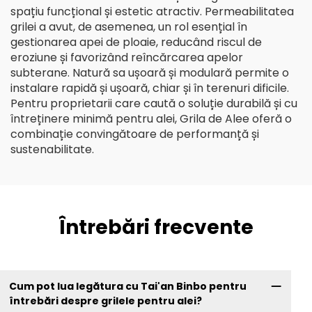
spațiu funcțional și estetic atractiv. Permeabilitatea
grilei a avut, de asemenea, un rol esențial în
gestionarea apei de ploaie, reducând riscul de
eroziune și favorizând reîncărcarea apelor
subterane. Natură sa ușoară și modulară permite o
instalare rapidă și ușoară, chiar și în terenuri dificile.
Pentru proprietarii care caută o soluție durabilă și cu
întreținere minimă pentru alei, Grila de Alee oferă o
combinație convingătoare de performanță și
sustenabilitate.
Întrebări frecvente
Cum pot lua legătura cu Tai'an Binbo pentru
întrebări despre grilele pentru alei?