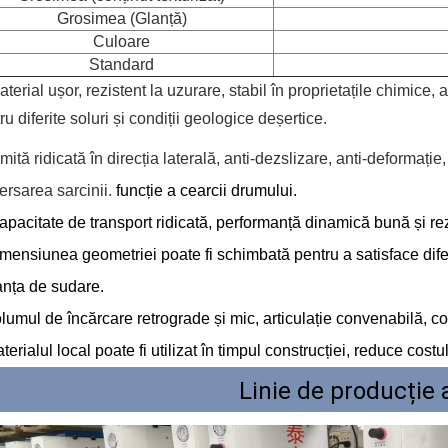
Grosimea (Glanță)
Culoare
Standard
aterial ușor, rezistent la uzurare, stabil în proprietațile chimice, an
tru
diferite soluri și condiții geologice deșertice.
imită ridicată în direcția laterală, anti-dezslizare, anti-deformați
ersarea sarcinii.
funcție a cearcii drumului.
apacitate de transport ridicată, performanță dinamică bună și re
mensiunea geometriei poate fi schimbată pentru a satisface diferi
anța de sudare.
lumul de încărcare retrograde și mic, articulație convenabilă, co
terialul local poate fi utilizat în timpul construcției, reduce cost
Linie de producție