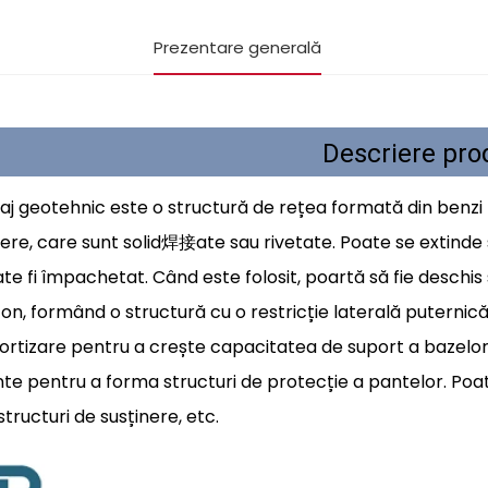
Prezentare generală
Descriere pro
laj geotehnic este o structură de rețea formată din benzi
ere, care sunt solid焊接ate sau rivetate. Poate se extinde și
te fi împachetat. Când este folosit, poartă să fie deschis 
on, formând o structură cu o restricție laterală puternică ș
rtizare pentru a crește capacitatea de suport a bazelor 
te pentru a forma structuri de protecție a pantelor. Poat
structuri de susținere, etc.