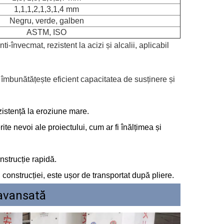
1,1,1,2,1,3,1,4 mm
Negru, verde, galben
ASTM, ISO
ti-învecmat, rezistent la acizi și alcalii, aplicabil
e, îmbunătățește eficient capacitatea de susținere și
zistență la eroziune mare.
te nevoi ale proiectului, cum ar fi înălțimea și
nstrucție rapidă.
ul construcției, este ușor de transportat după pliere.
 avansată