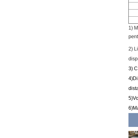
1) M
pen
2) L
disp
3) C
4)Di
dist
5)Vo
6)Ma