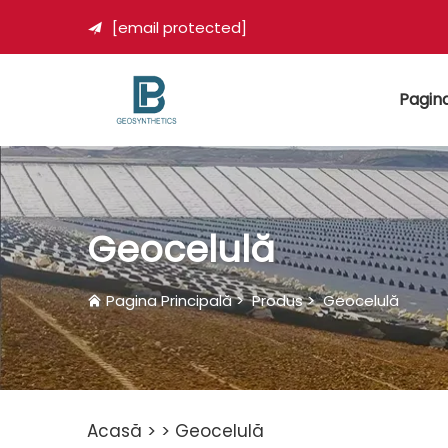
[email protected]

Pagina
Geocelulă
Pagina Principală
>
Produs
>
Geocelulă
Acasă >
>
Geocelulă