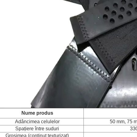
Nume produs
Adâncimea celulelor
50 mm, 75 
Spațiere între suduri
330
Grosimea (conținut texturizat)