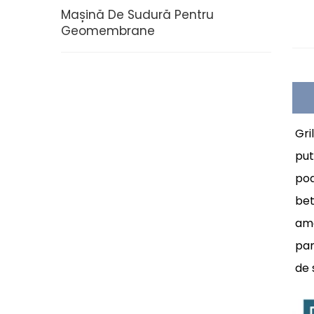
Mașină De Sudură Pentru
Geomembrane
Gri
put
poa
bet
amo
pan
de 