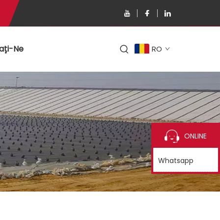
ați-Ne
RO
ONLINE
Whatsapp