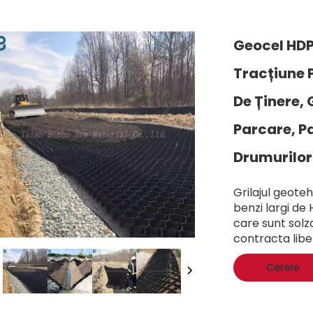
Geocel HDP
Tracțiune P
De Ținere, 
Parcare, P
Drumurilor
Grilajul geote
benzi largi de
care sunt solz
contracta liber
Cerere