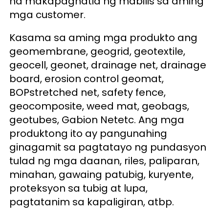
na makapaghatid ng mabilis sa aming 
mga customer. 
Kasama sa aming mga produkto ang 
geomembrane, geogrid, geotextile, 
geocell, geonet, drainage net, drainage 
board, erosion control geomat, 
BOPstretched net, safety fence, 
geocomposite, weed mat, geobags, 
geotubes, Gabion Netetc. Ang mga 
produktong ito ay pangunahing 
ginagamit sa pagtatayo ng pundasyon 
tulad ng mga daanan, riles, paliparan, 
minahan, gawaing patubig, kuryente, 
proteksyon sa tubig at lupa, 
pagtatanim sa kapaligiran, atbp. 