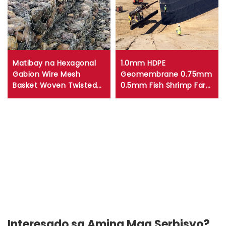
Matibay na Hexagonal
1.0mm HDPE
Gabion Wire Mesh
Geomembrane 0.75mm
Basket Woven Twisted
0.5mm Fish Shrimp Farm
Mesh Gabion Box para
Pond Liner 1.5mm
sa Retaining Walls
Artificial Lakes HDPE
Erosion Control
pond liner landfill liner
Interesado sa Aming Mga Serbisyo?