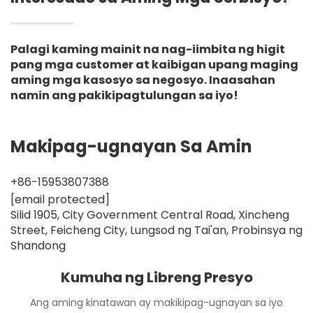
Palagi kaming mainit na nag-iimbita ng higit
pang mga customer at kaibigan upang maging
aming mga kasosyo sa negosyo. Inaasahan
namin ang pakikipagtulungan sa iyo!
Makipag-ugnayan Sa Amin
+86-15953807388
[email protected]
Silid 1905, City Government Central Road, Xincheng
Street, Feicheng City, Lungsod ng Tai'an, Probinsya ng
Shandong
Kumuha ng Libreng Presyo
Ang aming kinatawan ay makikipag-ugnayan sa iyo