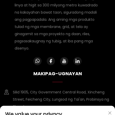
linya at higit sa 300 milyong metro kuwadrado
na kakayahan bawat taon, siguradong madali
ang pagpapadala. Ang aming mga produkto
tulad ng mga membrane, grid, at tela ay
ginagamit sa mga proyekto ng daan, riles,
pagsasakaugnay ng tubig, at iba pang mga
disenyo.
MAKIPAG-UGNAYAN
Silid 1905, City Government Central Road, Xincheng
Street, Feicheng City, Lungsod ng Tai'an, Probinsya ng
Shandong
We value your privacy