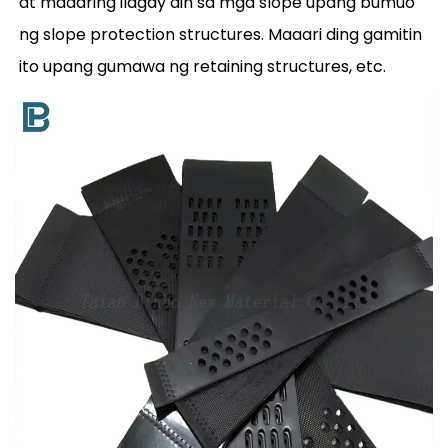
at maaaring ilagay din sa mga slope upang bumuo
ng slope protection structures. Maaari ding gamitin
ito upang gumawa ng retaining structures, etc.