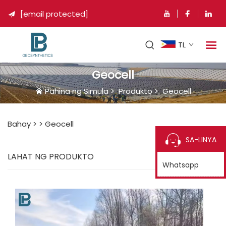
[email protected]

TL
Geocell
Pahina ng Simula
>
Produkto
>
Geocell
Bahay >
>
Geocell
SA-LINYA
LAHAT NG PRODUKTO
Whatsapp