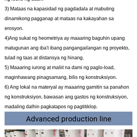
3) Mataas na kapasidad ng pagdadala at mabuting
dinamikong pagganap at mataas na kakayahan sa
erosyon.
4)Ang sukat ng heometriya ay maaaring baguhin upang
matugunan ang iba't ibang pangangailangan ng proyekto,
tulad ng taas at distansya ng hinang.
5) Maaaring iurong at maliit na dami ng paglo-load,
maginhawang pinagsamang, bilis ng konstruksiyon.
6) Ang lokal na materyal ay maaaring gamitin sa panahon
ng konstruksiyon, bawasan ang gastos ng konstruksiyon,
madaling dalhin pagkatapos ng pagtitiklop.
Advanced production line