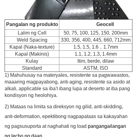
Pangalan ng produkto
Geocell
Lalim ng Cell
50, 75, 100, 125, 150, 200mm
Weld Spacing
330, 356, 400, 445, 660, 712mm
Kapal (Naka-texture)
1.5, 1.5, 1.6，1.7mm
Kapal (Makinis)
1.1, 1.2, 1.3, 1.4mm
Kulay
Itim, berde, dilaw
Standard
ASTM, ISO
1) Mahuhusay na materyales, resistente sa pagwawastos,
maaaring magpayabong, anti-aging, resistente sa asido at
alkali, applicable sa
iba't ibang lupa at deserto at iba pang
kondisyon ng heolohiya.
2) Mataas na limita sa direksyon ng gilid, anti-skidding,
anti-deformation, epektibong nagpapataas sa kakayahan
ng pagsusuporta at naghahati ng load
pangangailangan
ng lecho ng daan.