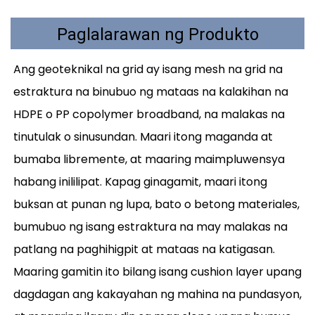
Paglalarawan ng Produkto
Ang geoteknikal na grid ay isang mesh na grid na
estraktura na binubuo ng mataas na kalakihan na
HDPE o PP copolymer broadband, na malakas na
tinutulak o sinusundan. Maari itong maganda at
bumaba libremente, at maaring maimpluwensya
habang inililipat. Kapag ginagamit, maari itong
buksan at punan ng lupa, bato o betong materiales,
bumubuo ng isang estraktura na may malakas na
patlang na paghihigpit at mataas na katigasan.
Maaring gamitin ito bilang isang cushion layer upang
dagdagan ang kakayahan ng mahina na pundasyon,