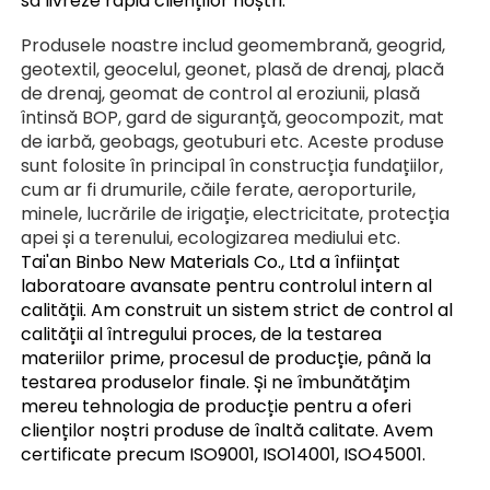
să livreze rapid clienților noștri. 
Produsele noastre includ geomembrană, geogrid, 
geotextil, geocelul, geonet, plasă de drenaj, placă 
de drenaj, geomat de control al eroziunii, plasă 
întinsă BOP, gard de siguranță, geocompozit, mat 
de iarbă, geobags, geotuburi etc. Aceste produse 
sunt folosite în principal în construcția fundațiilor, 
cum ar fi drumurile, căile ferate, aeroporturile, 
minele, lucrările de irigație, electricitate, protecția 
apei și a terenului, ecologizarea mediului etc. 
Tai'an Binbo New Materials Co., Ltd a înființat 
laboratoare avansate pentru controlul intern al 
calității. Am construit un sistem strict de control al 
calității al întregului proces, de la testarea 
materiilor prime, procesul de producție, până la 
testarea produselor finale. Și ne îmbunătățim 
mereu tehnologia de producție pentru a oferi 
clienților noștri produse de înaltă calitate. Avem 
certificate precum ISO9001, ISO14001, ISO45001. 