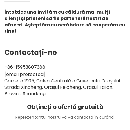
Întotdeauna invităm cu căldură mai mulți
clienți și prieteni să fie partenerii noștri de
afaceri. Așteptăm cu nerăbdare să cooperăm cu
tine!
Contactați-ne
+86-15953807388
[email protected]
Camera 1905, Calea Centrală a Guvernului Orașului,
Strada Xincheng, Orașul Feicheng, Orașul Tai'an,
Provina Shandong
Obțineți o ofertă gratuită
Reprezentantul nostru vă va contacta în curând.