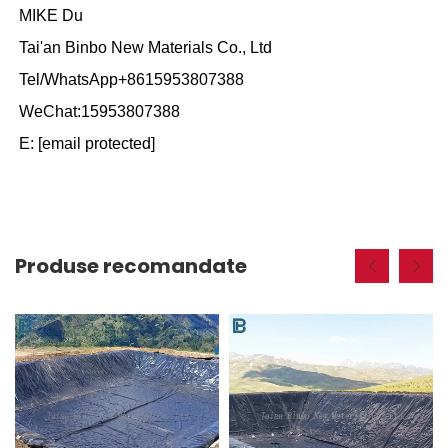
MIKE Du
Tai'an Binbo New Materials Co., Ltd
Tel/WhatsApp+8615953807388
WeChat:15953807388
E:
[email protected]
Produse recomandate