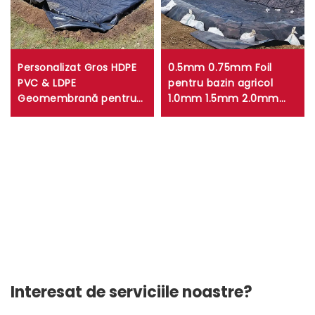
Personalizat Gros HDPE
0.5mm 0.75mm Foil
PVC & LDPE
pentru bazin agricol
Geomembrană pentru
1.0mm 1.5mm 2.0mm
Bardă de Piscină Foi
HDPE Geomembrană
Anti-UV Plastic Rezervor
pentru rezervor, dam,
cu Apă Fermă de Peste
fermă de pești, depozit
Acvacultură Film de
de gunoi, mină
Depozitare
Interesat de serviciile noastre?