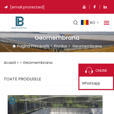
[email protected]

RO
Geomembrana
Pagina Principală
>
Produs
>
Geomembrana
Acasă >
>
Geomembrana
ONLINE
TOATE PRODUSELE
Whatsapp