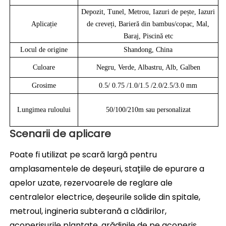
Depozit, Tunel, Metrou, Iazuri de pește, Iazuri
Aplicație
de creveți, Barieră din bambus/copac, Mal,
Baraj, Piscină etc
Locul de origine
Shandong, China
Culoare
Negru, Verde, Albastru, Alb, Galben
Grosime
0.5/ 0.75 /1.0/1.5 /2.0/2.5/3.0 mm
Lungimea ruloului
50/100/210m sau personalizat
Scenarii de aplicare
Poate fi utilizat pe scară largă pentru 
amplasamentele de deșeuri, stațiile de epurare a 
apelor uzate, rezervoarele de reglare ale 
centralelor electrice, deșeurile solide din spitale, 
metroul, ingineria subterană a clădirilor, 
acoperișurile plantate, grădinile de pe acoperiș, 