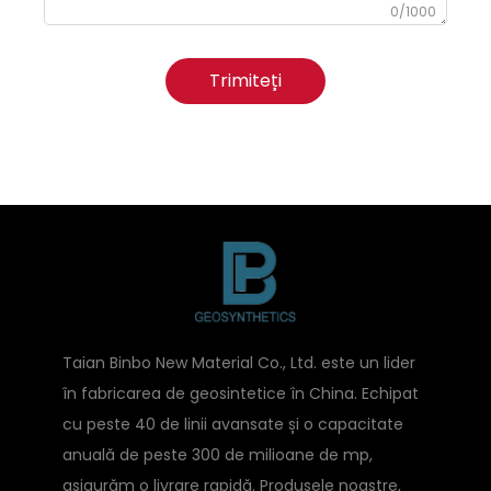
0/1000
Trimiteți
Taian Binbo New Material Co., Ltd. este un lider
în fabricarea de geosintetice în China. Echipat
cu peste 40 de linii avansate și o capacitate
anuală de peste 300 de milioane de mp,
asigurăm o livrare rapidă. Produsele noastre,