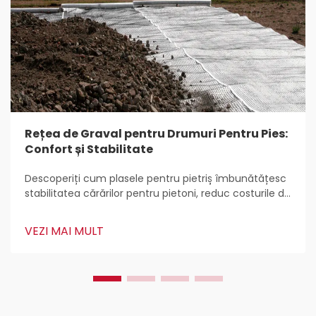
Rețea de Graval pentru Drumuri Pentru Pies:
Confort și Stabilitate
Descoperiți cum plasele pentru pietriș îmbunătățesc
stabilitatea cărărilor pentru pietoni, reduc costurile de
întreținere, previn eroziunea și îmbunătățesc
durabilitatea cu plastic HDPE. Aflați cele mai bune
VEZI MAI MULT
practici pentru instalare și întreținere pentru o
utilizare pe parcursul întregului an.