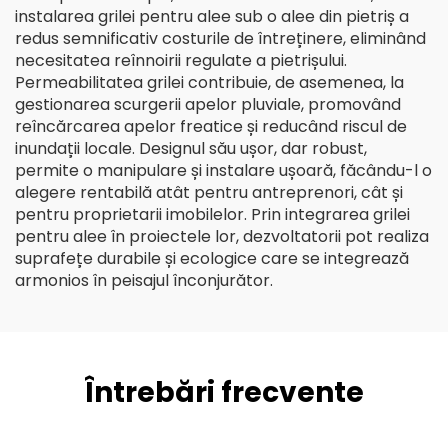
instalarea grilei pentru alee sub o alee din pietriș a
redus semnificativ costurile de întreținere, eliminând
necesitatea reînnoirii regulate a pietrișului.
Permeabilitatea grilei contribuie, de asemenea, la
gestionarea scurgerii apelor pluviale, promovând
reîncărcarea apelor freatice și reducând riscul de
inundații locale. Designul său ușor, dar robust,
permite o manipulare și instalare ușoară, făcându-l o
alegere rentabilă atât pentru antreprenori, cât și
pentru proprietarii imobilelor. Prin integrarea grilei
pentru alee în proiectele lor, dezvoltatorii pot realiza
suprafețe durabile și ecologice care se integrează
armonios în peisajul înconjurător.
Întrebări frecvente