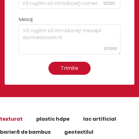
0/200
Mesaj
0/1000
Trimite
texturat
plastic hdpe
lac artificial
barieră de bambus
geotextilul