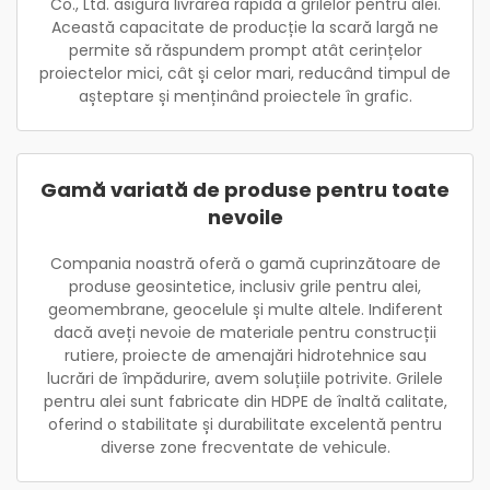
Co., Ltd. asigură livrarea rapidă a grilelor pentru alei.
Această capacitate de producție la scară largă ne
permite să răspundem prompt atât cerințelor
proiectelor mici, cât și celor mari, reducând timpul de
așteptare și menținând proiectele în grafic.
Gamă variată de produse pentru toate
nevoile
Compania noastră oferă o gamă cuprinzătoare de
produse geosintetice, inclusiv grile pentru alei,
geomembrane, geocelule și multe altele. Indiferent
dacă aveți nevoie de materiale pentru construcții
rutiere, proiecte de amenajări hidrotehnice sau
lucrări de împădurire, avem soluțiile potrivite. Grilele
pentru alei sunt fabricate din HDPE de înaltă calitate,
oferind o stabilitate și durabilitate excelentă pentru
diverse zone frecventate de vehicule.