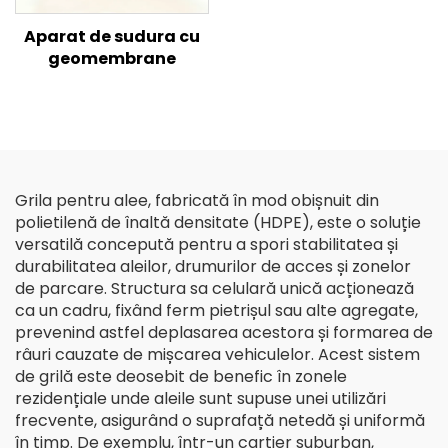
Aparat de sudura cu
geomembrane
Grila pentru alee, fabricată în mod obișnuit din
polietilenă de înaltă densitate (HDPE), este o soluție
versatilă concepută pentru a spori stabilitatea și
durabilitatea aleilor, drumurilor de acces și zonelor
de parcare. Structura sa celulară unică acționează
ca un cadru, fixând ferm pietrișul sau alte agregate,
prevenind astfel deplasarea acestora și formarea de
râuri cauzate de mișcarea vehiculelor. Acest sistem
de grilă este deosebit de benefic în zonele
rezidențiale unde aleile sunt supuse unei utilizări
frecvente, asigurând o suprafață netedă și uniformă
în timp. De exemplu, într-un cartier suburban,