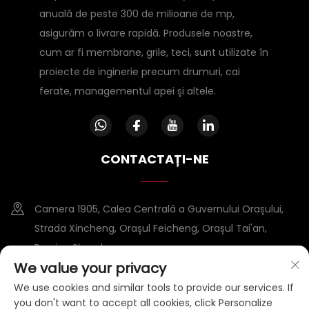
anuală de peste 300 de milioane de mp,
asigurăm o livrare rapidă. Produsele noastre,
cum ar fi membrane, grile, teci, sunt utilizate în
proiecte de inginerie precum drumuri, cai
ferate, managementul apei și altele.
CONTACTAȚI-NE
Camera 1905, Calea Centrală a Guvernului Orașului,
Strada Xincheng, Orașul Feicheng, Orașul Tai'an,
Provina Shandong
We value your privacy
+86-15953807388
We use cookies and similar tools to provide our services. If
you don't want to accept all cookies, click Personalize
[email protected]