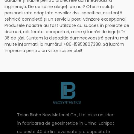
durabile și fiabile pentru proiectele dumneavoastră
inginerești. De ce să ne alegeți pe noi? Oferim soluții
personalizate adaptate nevoilor dvs. specifice, asistență
tehnică completă și un serviciu post-vânzare excepțional.
Produsele noastre au fost utilizate cu succes în proiecte de
drumuri, căi ferate, aeroporturi, mine și lucrări de irigații în
36 de țări. Suntem la dispoziția dumneavoastră pentru mai
multe informații la numărul +86-15953807388. Să lucrăm
împreună pentru un viitor sustenabil!
Taian Binbo New Material Co., Ltd. este un lider
în fabricarea de geosintetice în China. Echipat
cu peste 40 de linii avansate și o capacitate