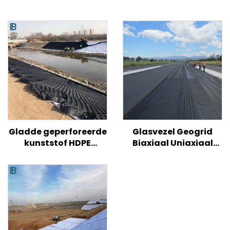
Gladde geperforeerde
Glasvezel Geogrid
kunststof HDPE
Biaxiaal Uniaxiaal
Geocell voor het
Glasvezel Geogrid
versterken van
Voor Asfaltwegen
wegen/heuvels/hellingen
Hoge Sterkte Biaxiaal
/ Glasvezel Kunststof
Geogrid