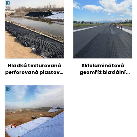
Hladká texturovaná
Sklolaminátová
perforovaná plastová
geomříž biaxiální
geobuňka HDPE pro
jednoosá
zpevnění půdy na
sklolaminátová
silnici/kopcích/svahech
geomřížka pro
asfaltové silnice
Vysokopevnostní
dvouosá /
sklolaminátová
plastová geomřížka