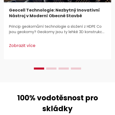
Geocell Technologie: Nezbytný Inovativní
Nástroj v Moderní Obecné Stavbě
Princip geokomůrní technologie a složení z HDPE Co
jsou geokomy? Geokomy jsou ty lehké 3D konstrukce,
které se běžně používají pro stabilizaci a zpevnění
půdy v rámci stavebních prací. Inženýři je zbožňují,
Zobrazit více
protože...
100% vodotěsnost pro
skládky