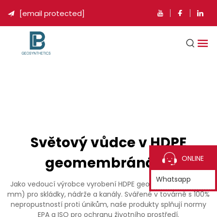
[email protected]

Světový vůdce v HDPE
geomembránách
ONLINE
Whatsapp
Jako vedoucí výrobce vyrobení HDPE geomembrán (0,5-3
mm) pro skládky, nádrže a kanály. Svářené v továrně s 100%
nepropustností proti únikům, naše produkty splňují normy
EPA a ISO pro ochranu životního prostředí.