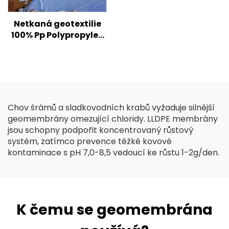
Netkaná geotextilie
100% Pp Polypropylen
Netkaná textilie
Geotextilie PP
Geotextilie s dlouhými
vlákny
Chov šrámů a sladkovodních krabů vyžaduje silnější
geomembrány omezující chloridy. LLDPE membrány
jsou schopny podpořit koncentrovaný růstový
systém, zatímco prevence těžké kovové
kontaminace s pH 7,0-8,5 vedoucí ke růstu 1-2g/den.
K čemu se geomembrána