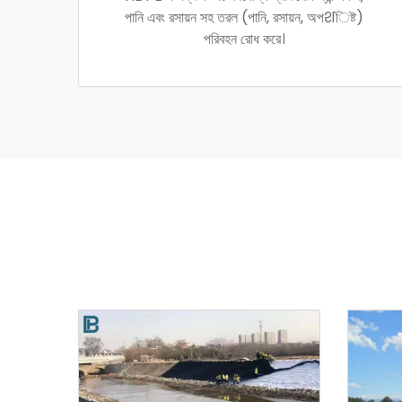
পানি এবং রসায়ন সহ তরল (পানি, রসায়ন, অপशিষ্ট)
পরিবহন রোধ করে।