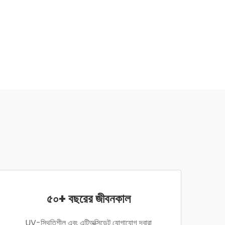
৫০+ বছরের জীবনকাল
UV-স্থিতিশীল এবং এন্টিঅক্সিডেন্ট যোগাযোগ দ্বারা