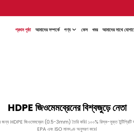
প্রথম পৃষ্ঠা
আমাদের সম্পর্কে
পণ্য
কেস
খবর
আমাদের সাথে যোগা

HDPE জিওমেমব্রেনের বিশ্বজুড়ে নেতা
লের জন্য HDPE জিওমেমব্রেন (0.5-3mm) তৈরি করি। ১০০% রিস্ক-মুক্ত ইন্টিগ্রিটি সহ ফ
EPA এবং ISO মানদণ্ড অনুসরণ করে।