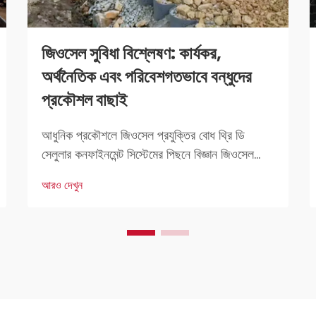
জিওসেল সুবিধা বিশ্লেষণ: কার্যকর,
অর্থনৈতিক এবং পরিবেশগতভাবে বন্ধুদের
প্রকৌশল বাছাই
আধুনিক প্রকৌশলে জিওসেল প্রযুক্তির বোধ থ্রি ডি
সেলুলার কনফাইনমেন্ট সিস্টেমের পিছনে বিজ্ঞান জিওসেল
প্রযুক্তি মৃত্তিকা স্থিতিকরণ প্রকল্পে কাজ করা
আরও দেখুন
প্রকৌশলীদের জন্য একটি বড় অর্জন। মূলত, এটি এমন
একটি সিস্টেম যা ত্রি-মাত্রিক কোষগুলির সংমিশ্রণে তৈরি
হয় যা মৃত্তিকা স্থিতিকরণে ব্যবহৃত হয়।