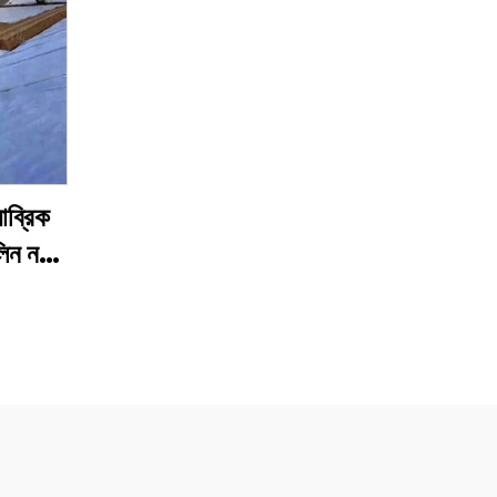
াব্রিক
িন নন
ইল পিপি
াইল