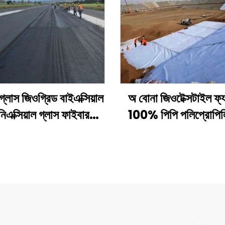
্লাস জিওগ্রিড বাইএক্সিয়াল
অ বোনা জিওটেক্সটাইল ফ্য
িএক্সিয়াল গ্লাস ফাইবার
100% পিপি পলিপ্রোপিল
রিড অ্যাসফল্ট রোডের জন্য
বোনা ফ্যাব্রিক জিওটেক্সটা
্চ শক্তির দ্বিঅক্ষীয় /
লং ফাইবার জিওটেক্সট
রগ্লাস প্লাস্টিক জিওগ্রিড