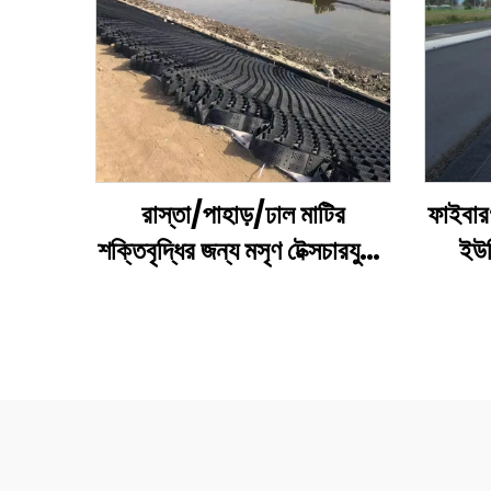
রাস্তা/পাহাড়/ঢাল মাটির
ফাইবারগ
শক্তিবৃদ্ধির জন্য মসৃণ টেক্সচারযুক্ত
ইউন
ছিদ্রযুক্ত প্লাস্টিক এইচডিপিই
জিওগ্
জিওসেল
উচ
ফাইবা