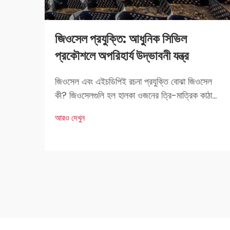
জিওসেল প্রযুক্তি: আধুনিক সিভিল
প্রকৌশলে অপরিহার্য উদ্ভাবনী যন্ত্র
জিওসেল এবং এইচডিপিই রচনা প্রযুক্তি বোঝা জিওসেল
কী? জিওসেলগুলি হল হালকা ওজনের ত্রি-মাত্রিক কাঠামো
যা নির্মাণ কাজে মৃত্তিকা স্থিতিকরণ এবং শক্তিকরণের জন্য
আরও দেখুন
ব্যবহৃত হয়। প্রকৌশলীদের কাছে এগুলি খুব পছন্দের কারণ
হল এদের দৃঢ়তা এবং বহুমুখী প্রয়োগ।