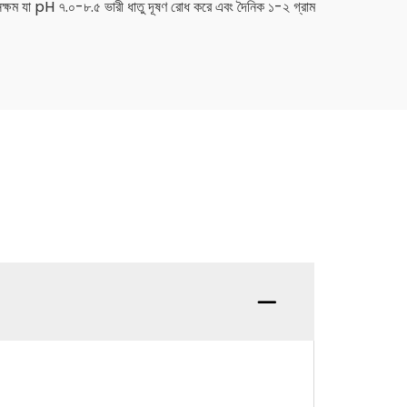
তে সক্ষম যা pH ৭.০-৮.৫ ভারী ধাতু দূষণ রোধ করে এবং দৈনিক ১-২ গ্রাম