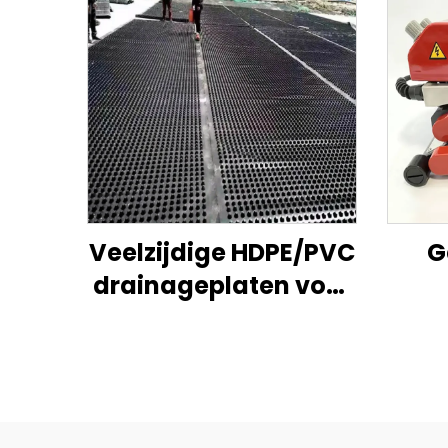
Veelzijdige HDPE/PVC
G
drainageplaten voor
effectief
waterbeheer en
structurele
bescherming