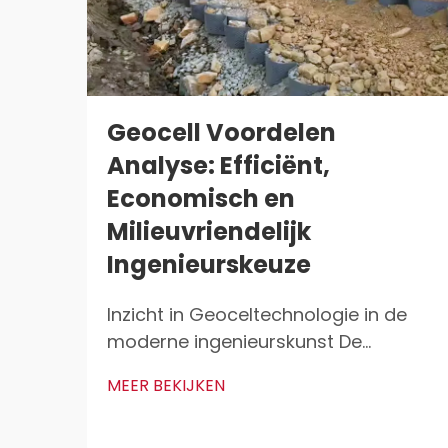
Geocell Voordelen
Analyse: Efficiënt,
Economisch en
Milieuvriendelijk
Ingenieurskeuze
Inzicht in Geoceltechnologie in de
moderne ingenieurskunst De
wetenschap achter 3D-
MEER BEKIJKEN
celconfinementsystemen
Geoceltechnologie