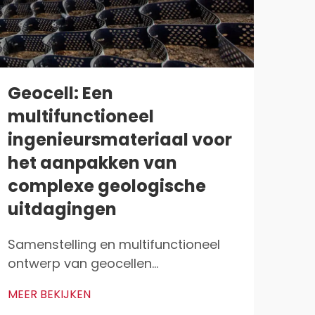
Geocell: Een
De
multifunctioneel
in
ingenieursmateriaal voor
te
het aanpakken van
du
complexe geologische
Geo
uitdagingen
con
met 
Samenstelling en multifunctioneel
MEER
sys
ontwerp van geocellen
bela
Hoogdichtheid-polyethyleen (HDPE)
van
MEER BEKIJKEN
in cellulaire confinementsystemen
werk