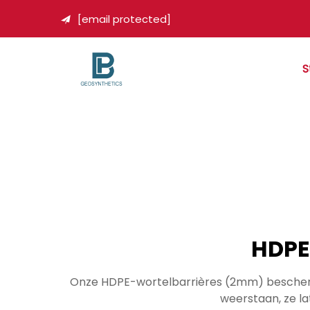
[email protected]

S
HDPE
Onze HDPE-wortelbarrières (2mm) bescherm
weerstaan, ze la