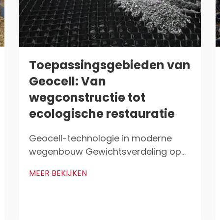
Toepassingsgebieden van
Geocell: Van
wegconstructie tot
ecologische restauratie
Geocell-technologie in moderne
wegenbouw Gewichtsverdeling op
zwakke ondergrondige gronden
MEER BEKIJKEN
Geocells zorgen voor een betere
gewichtverdeling bij het bouwen van
wegen op zachte grond die weinig
druk kan verdragen. Wanneer