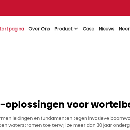
tartpagina
Over Ons
Product
Case
Nieuws
Neem

-oplossingen voor wortelb
en leidingen en fundamenten tegen invasieve boomwor
ten waterstromen toe terwijl ze meer dan 30 jaar onder