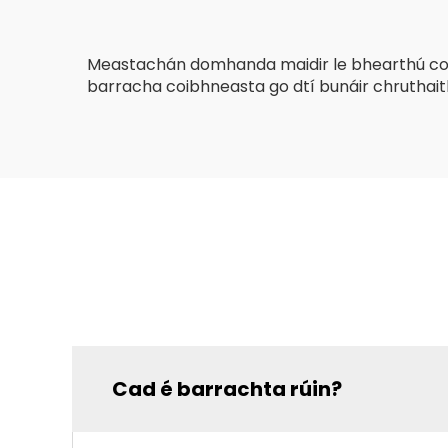
Meastachán domhanda maidir le bhearthú comh
barracha coibhneasta go dtí bunáir chruthait
Cad é barrachta rúin?