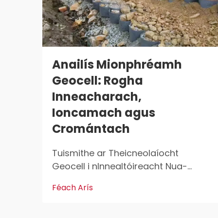
Anailís Mionphréamh
Geocell: Rogha
Inneacharach,
Ioncamach agus
Cromántach
Tuismithe ar Theicneolaíocht
Geocell i nInnealtóireacht Nua-
Aoisach An Eolaíocht Atá Faoina
Féach Arís
Chóras 3T Ceallaíochta Geocell
tech léi féin briseamh mór don