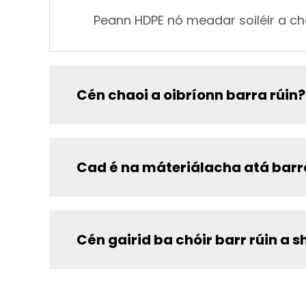
Peann HDPE nó meadar soiléir a ch
Cén chaoi a oibríonn barra rúin?
Cad é na máteriálacha atá barra
Cén gairid ba chóir barr rúin a s