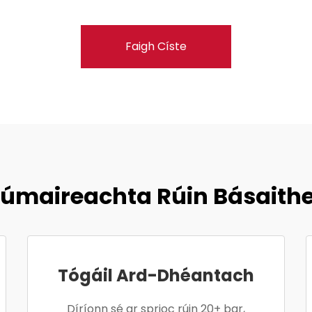
Faigh Císte
Fúmaireachta Rúin Básaith
Tógáil Ard-Dhéantach
Díríonn sé ar sprioc rúin 20+ bar,