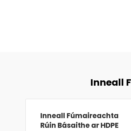
Inneall 
Inneall Fúmaireachta
Rúin Básaithe ar HDPE