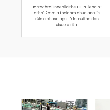
Barrachtaí inneallaithe HDPE lena n-
athrú 2mm a fheidhm chun anailís
rúin a chosc agus é leasuithe don
uisce a rith.