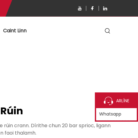
Caint Linn
ARLÍNE
 Rúin
Whatsapp
úin crann. Dírithe chun 20 bar sprioc, ligann
in faoi thalamh.