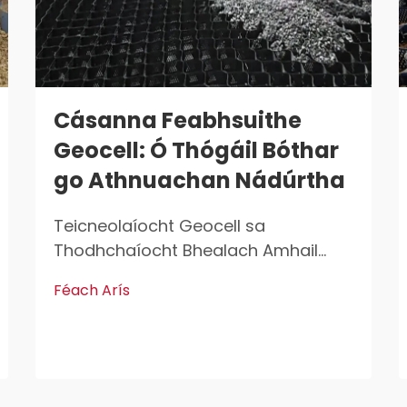
Cásanna Feabhsuithe
Geocell: Ó Thógáil Bóthar
go Athnuachan Nádúrtha
Teicneolaíocht Geocell sa
Thodhchaíocht Bhealach Amhail
Anois Dáileadh Meáchan ar
Féach Arís
Thalmhaigh Fhánaí Tá geocells ag
cabhrú le meáchan a dháileadh níos
fearr nuair a thógann bealaí ar
thalmhaigh bog nach féidir leo a
bheith in ann a bheith in ann a bheith