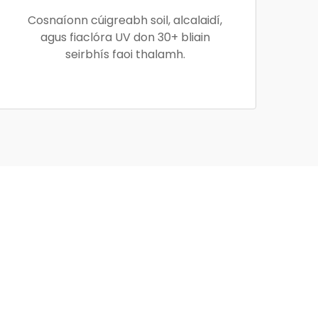
Cosnaíonn cúigreabh soil, alcalaidí,
agus fiaclóra UV don 30+ bliain
seirbhís faoi thalamh.