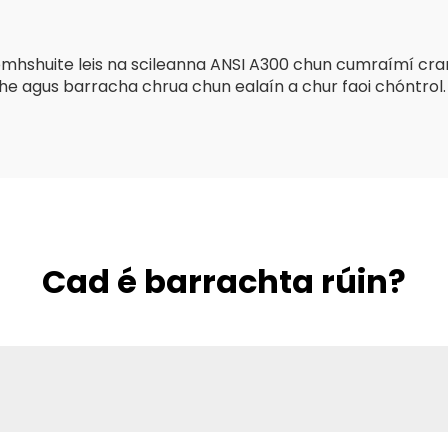
shuite leis na scileanna ANSI A300 chun cumraímí crann 
he agus barracha chrua chun ealaín a chur faoi chóntrol.
Cad é barrachta rúin?