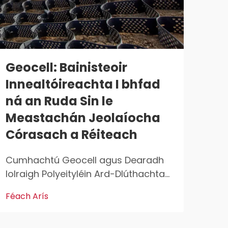
Geocell: Bainisteoir
Ró
Innealtóireachta I bhfad
dP
ná an Ruda Sin le
ag
Meastachán Jeolaíocha
Fhá
Córasach a Réiteach
Ag
Cumhachtú Geocell agus Dearadh
Tio
Iolraigh Polyeityléin Ard-Dlúthachta
Geo
(HDPE) i gCóras Cumhdachta
Tho
Féach Arís
Féac
Ceallaigh Tá polyeityléin ard-
tSr
dhlúthachta, nó HDPE, ag gá ról
ag d