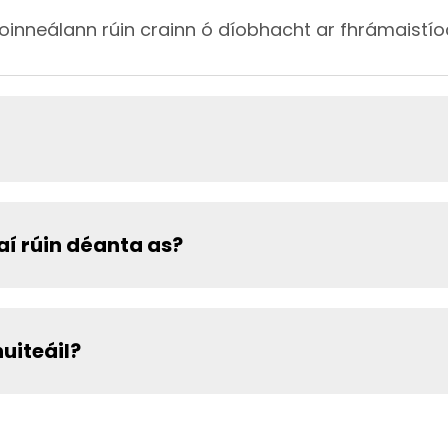
oinneálann rúin crainn ó díobhacht ar fhrámaistío
í rúin déanta as?
huiteáil?