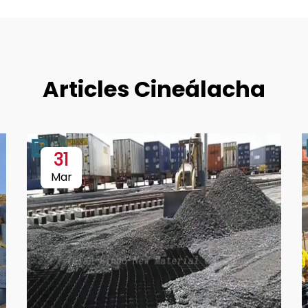
Articles Cineálacha
31
Mar