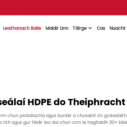
Leathanach Baile
Maidir Linn
Táirge
Cas
Nuacht

seálaí HDPE do Theiphracht
hm chun piobálacha agus bunáir a chosaint ón gcéadaithe r
a rith agus gur féidir leo dul chun cinn le haghaidh 30+ blia