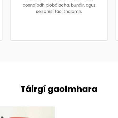
cosnaíodh piobálacha, bunáir, agus
seirbhísí faoi thalamh.
Táirgí gaolmhara