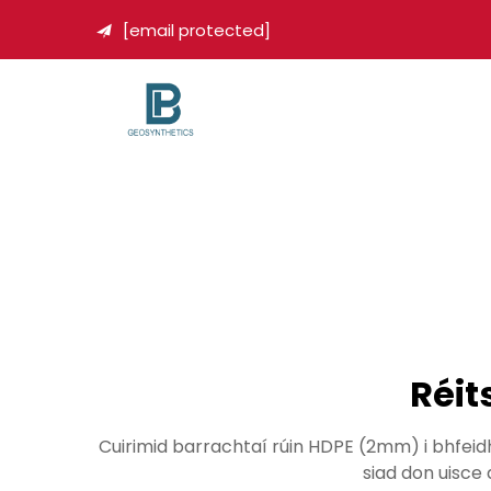
[email protected]

Réit
Cuirimid barrachtaí rúin HDPE (2mm) i bhfeid
siad don uisce 