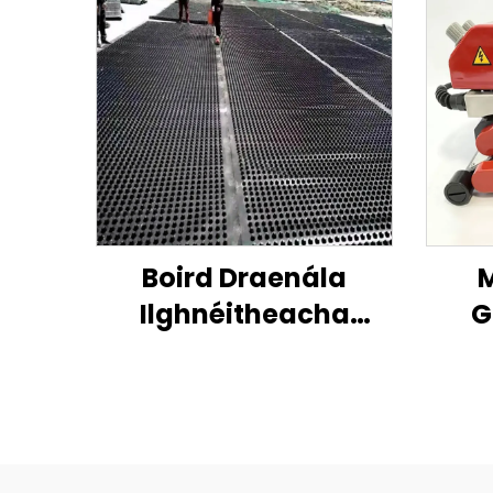
Boird Draenála
M
Ilghnéitheacha
G
HDPE/PVC do
Bhainistíocht
Éifeachtach Uisce &
Cosaint Struchtúrtha