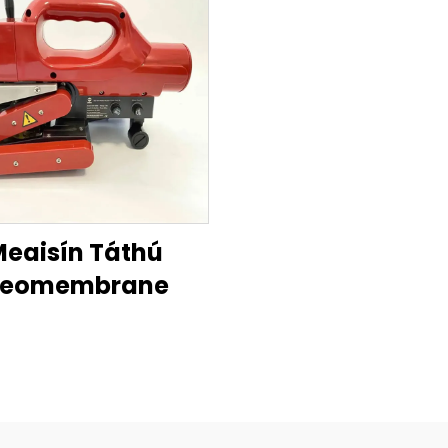
eaisín Táthú
eomembrane