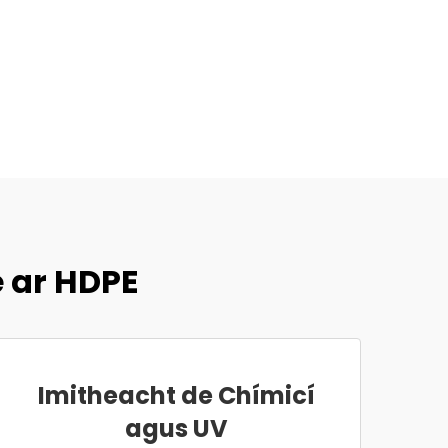
e ar HDPE
Imitheacht de Chímicí
agus UV