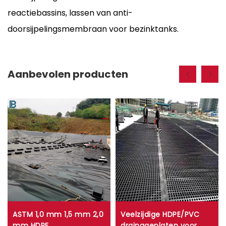
reactiebassins, lassen van anti-
doorsijpelingsmembraan voor bezinktanks.
Aanbevolen producten
ASTM 1,0 mm 1,5 mm 2,0
Veelzijdige HDPE/PVC
mm HDPE
drainageplaten voor