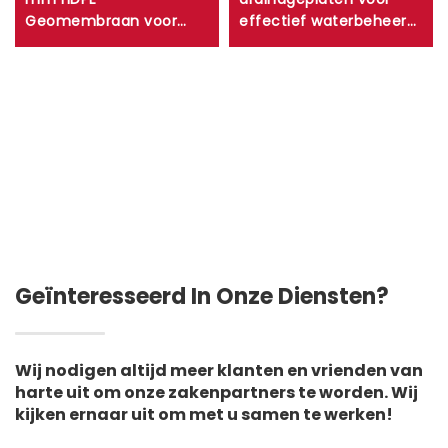
Geomembraan voor
effectief waterbeheer
stortplaatsen/biogas/lagunes/mijnbouw
en structurele
bescherming
Geïnteresseerd In Onze Diensten?
Wij nodigen altijd meer klanten en vrienden van
harte uit om onze zakenpartners te worden. Wij
kijken ernaar uit om met u samen te werken!