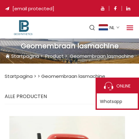
[email protected]

NL
Geomembraan lasmachine
Startpagina
>
Product
>
Geomembraan lasmachine
Startpagina >
>
Geomembraan lasmachine
ONLINE
ALLE PRODUCTEN
Whatsapp