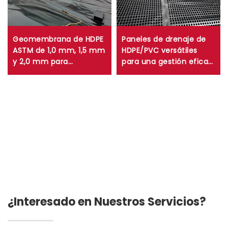
Geomembrana de HDPE
Paneles de drenaje de
ASTM de 1,0 mm, 1,5 mm
HDPE/PVC versátiles
y 2,0 mm para
para una gestión eficaz
vertederos, biogás,
del agua y protección
lagunas y minería
estructural
¿Interesado en Nuestros Servicios?