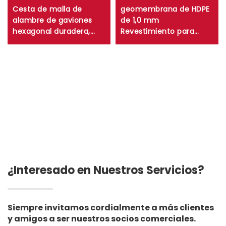
Cesta de malla de
geomembrana de HDPE
alambre de gaviones
de 1,0 mm
hexagonal duradera,
Revestimiento para
caja de gaviones de
estanque de granjas de
malla trenzada tejida
camarones y peces de
para control de erosión
0,75 mm Revestimiento
de muros de
para estanque de HDPE
contención
de 0,5 mm
Revestimiento para
vertedero de lagos
artificiales
¿Interesado en Nuestros Servicios?
Siempre invitamos cordialmente a más clientes
y amigos a ser nuestros socios comerciales.