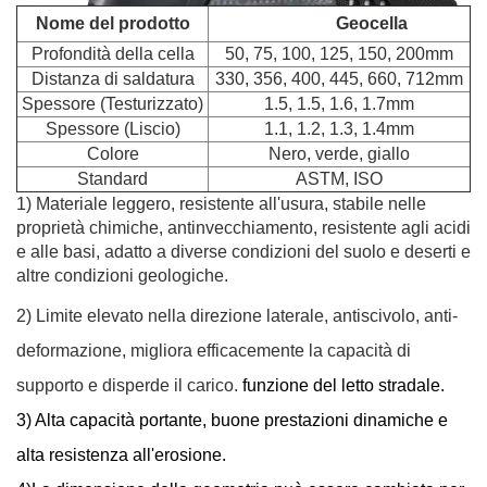
Nome del prodotto
Geocella
Profondità della cella
50, 75, 100, 125, 150, 200mm
Distanza di saldatura
330, 356, 400, 445, 660, 712mm
Spessore (Testurizzato)
1.5, 1.5, 1.6, 1.7mm
Spessore (Liscio)
1.1, 1.2, 1.3, 1.4mm
Colore
Nero, verde, giallo
Standard
ASTM, ISO
1) Materiale leggero, resistente all'usura, stabile nelle
proprietà chimiche, antinvecchiamento, resistente agli acidi
e alle basi, adatto a
diverse condizioni del suolo e deserti e
altre condizioni geologiche.
2) Limite elevato nella direzione laterale, antiscivolo, anti-
deformazione, migliora efficacemente la capacità di
supporto e disperde il carico.
funzione del letto stradale.
3) Alta capacità portante, buone prestazioni dinamiche e
alta resistenza all'erosione.