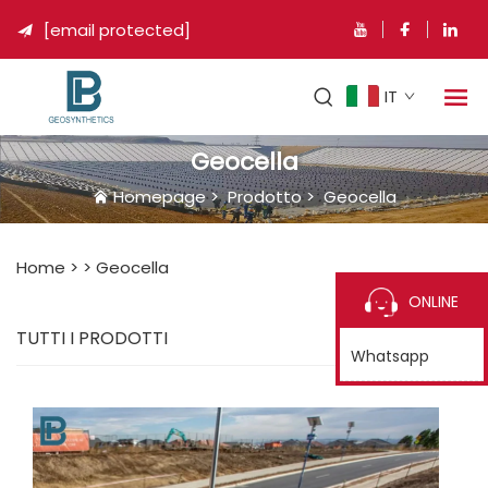
[email protected]

IT
Geocella
Homepage
>
Prodotto
>
Geocella
Home >
>
Geocella
ONLINE
TUTTI I PRODOTTI
Whatsapp