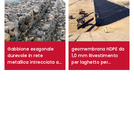
Gabbione esagonale
geomembrana HDPE da
durevole in rete
1,0 mm Rivestimento
metallica intrecciata a
per laghetto per
maglie intrecciate per
allevamenti di pesci e
muri di contenimento e
gamberetti da 0,75 mm
controllo dell'erosione
Rivestimento per
laghetto in HDPE da 0,5
mm Rivestimento per
discarica per laghi
artificiali da 1,5 mm