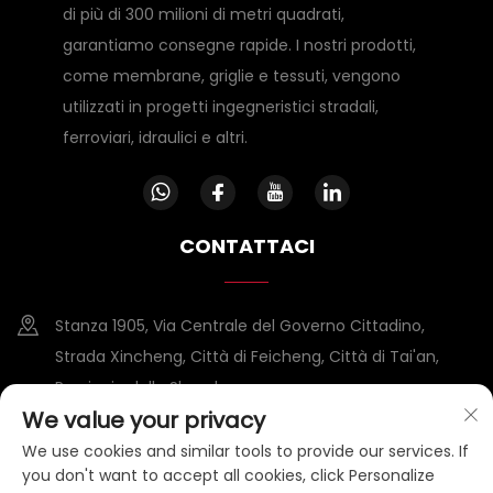
di più di 300 milioni di metri quadrati,
garantiamo consegne rapide. I nostri prodotti,
come membrane, griglie e tessuti, vengono
utilizzati in progetti ingegneristici stradali,
ferroviari, idraulici e altri.
CONTATTACI
Stanza 1905, Via Centrale del Governo Cittadino,
Strada Xincheng, Città di Feicheng, Città di Tai'an,
Provincia dello Shandong
We value your privacy
+86-15953807388
We use cookies and similar tools to provide our services. If
you don't want to accept all cookies, click Personalize
[email protected]