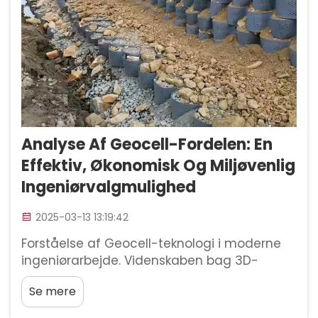
Analyse Af Geocell-Fordelen: En
Effektiv, Økonomisk Og Miljøvenlig
Ingeniørvalgmulighed
2025-03-13 13:19:42
Forståelse af Geocell-teknologi i moderne
ingeniørarbejde. Videnskaben bag 3D-
celleindeslutningssystemer. Geocell-
Se mere
teknologi repræsenterer et stort
gennembrud for ingeniører, der arbejder