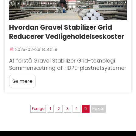
Hvordan Gravel Stabilizer Grid
Reducerer Vedligeholdelseskoster
2025-02-26 14:40:19
At forstå Gravel Stabilizer Grid-teknologi
Sammensætning af HDPE-plastnetsystemer
De fleste grusstabiliserende net er lavet af
Se mere
HDPE, som står for High-Density Polyethylen.
Dette materiale fungerer så godt, fordi det
ikke nedbrydes let an...
Forrige
1
2
3
4
5
Næste