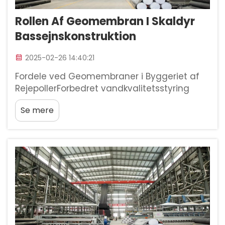
Rollen Af Geomembran I Skaldyr
Bassejnskonstruktion
2025-02-26 14:40:21
Fordele ved Geomembraner i Byggeriet af
RejepollerForbedret vandkvalitetsstyring
Rejeholdere er afhængige af
Se mere
geomembraner for at holde deres pøle rene
og sunde, fordi disse materialer skaber en
solid barriere, der forhindrer forurening i at
trænge ind. Whe...