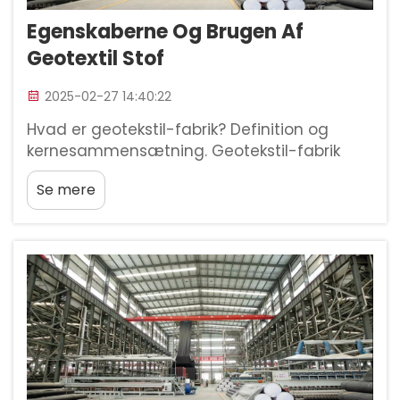
Egenskaberne Og Brugen Af
Geotextil Stof
2025-02-27 14:40:22
Hvad er geotekstil-fabrik? Definition og
kernesammensætning. Geotekstil-fabrik
refererer til en type gennemtrængelig
Se mere
materiale, der almindeligvis anvendes i
civilingeniørprojekter og bygningsarbejde til
at styrke jorde. Ingeniører ved, at disse
stoffer hjælper med at stabilisere grunden...