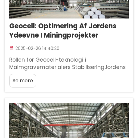
Geocell: Optimering Af Jordens
Ydeevne I Miningprojekter
2025-02-26 14:40:20
Rollen for Geocell-teknologi i
Malmgravematerialers StabiliseringJordens
Præstationsudfordringer i Malmgravning
Se mere
Jordproblemer er en stor udfordring for
minedrift, især når det gælder erosion og
jordens ustabiltet. De massive maskiner
ruller...