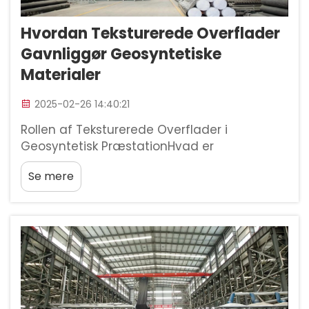
Hvordan Teksturerede Overflader
Gavnliggør Geosyntetiske
Materialer
2025-02-26 14:40:21
Rollen af Teksturerede Overflader i
Geosyntetisk PræstationHvad er
Teksturerede Overflader i Geosyntetika? Når
Se mere
vi taler om teksturerede overflader på
geosyntetiske materialer, henviser vi i bund
og grund til de særlige mønstre og former,
der er oprettet specifikt for at hjælpe t...