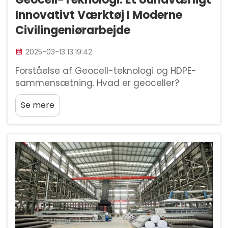
Innovativt Værktøj I Moderne
Civilingeniørarbejde
2025-03-13 13:19:42
Forståelse af Geocell-teknologi og HDPE-
sammensætning. Hvad er geoceller?
Geoceller er disse letvægts, 3D-strukturer,
Se mere
som bruges overalt til at stabilisere og
forstærke jord i bygningsarbejde.
Jordingeniører elsker dem, fordi de...