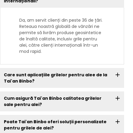
internaționali?
Da, am servit clienți din peste 36 de țări.
Reteaua noastră globală de vânzări ne
permite să livrăm produse geosintetice
de înaltă calitate, inclusiv grile pentru
alei, către clienți internaționali într-un
mod rapid.
Care sunt aplicațiile grilelor pentru alee de la
Tai'an Binbo?
Cum asigură Tai'an Binbo calitatea grilelor
sale pentru alei?
Poate Tai'an Binbo oferi soluții personalizate
pentru grilele de alei?