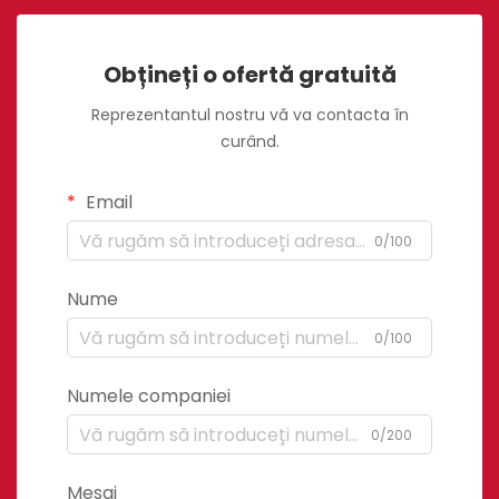
Obțineți o ofertă gratuită
Reprezentantul nostru vă va contacta în
curând.
Email
0/100
Nume
0/100
Numele companiei
0/200
Mesaj