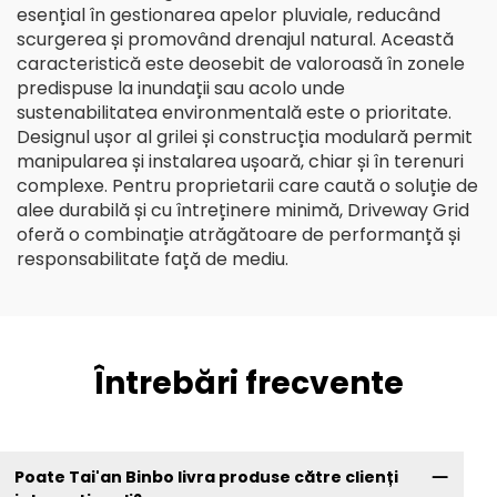
esențial în gestionarea apelor pluviale, reducând
scurgerea și promovând drenajul natural. Această
caracteristică este deosebit de valoroasă în zonele
predispuse la inundații sau acolo unde
sustenabilitatea environmentală este o prioritate.
Designul ușor al grilei și construcția modulară permit
manipularea și instalarea ușoară, chiar și în terenuri
complexe. Pentru proprietarii care caută o soluție de
alee durabilă și cu întreținere minimă, Driveway Grid
oferă o combinație atrăgătoare de performanță și
responsabilitate față de mediu.
Întrebări frecvente
Poate Tai'an Binbo livra produse către clienți