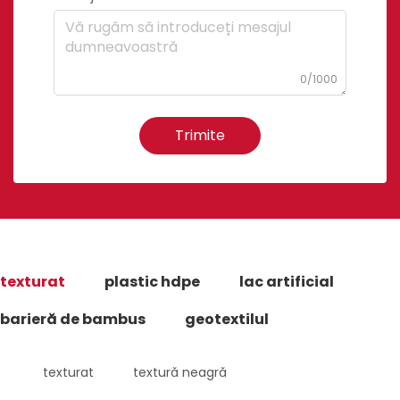
0/1000
Trimite
texturat
plastic hdpe
lac artificial
barieră de bambus
geotextilul
texturat
textură neagră