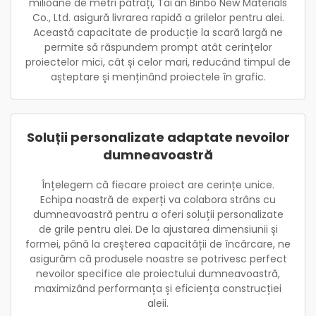
milioane de metri pătrați, Tai'an Binbo New Materials
Co., Ltd. asigură livrarea rapidă a grilelor pentru alei.
Această capacitate de producție la scară largă ne
permite să răspundem prompt atât cerințelor
proiectelor mici, cât și celor mari, reducând timpul de
așteptare și menținând proiectele în grafic.
Soluții personalizate adaptate nevoilor
dumneavoastră
Înțelegem că fiecare proiect are cerințe unice.
Echipa noastră de experți va colabora strâns cu
dumneavoastră pentru a oferi soluții personalizate
de grile pentru alei. De la ajustarea dimensiunii și
formei, până la creșterea capacității de încărcare, ne
asigurăm că produsele noastre se potrivesc perfect
nevoilor specifice ale proiectului dumneavoastră,
maximizând performanța și eficiența construcției
aleii.