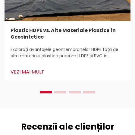
Plastic HDPE vs. Alte Materiale Plastice în
Geosintetice
Explorați avantajele geomembranelor HDPE față de
alte materiale plastice precum LLDPE și PVC în
ingineria geosintetică. Aflați despre rezistența HDPE la
chimicale și căldură, precum și despre aplicațiile sale
VEZI MAI MULT
în căptușirea depozitelor de deșeuri, acvacultură și
multe altele.
Recenzii ale clienților