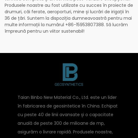
Produsele noastre au fost utilizate cu succes în proiecte de
drumuri, căi ferate, aeroporturi, mine și lucrări de irigații în
36 de țări. Suntem la dispoziția dumneavoastră pentru mai
multe informații la numărul +86-15953807388. Să lucrăm
împreună pentru un viitor sustenabil!
Taian Binbo New Material Co., Ltd. este un lider
în fabricarea de geosintetice în China. Echipat
cu peste 40 de linii avansate și o capacitate
anuală de peste 300 de milioane de mp,
asigurăm o livrare rapidă. Produsele noastre,