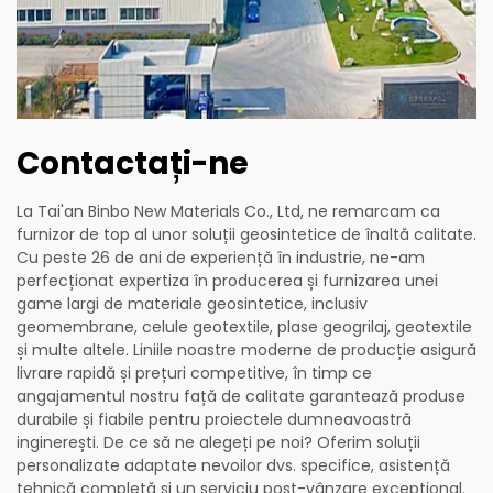
Contactați-ne
La Tai'an Binbo New Materials Co., Ltd, ne remarcam ca
furnizor de top al unor soluții geosintetice de înaltă calitate.
Cu peste 26 de ani de experiență în industrie, ne-am
perfecționat expertiza în producerea și furnizarea unei
game largi de materiale geosintetice, inclusiv
geomembrane, celule geotextile, plase geogrilaj, geotextile
și multe altele. Liniile noastre moderne de producție asigură
livrare rapidă și prețuri competitive, în timp ce
angajamentul nostru față de calitate garantează produse
durabile și fiabile pentru proiectele dumneavoastră
inginerești. De ce să ne alegeți pe noi? Oferim soluții
personalizate adaptate nevoilor dvs. specifice, asistență
tehnică completă și un serviciu post-vânzare excepțional.