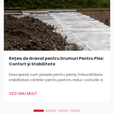
Rețea de Graval pentru Drumuri Pentru Pies:
Confort și Stabilitate
Descoperiți cum plasele pentru pietriș îmbunătățesc
stabilitatea cărărilor pentru pietoni, reduc costurile de
întreținere, previn eroziunea și îmbunătățesc
durabilitatea cu plastic HDPE. Aflați cele mai bune
VEZI MAI MULT
practici pentru instalare și întreținere pentru o
utilizare pe parcursul întregului an.