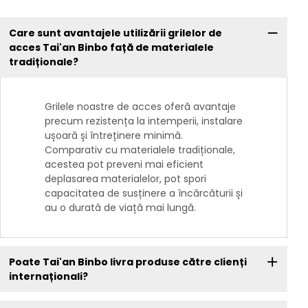
Care sunt avantajele utilizării grilelor de
acces Tai'an Binbo față de materialele
tradiționale?
Grilele noastre de acces oferă avantaje
precum rezistența la intemperii, instalare
ușoară și întreținere minimă.
Comparativ cu materialele tradiționale,
acestea pot preveni mai eficient
deplasarea materialelor, pot spori
capacitatea de susținere a încărcăturii și
au o durată de viață mai lungă.
Poate Tai'an Binbo livra produse către clienți
internaționali?