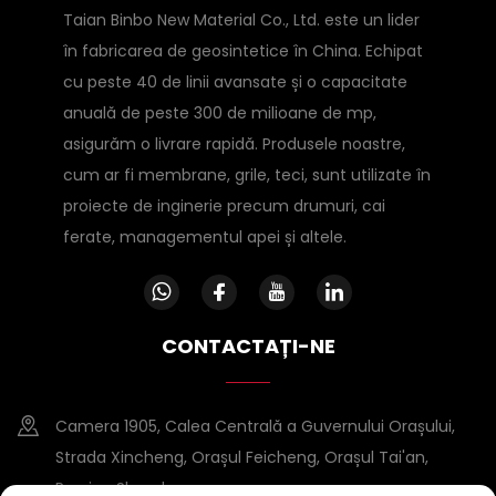
Taian Binbo New Material Co., Ltd. este un lider
în fabricarea de geosintetice în China. Echipat
cu peste 40 de linii avansate și o capacitate
anuală de peste 300 de milioane de mp,
asigurăm o livrare rapidă. Produsele noastre,
cum ar fi membrane, grile, teci, sunt utilizate în
proiecte de inginerie precum drumuri, cai
ferate, managementul apei și altele.
CONTACTAȚI-NE
Camera 1905, Calea Centrală a Guvernului Orașului,
Strada Xincheng, Orașul Feicheng, Orașul Tai'an,
Provina Shandong