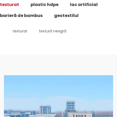
texturat
plastic hdpe
lac artificial
barieră de bambus
geotextilul
texturat
textură neagră