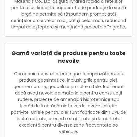
Materials Co., Ltd. asigură livrarea rapidă a rețelelor
pentru alei. Această capacitate de producție la scară
largă ne permite să răspundem prompt atât
cerințelor proiectelor mici, cât și celor mari, reducând
timpul de așteptare și menținând proiectele în grafic.
Gamă variată de produse pentru toate
nevoile
Compania noastră oferă o gamă cuprinzătoare de
produse geosintetice, inclusiv grile pentru alei,
geomembrane, geocelule și multe altele. Indiferent
dacă aveți nevoie de materiale pentru construcții
rutiere, proiecte de amenajări hidrotehnice sau
lucrări de îmbrăcăminte verde, avem soluțiile
potrivite. Grilele pentru alei sunt fabricate din HDPE de
înaltă calitate, oferind o stabilitate și durabilitate
excelentă pentru diverse zone frecventate de
vehicule.