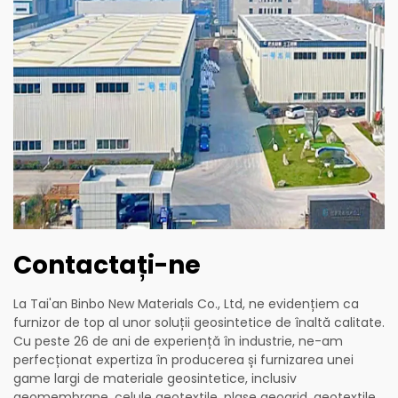
Contactați-ne
La Tai'an Binbo New Materials Co., Ltd, ne evidențiem ca
furnizor de top al unor soluții geosintetice de înaltă calitate.
Cu peste 26 de ani de experiență în industrie, ne-am
perfecționat expertiza în producerea și furnizarea unei
game largi de materiale geosintetice, inclusiv
geomembrane, celule geotextile, plase geogrid, geotextile