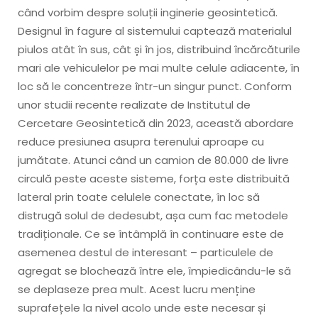
când vorbim despre soluții inginerie geosintetică.
Designul în fagure al sistemului captează materialul
piulos atât în sus, cât și în jos, distribuind încărcăturile
mari ale vehiculelor pe mai multe celule adiacente, în
loc să le concentreze într-un singur punct. Conform
unor studii recente realizate de Institutul de
Cercetare Geosintetică din 2023, această abordare
reduce presiunea asupra terenului aproape cu
jumătate. Atunci când un camion de 80.000 de livre
circulă peste aceste sisteme, forța este distribuită
lateral prin toate celulele conectate, în loc să
distrugă solul de dedesubt, așa cum fac metodele
tradiționale. Ce se întâmplă în continuare este de
asemenea destul de interesant – particulele de
agregat se blochează între ele, împiedicându-le să
se deplaseze prea mult. Acest lucru menține
suprafețele la nivel acolo unde este necesar și