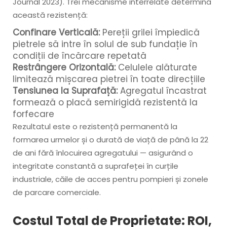
Journal 2023). Trei mecanisme interrelate determină
această rezistență:
Confinare Verticală:
Pereții grilei împiedică
pietrele să intre în solul de sub fundație în
condiții de încărcare repetată
Restrângere Orizontală:
Celulele alăturate
limitează mișcarea pietrei în toate direcțiile
Tensiunea la Suprafață:
Agregatul încastrat
formează o placă semirigidă rezistentă la
forfecare
Rezultatul este o rezistență permanentă la
formarea urmelor și o durată de viață de până la 22
de ani fără înlocuirea agregatului — asigurând o
integritate constantă a suprafeței în curțile
industriale, căile de acces pentru pompieri și zonele
de parcare comerciale.
Costul Total de Proprietate: ROI,