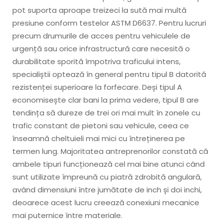
pot suporta aproape treizeci la sută mai multă
presiune conform testelor ASTM D6637. Pentru lucruri
precum drumurile de acces pentru vehiculele de
urgență sau orice infrastructură care necesită o
durabilitate sporită împotriva traficului intens,
specialiștii optează în general pentru tipul B datorită
rezistenței superioare la forfecare. Deși tipul A
economisește clar bani la prima vedere, tipul B are
tendința să dureze de trei ori mai mult în zonele cu
trafic constant de pietoni sau vehicule, ceea ce
înseamnă cheltuieli mai mici cu întreținerea pe
termen lung. Majoritatea antreprenorilor constată că
ambele tipuri funcționează cel mai bine atunci când
sunt utilizate împreună cu piatră zdrobită angulară,
având dimensiuni între jumătate de inch și doi inchi,
deoarece acest lucru creează conexiuni mecanice
mai puternice între materiale.