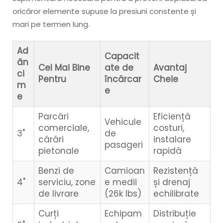
oricăror elemente supuse la presiuni constente și
mari pe termen lung.
Ad
Capacit
ân
Cel Mai Bine
ate de
Avantaj
ci
Pentru
încărcar
Cheie
m
e
e
Parcări
Eficiență
Vehicule
comerciale,
costuri,
3"
de
cărări
instalare
pasageri
pietonale
rapidă
Benzi de
Camioan
Rezistență
4"
serviciu, zone
e medii
și drenaj
de livrare
(26k lbs)
echilibrate
Curți
Echipam
Distribuție