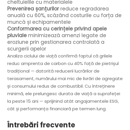
cheltuielile cu materialele
Prevenirea șanțurilor
reduce regradarea
anuală cu 60%, scăzând costurile cu forța de
muncă și echipamentele
Conformarea cu cerințele privind apele
pluviale
minimizează amenzi legate de
eroziune prin gestionarea controlată a
scurgerii apelor
Analiza ciclului de viață confirmă faptul că grilele
reduc amprenta de carbon cu 40% față de pietrișul
tradițional — datorită reducerii lucrărilor de
terasament, numărului mai mic de livrări de agregate
și consumului redus de combustibil. Cu întreținere
minimă, ele prelungesc durata de viață a suprafeței
la peste 15 ani — sprijinind atât angajamentele ESG,
cât și performanța financiară pe termen lung.
Întrebări frecvente