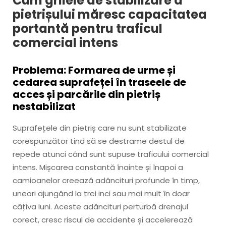
Cum grilele de stabilizare a
pietrișului măresc capacitatea
portantă pentru traficul
comercial intens
Problema: Formarea de urme și
cedarea suprafeței în traseele de
acces și parcările din pietriș
nestabilizat
Suprafețele din pietriș care nu sunt stabilizate
corespunzător tind să se destrame destul de
repede atunci când sunt supuse traficului comercial
intens. Mișcarea constantă înainte și înapoi a
camioanelor creează adâncituri profunde în timp,
uneori ajungând la trei inci sau mai mult în doar
câțiva luni. Aceste adâncituri perturbă drenajul
corect, cresc riscul de accidente și accelerează