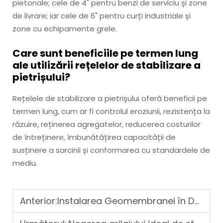
pietonale; cele de 4" pentru benzi de serviciu și zone
de livrare; iar cele de 6" pentru curți industriale și
zone cu echipamente grele.
Care sunt beneficiile pe termen lung
ale utilizării rețelelor de stabilizare a
pietrișului?
Rețelele de stabilizare a pietrișului oferă beneficii pe
termen lung, cum ar fi controlul eroziunii, rezistența la
răzuire, reținerea agregatelor, reducerea costurilor
de întreținere, îmbunătățirea capacității de
susținere a sarcinii și conformarea cu standardele de
mediu.
Anterior:
Instalarea Geomembranei în Depozitele de Deșeuri: Un Ghid Cuprinzător