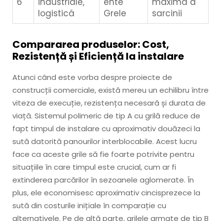
6"
industriale,
ente
maximă a
logistică
Grele
sarcinii
Compararea produselor: Cost,
Rezistență și Eficiență la instalare
Atunci când este vorba despre proiecte de
construcții comerciale, există mereu un echilibru între
viteza de execuție, rezistența necesară și durata de
viață. Sistemul polimeric de tip A cu grilă reduce de
fapt timpul de instalare cu aproximativ douăzeci la
sută datorită panourilor interblocabile. Acest lucru
face ca aceste grile să fie foarte potrivite pentru
situațiile în care timpul este crucial, cum ar fi
extinderea parcărilor în sezoanele aglomerate. În
plus, ele economisesc aproximativ cincisprezece la
sută din costurile inițiale în comparație cu
alternativele. Pe de altă parte, grilele armate de tip B