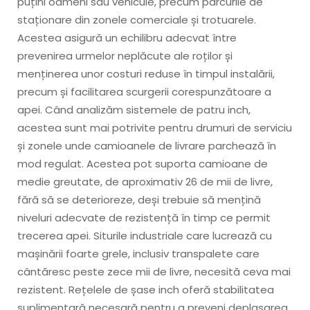
puțini oameni sau vehicule, precum parcurile de
staționare din zonele comerciale și trotuarele.
Acestea asigură un echilibru adecvat între
prevenirea urmelor neplăcute ale roților și
menținerea unor costuri reduse în timpul instalării,
precum și facilitarea scurgerii corespunzătoare a
apei. Când analizăm sistemele de patru inch,
acestea sunt mai potrivite pentru drumuri de serviciu
și zonele unde camioanele de livrare parchează în
mod regulat. Acestea pot suporta camioane de
medie greutate, de aproximativ 26 de mii de livre,
fără să se deterioreze, deși trebuie să mențină
niveluri adecvate de rezistență în timp ce permit
trecerea apei. Siturile industriale care lucrează cu
mașinării foarte grele, inclusiv transpalete care
cântăresc peste zece mii de livre, necesită ceva mai
rezistent. Rețelele de șase inch oferă stabilitatea
suplimentară necesară pentru a preveni deplasarea