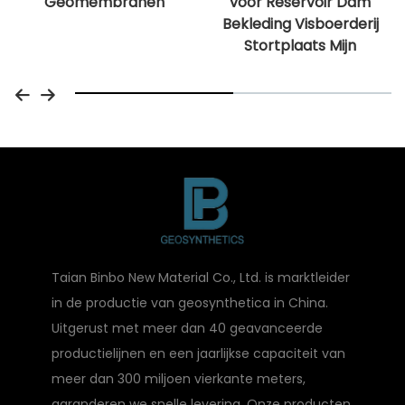
Geomembranen
voor Reservoir Dam
Bekleding Visboerderij
Stortplaats Mijn
Taian Binbo New Material Co., Ltd. is marktleider
in de productie van geosynthetica in China.
Uitgerust met meer dan 40 geavanceerde
productielijnen en een jaarlijkse capaciteit van
meer dan 300 miljoen vierkante meters,
garanderen we snelle levering. Onze producten