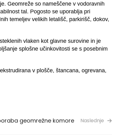
zemlje. Geomreže so nameščene v vodoravnih
tabilnost tal. Pogosto se uporablja pri
nih temeljev velikih letališč, parkirišč, dokov,
steklenih vlaken kot glavne surovine in je
oljšanje splošne učinkovitosti se s posebnim
in ekstrudirana v plošče, štancana, ogrevana,
poraba geomrežne komore
Naslednje