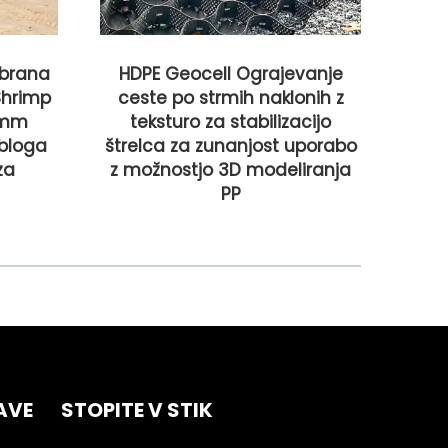
brana
HDPE Geocell Ograjevanje
Glo
Shrimp
ceste po strmih naklonih z
r
5 mm
teksturo za stabilizacijo
ojač
bloga
štrelca za zunanjost uporabo
za
z možnostjo 3D modeliranja
proi
PP
AVE
STOPITE V STIK