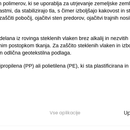
nih polimerov, ki se uporablja za utrjevanje zemeljske 
stmi, da stabilizirajo tla, s čimer izboljšajo kakovost in s
ščiti pobočij, ojačitvi sten predorov, ojačitvi trajnih nosil
lana iz rovinga steklenih vlaken brez alkalij in nezvitih 
nim postopkom tkanja. Za zaščito steklenih vlaken in izb
 odlična geotekstilna podlaga.
ropilena (PP) ali polietilena (PE), ki sta plastificirana 
U
Vse aplikacije