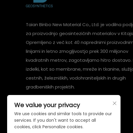
Taian Binbo New Material Co., Ltd. je vodilna podj
za proizvodnjo geosintezičnih materialov v Kitajsk
Opremljeno z več kot 40 naprednimi proizvodnim
linijami in letno zmogljivostjo prek 300 milijonov
kvadratnih metrov, zagotavljamo hitro dostavo. 
izdelki, kot so membrane, mreže in tkanine, služij
cestnih, železniških, vodohraniteljskih in drugih
gradbeniških projektih.
We value your privacy
We use cookies and similar tools to provide our
services. If you don't want to accept all
cookies, click Personalize cookies.