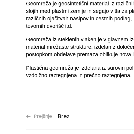
Geomreža je geosintetični material iz različ
slojih med plastmi zemlje in segajo v tla za pla
različnih ojačitvah nasipov in cestnih podlag, za
tovornih dvorišč itd.
Geomreža iz steklenih vlaken je v glavnem izde
material mrežaste strukture, izdelan z določe
postopkom obdelave premaza oblikuje nova in
Plastična geomreža je izdelana iz surovin polip
vzdolžno raztegnjena in prečno raztegnjena.
Brez
Prejšnje