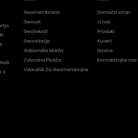
Geomembrana
Domača stran
Geocel
O nas
etja
Geotekstil
Produkt
i.
Georešetje
Kuvert
i
Gabionska Mreža
Novice
Odvodna Plošča
Kontaktirajte nas
Naši
Vdaralnik Za Geomembrane
o v