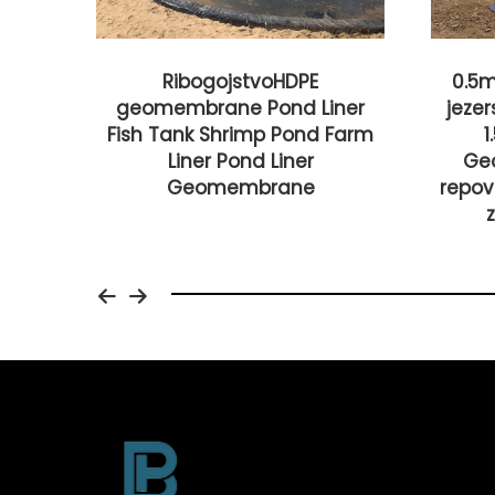
RibogojstvoHDPE
0.5
geomembrane Pond Liner
jeze
no
Fish Tank Shrimp Pond Farm
z,
Liner Pond Liner
Ge
nik,
Geomembrane
repovo
brana