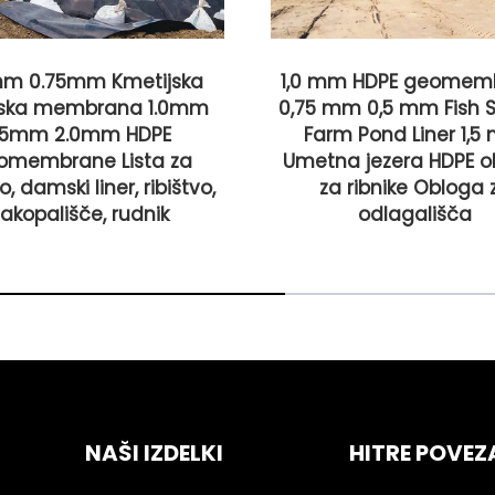
mm 0.75mm Kmetijska
1,0 mm HDPE geomem
rska membrana 1.0mm
0,75 mm 0,5 mm Fish 
1.5mm 2.0mm HDPE
Farm Pond Liner 1,
omembrane Lista za
Umetna jezera HDPE o
, damski liner, ribištvo,
za ribnike Obloga 
zakopališče, rudnik
odlagališča
NAŠI IZDELKI
HITRE POVEZ