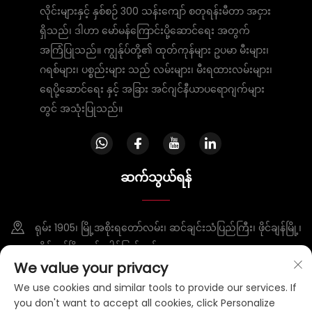
လိုင်းများနှင့် နှစ်စဉ် 300 သန်းကျော် စတုရန်းမီတာ အငှား
ရှိသည်၊ ဒါဟာ မော်မန်ကြောင်းပို့ဆောင်ရေး အတွက်
အကြံပြုသည်။ ကျွန်ုပ်တို့၏ ထုတ်ကုန်များ ဥပမာ မီးများ၊
ဂရစ်များ၊ ပစ္စည်းများ သည် လမ်းများ၊ မီးရထားလမ်းများ၊
ရေပို့ဆောင်ရေး နှင့် အခြား အင်ဂျင်နီယာပရောဂျက်များ
တွင် အသုံးပြုသည်။
ဆက်သွယ်ရန်
ရုမ်း 1905၊ မြို့အစိုးရတော်လမ်း၊ ဆင်ချင်းသံပြည်ကြီး၊ ဖိုင်ချန်မြို့၊
တိုင်အန်မြို့၊ ရှန်ဒေါင်ပြည်နယ်
We value your privacy
+86-15953807388
We use cookies and similar tools to provide our services. If
you don't want to accept all cookies, click Personalize
[email protected]