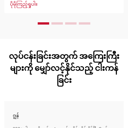
ဆိပ်များကို အားဖြည့်ပေးရန်အတွက် အသုံးပြုသည့် အလေးချိန်
ပိုမိုကြည့်ရှုပါ။
ပေါ့ပါးသော ၃ဒီ ဖွဲ့စည်းပုံများဖြစ်ပါသည်။ အင်ဂျင်နီယာများက
မြေဆိပ်များကို တည်ငြိမ်စေရန်အတွက် အလွန်အသုံးဝင်
သောကြောင့် နှစ်သက်ကြပါသည်။
လုပ်ငန်းခြင်းအတွက် အကြေးကြီး
များကို မျှော်လင့်နိုင်သည့် ငါးကန်
ခြင်း
ဂျွန်