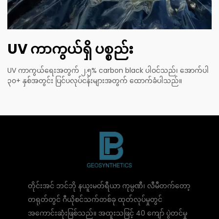
UV ကာကွယ်ရှိ ပစ္စည်း
UV ကာကွယ်ရေးအတွက် ၂.၅% carbon black ပါဝင်သည်၊ အောက်ပါ
၃၀+ နှစ်အတွင်း ပြင်ပလုပ်ငန်းများအတွက် ထောက်ခံပါသည်။
တိုင်းအင် ဘင်ဘို နယူးမတ်ရီယာ ကုမ္ပဏီ၊ လီမီတက်တော့
တရုတ်တွင် ဂီယိုစင်သက်တစ်ခု ထုတ်လုပ်မှုတွင်
အကောင်းဆုံးဖြစ်သည်။ အထူးသဖြင့် 40 ကျော် ပွဲတင်မှု