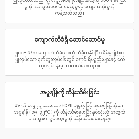
ပြုလုပ်ထားသည်၊ ငှက်ကူးအိပ်ချိုင်းများအတွက် ၁၀၀% ရေပြား
မှုကို ကာကွယ်ပေးပြီး ရေဆွဲမှုနှင့် ကျောက်ဆိုးမှုကို
ကန့်သတ်သည်။
ကျောက်ထိခံရှိ ဆောင်ဆောင်မှု
၅၀၀+ N/m ကျောက်ထိခံအားကို ထိခိုက်နိုင်ပြီး အိမ်မှုပြုစုံစွာ
ပြုလုပ်သော ငှက်ကူးလုပ်ငန်းတွင် ရောင်းရှိပစ္စည်းများနှင့် ငှက်
ကူးလုပ်ငန်းမှ ကာကွယ်ပေးသည်။
အပူချိန်ကို ထိန်းသိမ်းခြင်း
UV ကို လျှော့ချထားသော HDPE ပစ္စည်းဖြင့် အဆင့်မြင့်ဆုံးရေ
အပူချိန် (၁၈-၃၂°C) ကို ထိန်းသိမ်းပေးပြီး နှစ်လုံးလုံးအတွက်
ငှက်ကူး၏ ရှုပ်ထွေးမှုကို ထိန်းသိမ်းပေးသည်။