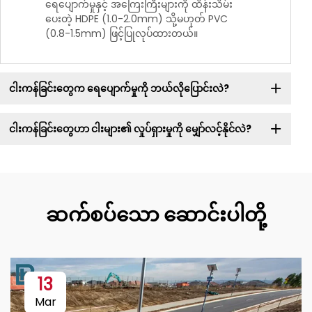
ရေပျောက်မှုနှင့် အကြေးကြီးများကို ထိန်းသိမ်း
ပေးတဲ့ HDPE (1.0-2.0mm) သို့မဟုတ် PVC
(0.8-1.5mm) ဖြင့်ပြုလုပ်ထားတယ်။
ငါးကန်ခြင်းတွေက ရေပျောက်မှုကို ဘယ်လိုပြောင်းလဲ?
ငါးကန်ခြင်းတွေဟာ ငါးများ၏ လှုပ်ရှားမှုကို မျှော်လင့်နိုင်လဲ?
ဆက်စပ်သော ဆောင်းပါတို့
13
Mar