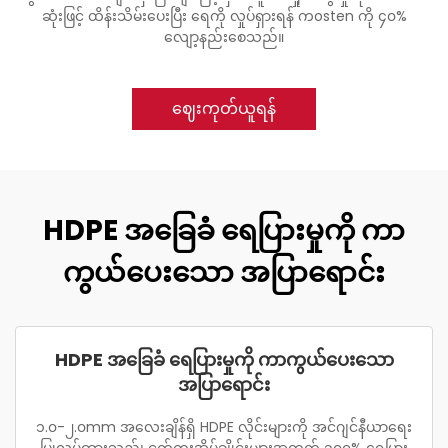
ဆုံးဖြင့် ထိန်းသိမ်းပေးပြီး ရေကို လှုပ်ရှားရန် ကosten ကို ၄၀%
လျော့နည်းစေသည်။
ဈေးကုတ်ယူရန်
HDPE အခြေခံ ရေပြားမှုကို ကာ
ကွယ်ပေးသော အပြာရောင်း
HDPE အခြေခံ ရေပြားမှုကို ကာကွယ်ပေးသော
အပြာရောင်း
၁.၀-၂.၀mm အလေးချိန်ရှိ HDPE လိုင်းများကို အင်ဂျင်နီယာရေး