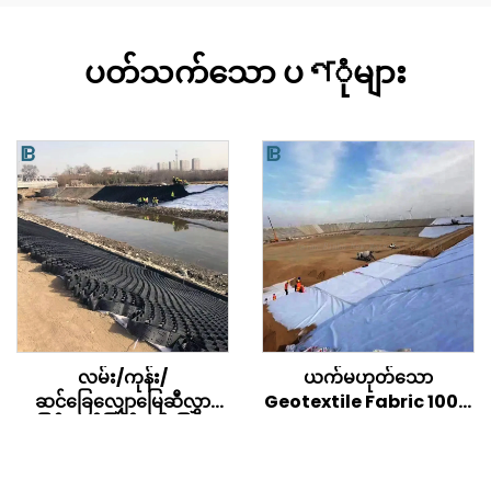
ပတ်သက်သော ပণုံများ
လမ်း/ကုန်း/
ယက်မဟုတ်သော
ဆင်ခြေလျှောမြေဆီလွှာ
Geotextile Fabric 100%
ပြန်လည်ဖြည့်တင်းခြင်း
Pp Polypropylene Non
အတွက် ချောမွေ့သော
Woven Fabric
အသွေးအသားဖောက်ထား
Geotextiles PP Long