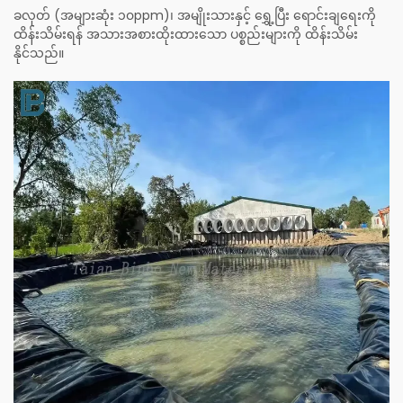
ခလုတ် (အများဆုံး ၁၀ppm)၊ အမျိုးသားနှင့် ရွှေ့ပြီး ရောင်းချရေးကို
ထိန်းသိမ်းရန် အသားအစားထိုးထားသော ပစ္စည်းများကို ထိန်းသိမ်း
နိုင်သည်။