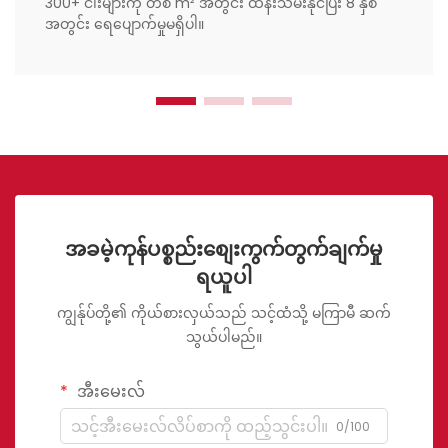
300+ ငါးများကို တစ် m² အတွင်း ထိန်းသိမ်းနိုင်ပြီး 8 နှစ်
အတွင်း ရေပျောက်မှုမရှိပါ။
အခမဲ့ကုန်ပစ္စည်းစျေးကွက်တွက်ချက်မှု
ရယူပါ
ကျွန်ုပ်တို့၏ ကိုယ်စားလှယ်သည် သင့်ထံသို့ မကြာမီ ဆက်
သွယ်ပါမည်။
အီးမေးလ်
0/100