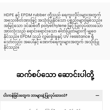
သော ပလပ်စတစ် HDPE
Fiber Geotextile
Geocell
HDPE နှင့် EPDM rubber တို့သည် ရေကူးလိုင်းများအတွက်
အသေးစိတ်အားဖြင့် အသုံးပြုနိုင်သော ပစ္စည်းများဖြစ်သည်။
အမြင့်သော ဒင်ဆစ်တီ polyethylene ဖြင့် ပြုလုပ်ထားသော
အားလုံးသည် ရောင်းရောင်းသော ဓါတ်ပြုတ်များကို မျှဝေ
နိုင်သည်။ EPDM သည် လွှမ်းမိုးမှုနှင့် UV resistance ရှိ
သော်လည်း အပေါ်နှင့် အောက်ရေကူးများအတွက် အသုံးပြု
နိုင်သည်။
ဆက်စပ်သော ဆောင်းပါတို့
ငါးကန်ခြင်းတွေက ဘာများနဲ့ ပြုလုပ်ထားလဲ?