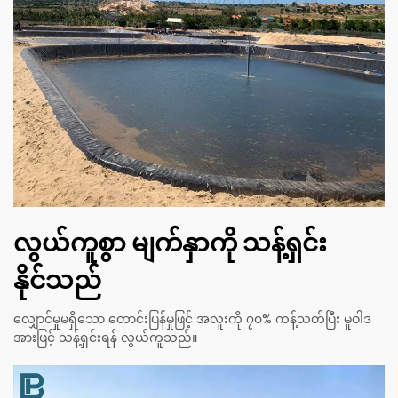
လွယ်ကူစွာ မျက်နှာကို သန့်ရှင်း
နိုင်သည်
လျှောင်မှုမရှိသော တောင်းပြန်မှုဖြင့် အလူးကို ၇၀% ကန့်သတ်ပြီး မူဝါဒ
အားဖြင့် သန့်ရှင်းရန် လွယ်ကူသည်။