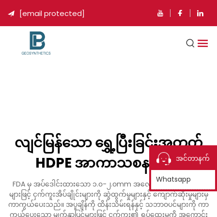
[email protected]

လျင်မြန်သော ရွှေ့ပြီးခြင်းအတွက်
HDPE အာကာသစနစ်များ
အင်တာနက်
Whatsapp
FDA မှ အပ်ဒေါင်းထားသော ၁.၀-၂.၀mm အလေးချိန်ရှိ HDPE လိုင်း
များဖြင့် ငှက်ကူးအိပ်ချိုင်းများကို ဆွဲထွက်မှုများနှင့် ကျောက်ဆိုးမှုများမှ
ကာကွယ်ပေးသည်။ အပူချိန်ကို ထိန်းသိမ်းရန်နှင့် သဘာဝပင်များကို ကာ
ကွယ်ပေးသော မျက်နှာပြင်များဖြင့် ငှက်ကူး၏ ရှုပ်ထွေးမှုကို အကောင်း