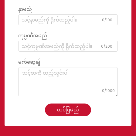
နာမည်
0/100
ကုမ္ပဏီအမည်
0/200
မက်ဆေ့ချ်
0/1000
တင်ပြမည်