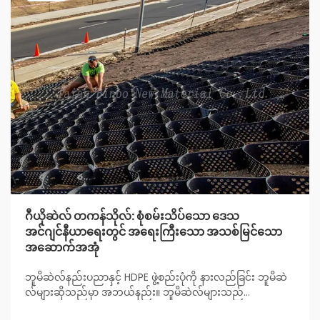
ဂီယိုဆဲလ် တကန်သိုလ်: စုံစမ်းသိပ်သော ဒေသ
အင်ဂျင်နီယာရေးတွင် အရေးကြီးသော အသစ်မြင်သော
အဆောက်အအုံ
ဘူမိဆဲလ်နည်းပညာနှင့် HDPE ဖွဲ့စည်းပုံကို နားလည်ခြင်း ဘူမိဆဲ
လ်များဆိုသည်မှာ အဘယ်နည်း။ ဘူမိဆဲလ်များသည်
အဆောက်အဦများတွင် မြေဆိပ်များကို တည်ငြိမ်စေရန်နှင့် မြေ