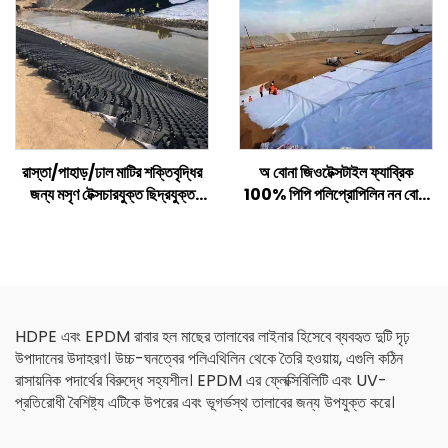
রাস্তা/পাহাড়/ঢাল মাটির শক্তিবৃদ্ধির
অ বোনা জিওটেক্সটাইল ফ্যাব্রিক
জন্য মসৃণ টেক্সচারযুক্ত ছিদ্রযুক্ত
100% পিপি পলিপ্রোপিলিন নন বোনা
প্লাস্টিক এইচডিপিই জিওসেল
ফ্যাব্রিক জিওটেক্সটাইল পিপি লং ফাইবার
জিওটেক্সটাইল
HDPE এবং EPDM রাবার হল মাছের তালাবের লাইনার হিসেবে ব্যবহৃত দুটি দৃঢ়
উপাদানের উদাহরণ। উচ্চ-ঘনত্বের পলিএথিলিন থেকে তৈরি হওয়ায়, এগুলি কঠিন
রাসায়নিক পদার্থের বিরুদ্ধে সহ্যশীল। EPDM এর ফ্লেক্সিবিলিটি এবং UV-
প্রতিরোধী বৈশিষ্ট্য এটিকে উপরের এবং ভূগর্ভস্থ তালাবের জন্য উপযুক্ত করে।