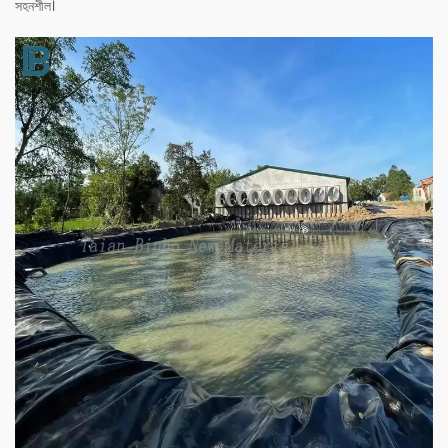
সহনশীল।