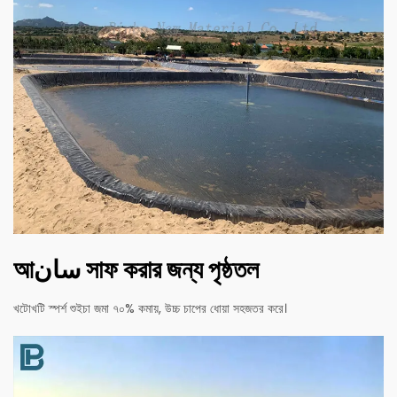
আسان সাফ করার জন্য পৃষ্ঠতল
খটোখটি স্পর্শ শুইচা জমা ৭০% কমায়, উচ্চ চাপের ধোয়া সহজতর করে।