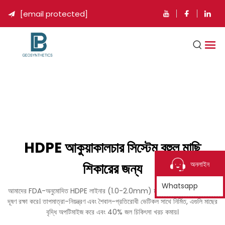
[email protected]

HDPE আকুয়াকালচার সিস্টেম বহুল মাছি
শিকারের জন্য
অনলাইন
Whatsapp
আমাদের FDA-অনুমোদিত HDPE লাইনার (1.0-2.0mm) মাছের ডাঙার থেকে রিস এবং
দূষণ রক্ষা করে। তাপমাত্রা-নিয়ন্ত্রণ এবং শৈবাল-প্রতিরোধী ভেটিকল সাথে নির্মিত, এগুলি মাছের
বৃদ্ধি অপটিমাইজ করে এবং 40% জল চিকিৎসা খরচ কমায়।