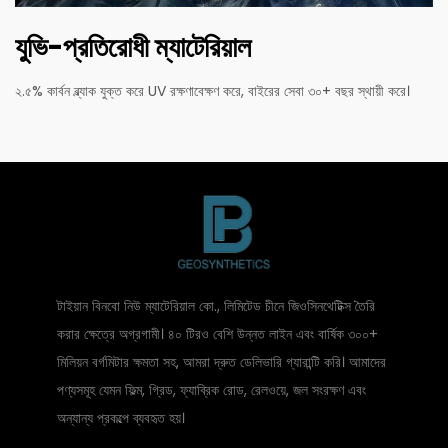
যুভি-প্রতিরোধী ম্যাটেরিয়াল
২.৫% কার্বন ব্ল্যাক যুক্ত করে UV রক্ষণাবেক্ষণ করে, বাইরের সেবা ৩০+ বছর স্থায়ী করে।
টাইয়ান বিনবো নিউ ম্যাটেরিয়াল কো., লিমিটেড চীনে জিওসিনথেটিক্স তৈরি
করার ক্ষেত্রে অগ্রগামী। ৪০ টিরও বেশি উন্নত লাইন এবং বার্ষিক ৩০০+
মিলিয়ন বর্গমিটার ক্ষমতা সহ, আমরা দ্রুত ডেলিভারি গ্যারান্টি করি। আমাদের
পণ্যসমূহ যেমন ফিল্ম, গ্রিড, ফ্যাব্রিক রোড, রেলওয়ে, জল সংরক্ষণ এবং
অন্যান্য প্রকল্পে ব্যবহৃত হয়।