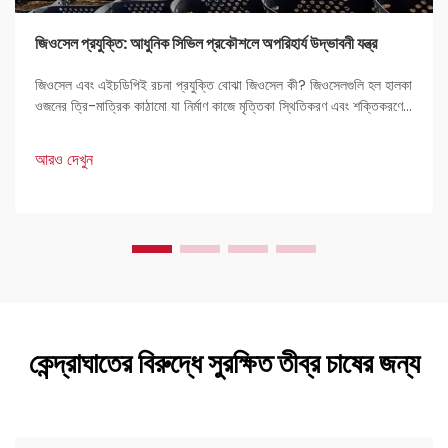
জিওসেল প্রযুক্তি: আধুনিক সিভিল প্রকৌশলে অপরিহার্য উদ্ভাবনী যন্ত্র
জিওসেল এবং এইচডিপিই রচনা প্রযুক্তি বোঝা জিওসেল কী? জিওসেলগুলি হল হালকা
ওজনের ত্রি-মাত্রিক কাঠামো যা নির্মাণ কাজে মৃত্তিকা স্থিতিকরণ এবং শক্তিকরণের
জন্য ব্যবহৃত হয়। প্রকৌশলীদের কাছে এগুলি খুব পছন্দের কারণ হল এদের দৃঢ়তা এবং
বহুমুখী প্রয়োগ।
আরও দেখুন
কেন্দ্রাঘাতের বিরুদ্ধে সুরক্ষিত তীব্র চাষের জন্য