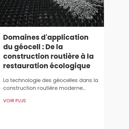
Domaines d'application
Gé
du géocell : De la
d'i
construction routière à la
mu
restauration écologique
ré
gé
La technologie des géocelles dans la
construction routière moderne
Com
Répartition des charges sur les sols
conc
VOIR PLUS
meubles Les géocelles permettent
pol
VOIR
une meilleure répartition des
dan
charges lors de la construction de
cell
routes sur des sols mous ne
dens