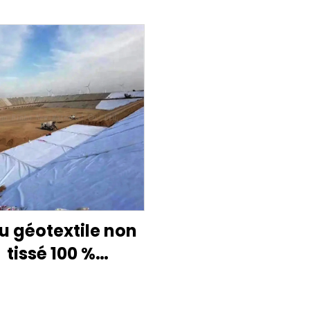
u géotextile non
tissé 100 %
olypropylène
textiles en tissu