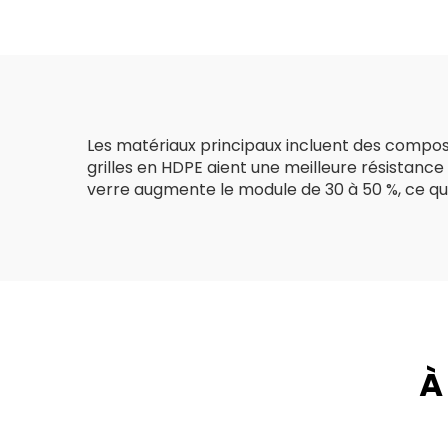
renforcement des
sols des
p
routes/collines/pentes
Géo
Les matériaux principaux incluent des composit
grilles en HDPE aient une meilleure résistance
verre augmente le module de 30 à 50 %, ce qui r
À