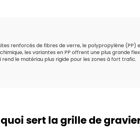
non tissé en
olypropylène
textile à fibres
longues
es renforcés de fibres de verre, le polypropylène (PP) et
 chimique, les variantes en PP offrent une plus grande flex
end le matériau plus rigide pour les zones à fort trafic.
 quoi sert la grille de gravier