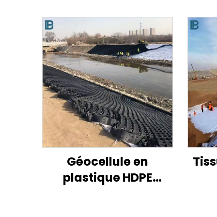
Géocellule en
Tiss
plastique HDPE
perforée à texture
p
lisse pour le
Géo