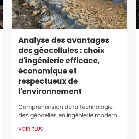
Analyse des avantages
des géocellules : choix
d'ingénierie efficace,
économique et
respectueux de
l'environnement
Compréhension de la technologie
des géocelles en ingénierie moderne
La science derrière les systèmes de
VOIR PLUS
confinement cellulaire 3D La