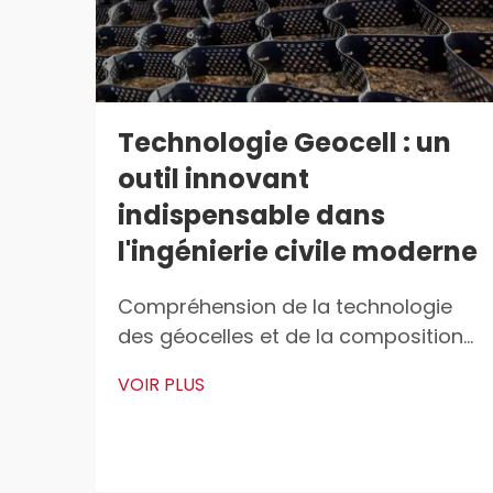
Technologie Geocell : un
outil innovant
indispensable dans
l'ingénierie civile moderne
Compréhension de la technologie
des géocelles et de la composition
en HDPE Qu'est-ce qu'une géocelle ?
VOIR PLUS
Les géocelles sont ces structures
légères en 3D utilisées partout pour
stabiliser et renforcer les sols dans
les travaux de construction. Les