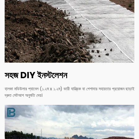
সহজ DIY ইনস্টলেশন
হালকা মডিউলার প্যানেল (১.২ম x ১.২ম) ভারী যান্ত্রিক বা পেশাদার সহায়তার প্রয়োজন ছাড়াই
দ্রুত সেটআপ অনুমতি দেয়।