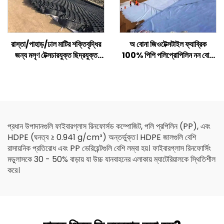
রাস্তা/পাহাড়/ঢাল মাটির শক্তিবৃদ্ধির
অ বোনা জিওটেক্সটাইল ফ্যাব্রিক
জন্য মসৃণ টেক্সচারযুক্ত ছিদ্রযুক্ত
100% পিপি পলিপ্রোপিলিন নন বোনা
প্লাস্টিক এইচডিপিই জিওসেল
ফ্যাব্রিক জিওটেক্সটাইল পিপি লং ফাইবার
জিওটেক্সটাইল
প্রধান উপাদানগুলি ফাইবারগ্লাস রিনফোর্সড কম্পোজিট, পলি প্রপিলিন (PP), এবং
HDPE (ঘনত্ব ≥ 0.941 g/cm³) অন্তর্ভুক্ত। HDPE জালগুলি বেশি
রাসায়নিক প্রতিরোধ এবং PP ভেরিয়েন্টগুলি বেশি লম্বা হয়। ফাইবারগ্লাস রিনফোর্সিং
মডুলাসকে 30 - 50% বাড়ায় যা উচ্চ যানবাহনের এলাকায় ম্যাটেরিয়ালকে স্থিতিশীল
করে।