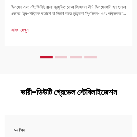
জিওসেল এবং এইচডিপিই রচনা প্রযুক্তি বোঝা জিওসেল কী? জিওসেলগুলি হল হালকা
ওজনের ত্রি-মাত্রিক কাঠামো যা নির্মাণ কাজে মৃত্তিকা স্থিতিকরণ এবং শক্তিকরণের
জন্য ব্যবহৃত হয়। প্রকৌশলীদের কাছে এগুলি খুব পছন্দের কারণ হল এদের দৃঢ়তা এবং
বহুমুখী প্রয়োগ।
আরও দেখুন
ভারী-ডিউটি গ্রেভেল স্টেবিলাইজেশন
জন স্মিথ