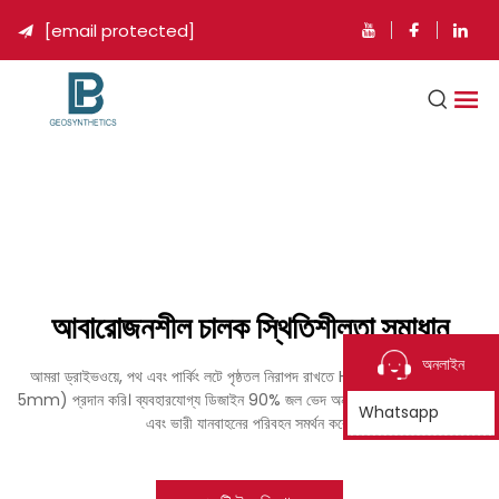
[email protected]

আবারোজনশীল চালক স্থিতিশীলতা সমাধান
অনলাইন
আমরা ড্রাইভওয়ে, পথ এবং পার্কিং লটে পৃষ্ঠতল নিরাপদ রাখতে HDPE চালক গ্রিড (2-
5mm) প্রদান করি। ব্যবহারযোগ্য ডিজাইন 90% জল ভেদ অনুমতি দেয়, রানঅফ রোধ করে
Whatsapp
এবং ভারী যানবাহনের পরিবহন সমর্থন করে।