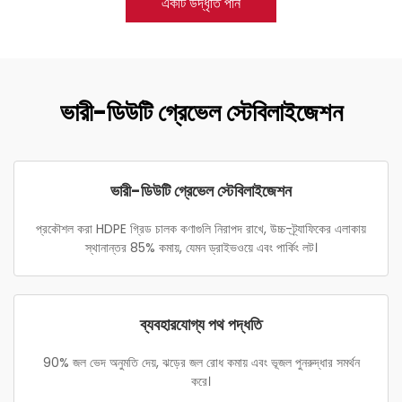
একটি উদ্ধৃতি পান
ভারী-ডিউটি গ্রেভেল স্টেবিলাইজেশন
ভারী-ডিউটি গ্রেভেল স্টেবিলাইজেশন
প্রকৌশল করা HDPE গ্রিড চালক কণাগুলি নিরাপদ রাখে, উচ্চ-ট্র্যাফিকের এলাকায়
স্থানান্তর 85% কমায়, যেমন ড্রাইভওয়ে এবং পার্কিং লট।
ব্যবহারযোগ্য পথ পদ্ধতি
90% জল ভেদ অনুমতি দেয়, ঝড়ের জল রোধ কমায় এবং ভূজল পুনরুদ্ধার সমর্থন
করে।