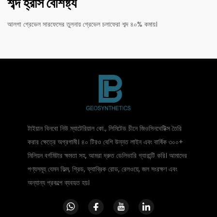
শব্দ হ্রাস বৈশিষ্ট্য
আলগা গ্রেভেল সারফেসের তুলনায় গ্রেভেল চলাফেরা শব্দ ৪০% কমায়।
টাইয়ান বিনবো নিউ ম্যাটেরিয়াল কো., লিমিটেড চীনে জিওসিনথেটিক্স তৈরি
করার ক্ষেত্রে অগ্রগামী। ৪০ টিরও বেশি উন্নত লাইন এবং বার্ষিক ৩০০+
মিলিয়ন বর্গমিটার ক্ষমতা সহ, আমরা দ্রুত ডেলিভারি গ্যারান্টি করি। আমাদের
পণ্যসমূহ যেমন ফিল্ম, গ্রিড, ফ্যাব্রিক রোড, রেলওয়ে, জল সংরক্ষণ এবং
অন্যান্য প্রকল্পে ব্যবহৃত হয়।