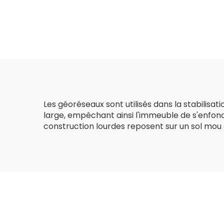
perforée à texture
5x1
lisse pour le
b
renforcement des
sols des
routes/collines/pentes
Les géoréseaux sont utilisés dans la stabilisa
large, empêchant ainsi l'immeuble de s'enfonce
construction lourdes reposent sur un sol mou