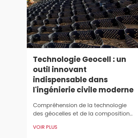
Technologie Geocell : un
outil innovant
indispensable dans
l'ingénierie civile moderne
Compréhension de la technologie
des géocelles et de la composition
en HDPE Qu'est-ce qu'une géocelle ?
VOIR PLUS
Les géocelles sont ces structures