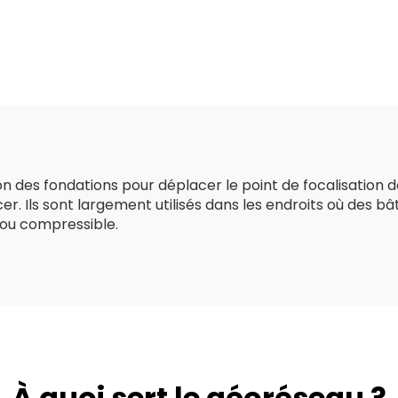
x1m / taille de la
fibre de verre bi
oîte de gabion
uniaxiale pour 
galvanisée
asphaltée Géogr
en plastiqu
biaxiale/fibre
verre haute
résistance
tion des fondations pour déplacer le point de focalisation 
r. Ils sont largement utilisés dans les endroits où des b
 ou compressible.
À quoi sert le géoréseau ?