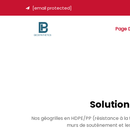
[email protected]

Page D
Solutio
Nos géogrilles en HDPE/PP (résistance à la 
murs de soutènement et les r