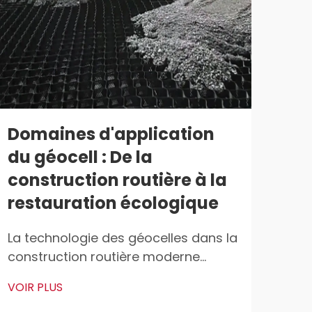
Domaines d'application
Gé
du géocell : De la
d'i
construction routière à la
mu
restauration écologique
ré
gé
La technologie des géocelles dans la
construction routière moderne
Com
Répartition des charges sur les sols
conc
VOIR PLUS
meubles Les géocelles permettent
pol
VOIR