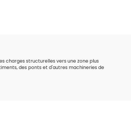
axiale
polypropylène
route
Géotextiles en tissu
ille
non tissé en
e
polypropylène
 de
Géotextile à fibres
longues
des charges structurelles vers une zone plus
âtiments, des ponts et d'autres machineries de