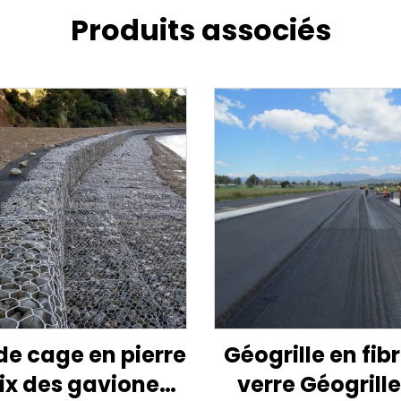
Produits associés
de cage en pierre
Géogrille en fib
rix des gaviones
verre Géogrille