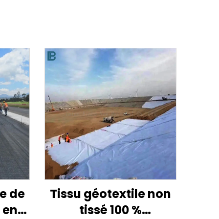
re de
Tissu géotextile non
 en
tissé 100 %