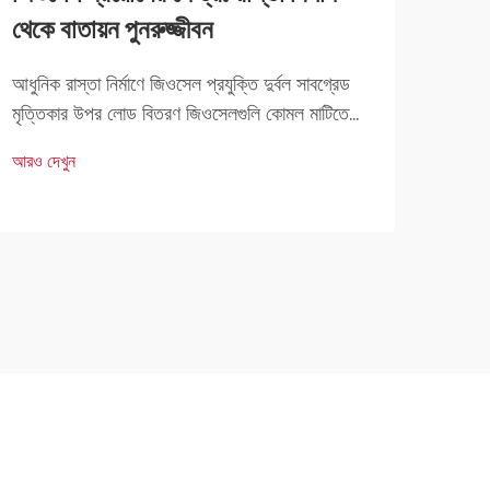
থেকে বাতায়ন পুনরুজ্জীবন
আনত
আধুনিক রাস্তা নির্মাণে জিওসেল প্রযুক্তি দুর্বল সাবগ্রেড
জিওসে
মৃত্তিকার উপর লোড বিতরণ জিওসেলগুলি কোমল মাটিতে
পদ্ধত
রাস্তা নির্মাণের সময় ওজন ভালোভাবে বিতরণে সাহায্য করে
ডেনসি
আরও দেখুন
আরও দ
যা বেশি চাপ সহ্য করতে পারে না। যখন গাড়িগুলি এই রাস্তা
বৈশিষ্
দিয়ে যায়, জিওসেলগুলি ছড়িয়ে পড়ে...
করে। এ