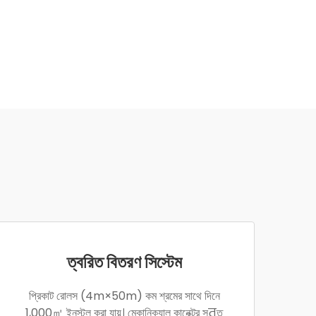
ত্বরিত বিতরণ সিস্টেম
প্রিকাট রোলস (4m×50m) কম শ্রমের সাথে দিনে
1,000㎡ ইনস্টল করা যায়। মেকানিক্যাল কানেক্টর সतত