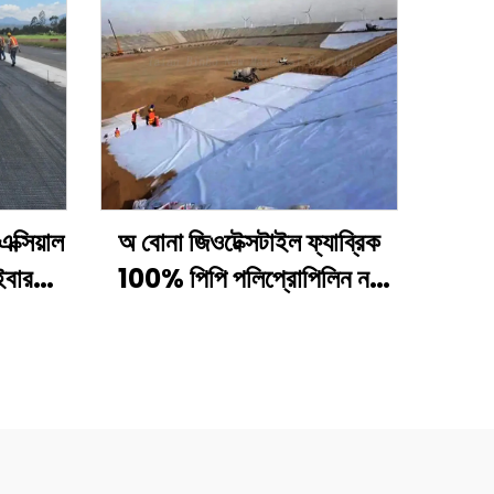
ক্সিয়াল
অ বোনা জিওটেক্সটাইল ফ্যাব্রিক
ইবার
100% পিপি পলিপ্রোপিলিন নন
র জন্য
বোনা ফ্যাব্রিক জিওটেক্সটাইল পিপি
় /
লং ফাইবার জিওটেক্সটাইল
ওগ্রিড