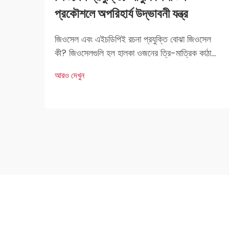
প্রকৌশলে অপরিহার্য উদ্ভাবনী যন্ত্র
জিওসেল এবং এইচডিপিই রচনা প্রযুক্তি বোঝা জিওসেল
কী? জিওসেলগুলি হল হালকা ওজনের ত্রি-মাত্রিক কাঠামো
যা নির্মাণ কাজে মৃত্তিকা স্থিতিকরণ এবং শক্তিকরণের জন্য
আরও দেখুন
ব্যবহৃত হয়। প্রকৌশলীদের কাছে এগুলি খুব পছন্দের কারণ
হল এদের দৃঢ়তা এবং বহুমুখী প্রয়োগ।