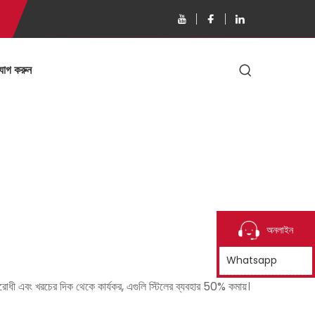
যোগ করুন
অনলাইন
Whatsapp
ধী এবং খরচের দিক থেকে কার্যকর, এগুলি স্টিলের ব্যবহার 50% কমায়।