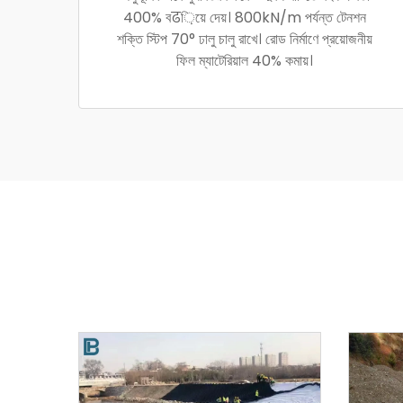
400% বढ়িয়ে দেয়। 800kN/m পর্যন্ত টেনশন
শক্তি স্টিপ 70° ঢালু চালু রাখে। রোড নির্মাণে প্রয়োজনীয়
ফিল ম্যাটেরিয়াল 40% কমায়।