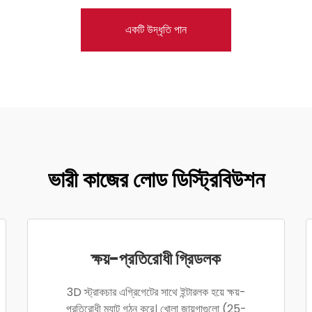
একটি উদ্ধৃতি পান
ভারী কাজের লোড ডিস্ট্রিবিউশন
ক্ষয়-প্রতিরোধী গ্রিডলক
3D স্ট্রাকচার এগ্রিগেটের সাথে ইন্টারলক হয়ে ক্ষয়-
প্রতিরোধী ম্যাট গঠন করে। খোলা জায়গাগুলো (25-