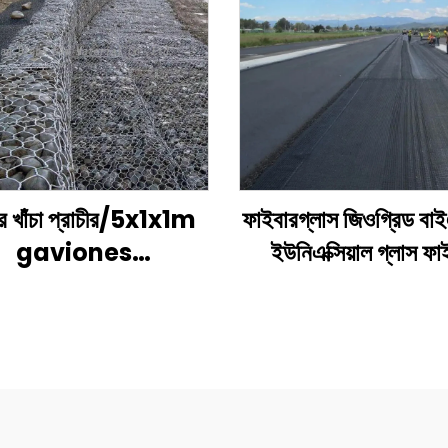
র খাঁচা প্রাচীর/5x1x1m
ফাইবারগ্লাস জিওগ্রিড বাইএ
gaviones
ইউনিএক্সিয়াল গ্লাস ফা
ূল্য/galvanized
জিওগ্রিড অ্যাসফল্ট রোডে
abion বক্সের আকার
উচ্চ শক্তির দ্বিঅক্ষীয
ফাইবারগ্লাস প্লাস্টিক জি