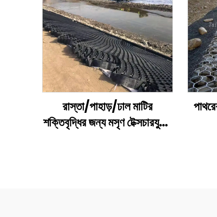
রাস্তা/পাহাড়/ঢাল মাটির
পাথরে
শক্তিবৃদ্ধির জন্য মসৃণ টেক্সচারযুক্ত
ছিদ্রযুক্ত প্লাস্টিক এইচডিপিই
ম
জিওসেল
g