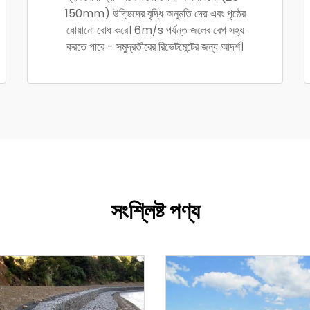
150mm) উদ্ভিদের বৃদ্ধি অনুমতি দেয় এবং পৃষ্ঠের
ধোয়ানো রোধ করে। 6m/s পর্যন্ত জলের বেগ সহ্য
করতে পারে - সমুদ্রতীরের রিভেটমেন্টের জন্য আদর্শ।
সংশ্লিষ্ট পণ্য