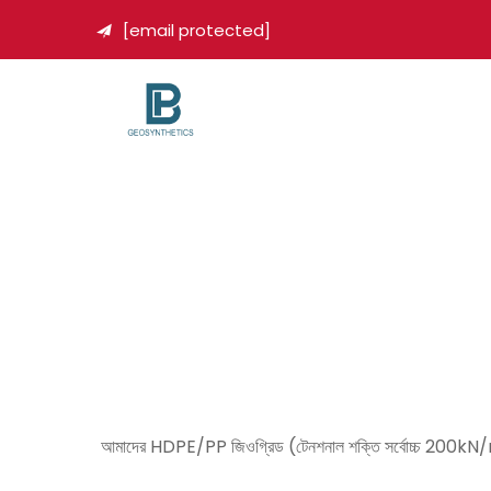
[email protected]

আমাদের HDPE/PP জিওগ্রিড (টেনশনাল শক্তি সর্বোচ্চ 200kN/m) রেলওয