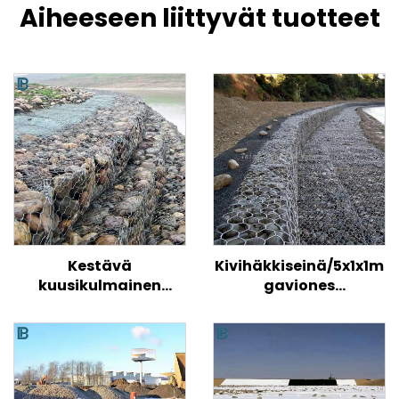
Aiheeseen liittyvät tuotteet
Kestävä
Kivihäkkiseinä/5x1x1m
kuusikulmainen
gaviones
gabion-
hinta/sinkitty
lankaverkkokori
gabionilaatikon koko
kudottu
kierreverkkogabion-
laatikko tukiseinien