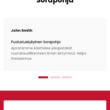
Sorapohja
John Smith
Puolustuskykyinen Sorapohja
Ajoratamme käsittelee jokapistäkät
vuorokausiliikenteen ilman siirtymistä. Helpo
itseasennus.