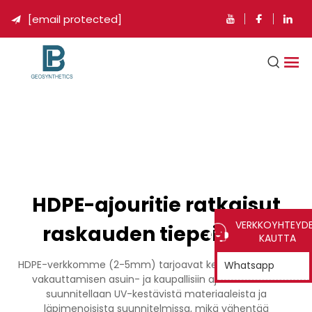
[email protected]

HDPE-ajouritie ratkaisut
VERKKOYHTEYD
raskauden tiepeiteille
KAUTTA
HDPE-verkkomme (2-5mm) tarjoavat kestävän kivijyvén
Whatsapp
vakauttamisen asuin- ja kaupallisiin ajouriteisiin. Ne
suunnitellaan UV-kestävistä materiaaleista ja
läpimenoisista suunnitelmissa, mikä vähentää