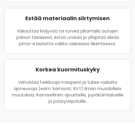
Estää materiaalin siirtymisen
Vakauttaa kivijyvää tai turvea jakamalla autojen
painon tasaisesti, estää uroksia ja ylläpitää sileää
pinta-a laatetta vaikka raskaassa liikenteessä.
Korkea kuormituskyky
Vahvistaa heikkooja maaperiä ja tukee raskaita
ajoneuvoja (esim. kamionit, RV:t) ilman muodollisia
muutoksia. Ihanteellinen ajouriteille, pysäköintialueille
ja pääsytiepoluille.