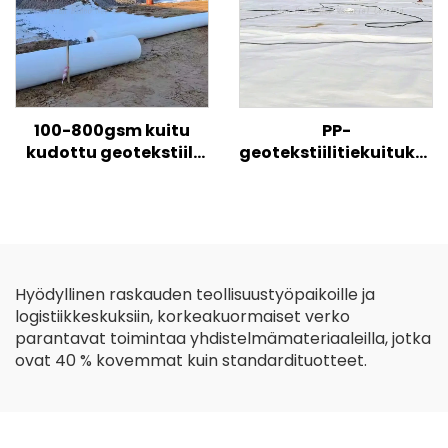
eroosion torjuntaan
100-800gsm kuitu
PP-
kudottu geotekstiili
geotekstiilitiekuitukan
hinta PP PET
geotekstiilikankaan
Geotekstiili lyhyt kuitu
hinta tievahvisteiseen
pitkä kuitu
maatalousrakentamise
Geotekstiilit
Hyödyllinen raskauden teollisuustyöpaikoille ja
logistiikkeskuksiin, korkeakuormaiset verko
parantavat toimintaa yhdistelmämateriaaleilla, jotka
ovat 40 % kovemmat kuin standardituotteet.