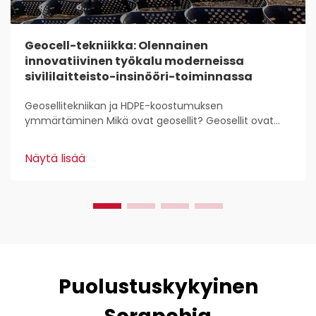
Geocell-tekniikka: Olennainen
innovatiivinen työkalu moderneissa
sivililaitteisto-insinööri-toiminnassa
Geosellitekniikan ja HDPE-koostumuksen
ymmärtäminen Mikä ovat geosellit? Geosellit ovat
kevyitä, 3D-rakenteita, joita käytetään laajasti maan
stabilointiin ja vahvistamiseen rakennustyössä.
Näytä lisää
Kansalaisinsinöörit pitävät niistä, koska ne...
Puolustuskykyinen