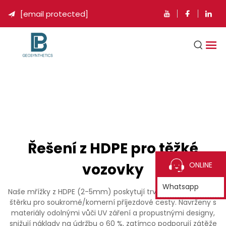
[email protected]

Řešení z HDPE pro těžké
vozovky
ONLINE
Whatsapp
Naše mřížky z HDPE (2-5mm) poskytují trvanlivou stabilizaci
štěrku pro soukromé/komerní příjezdové cesty. Navrženy s
materiály odolnými vůči UV záření a propustnými designy,
snižují náklady na údržbu o 60 %, zatímco podporují zátěže