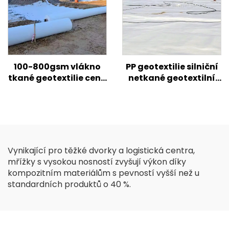
opěrných zdí
100-800gsm vlákno
PP geotextilie silniční
tkané geotextilie cena
netkané geotextilní
PP PET Geotextilie
tkaniny cena pro
krátké vlákno dlouhé
silniční zesílené
vlákno Geotextilie
zemědělské stavby
Vynikající pro těžké dvorky a logistická centra,
mřížky s vysokou nosností zvyšují výkon díky
kompozitním materiálům s pevností vyšší než u
standardních produktů o 40 %.