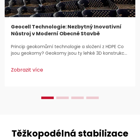
Geocell Technologie: Nezbytný Inovativní
Nástroj v Moderní Obecné Stavbě
Princip geokomůrní technologie a složení z HDPE Co
jsou geokomy? Geokomy jsou ty lehké 3D konstrukce,
které se běžně používají pro stabilizaci a zpevnění
půdy v rámci stavebních prací. Inženýři je zbožňují,
Zobrazit více
protože...
Těžkopodélná stabilizace