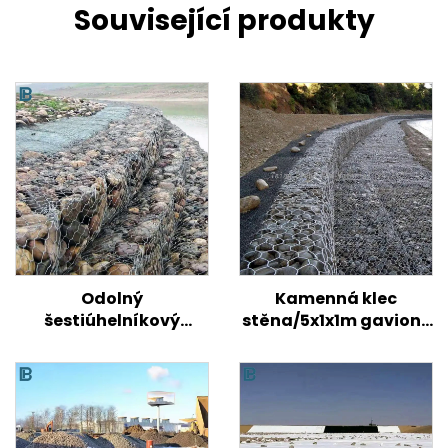
Související produkty
Odolný
Kamenná klec
šestiúhelníkový
stěna/5x1x1m gaviony
gabionový koš z
cena/galvanizovaný
drátěného pletiva
gabionový box rozměr
Tkaný točený
gabionový box pro
kontrolu eroze