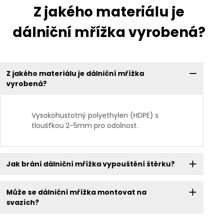
Z jakého materiálu je
dálniční mřížka vyrobená?
Z jakého materiálu je dálniční mřížka
vyrobená?
Vysokohustotný polyethylen (HDPE) s
tloušťkou 2-5mm pro odolnost.
Jak brání dálniční mřížka vypouštění štěrku?
Může se dálniční mřížka montovat na
svazích?