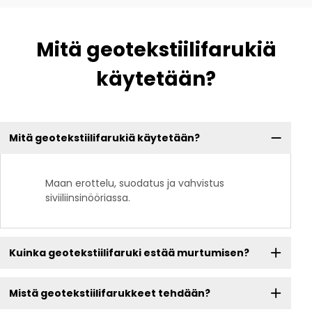
Mitä geotekstiilifarukiä
käytetään?
Mitä geotekstiilifarukiä käytetään?
Maan erottelu, suodatus ja vahvistus
siviiliinsinööriassa.
Kuinka geotekstiilifaruki estää murtumisen?
Mistä geotekstiilifarukkeet tehdään?