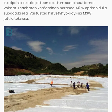
kussipohja kestää jätteen asettumisen aiheuttamat
voimat. Leachaten kerääminen paranee 40 % optimoidulla
suodatuksella. Vastustaa hiilivetyhyökkäyksiä MSW-
jättilaitoksissa.