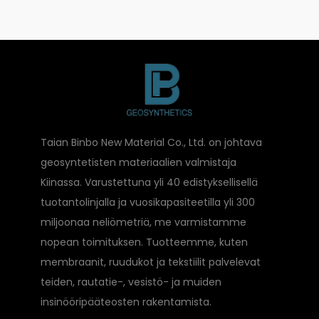
Taian Binbo New Material Co., Ltd. on johtava
geosyntetisten materiaalien valmistaja
Kiinassa. Varustettuna yli 40 edistyksellisellä
tuotantolinjalla ja vuosikapasiteetilla yli 300
miljoonaa neliömetriä, me varmistamme
nopean toimituksen. Tuotteemme, kuten
membraanit, ruudukot ja tekstiilit palvelevat
teiden, rautatie-, vesistö- ja muiden
insinööripääteosten rakentamista.