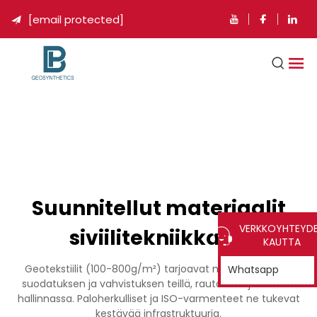
[email protected]

Suunnitellut materiaalit
VERKKOYHTEYD
siviilitekniikkaan
KAUTTA
Geotekstiilit (100-800g/m²) tarjoavat maan erottelun,
Whatsapp
suodatuksen ja vahvistuksen teillä, rautateillä ja erosion
hallinnassa. Paloherkulliset ja ISO-varmenteet ne tukevat
kestävää infrastruktuuria.