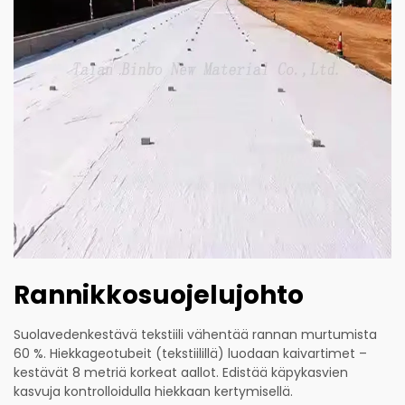
Rannikkosuojelujohto
Suolavedenkestävä tekstiili vähentää rannan murtumista
60 %. Hiekkageotubeit (tekstiilillä) luodaan kaivartimet –
kestävät 8 metriä korkeat aallot. Edistää käpykasvien
kasvuja kontrolloidulla hiekkaan kertymisellä.