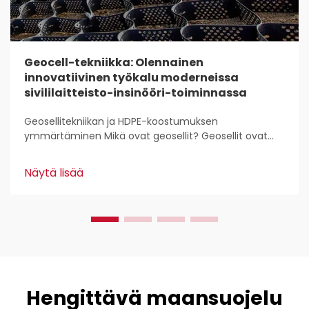
Geocell-tekniikka: Olennainen
innovatiivinen työkalu moderneissa
sivililaitteisto-insinööri-toiminnassa
Geosellitekniikan ja HDPE-koostumuksen
ymmärtäminen Mikä ovat geosellit? Geosellit ovat
kevyitä, 3D-rakenteita, joita käytetään laajasti maan
stabilointiin ja vahvistamiseen rakennustyössä.
Näytä lisää
Kansalaisinsinöörit pitävät niistä, koska ne...
Hengittävä maansuojelu