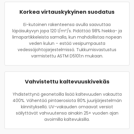
Korkea virtauskykyinen suodatus
Ei-kutoinen rakenteensa avulla saavuttaa
läpäisukyvyn jopa 120 l/m²/s. Pidättää 98% hiekka- ja
limapartikkeleista samalla, kun mahdollistaa nopean
veden kulun – estää vesipumpausta
vedessäjohtojarjestelmissä. Tukkumisvastustus
varmistettu ASTM D5101:n mukaan.
Vahvistettu kaltevuuskivekäs
Yhdistettynä geonetoilla lisää kaltevuuden vakautta
400%. Vähentää pintaerosiota 80% juurijärjestelmän
kiinnityksellä. UV-vakauden omaavat versiot
säilyttävät vahvuutensa ainakin 25+ vuoden ajan
avoimilla kaltevuksilla.