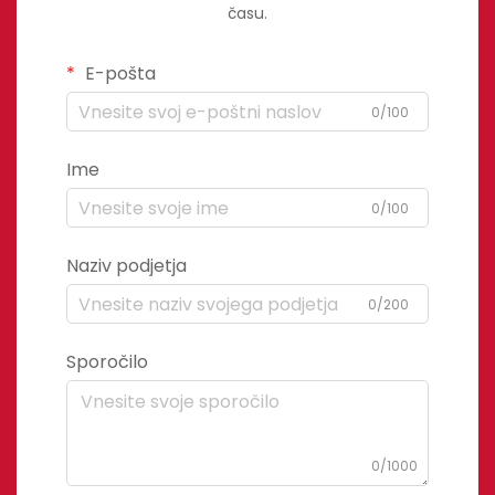
času.
E-pošta
0/100
Ime
0/100
Naziv podjetja
0/200
Sporočilo
0/1000