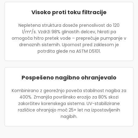
Visoko proti toku filtracije
Nepletena struktura doseže prenoslivost do 120
l/m²/s. Vzdrži 98% glinastih delcev, hkrati pa
omogoča hitro pretek vode – preprečuje pumpanje v
drenaznih sistemih. Upornost pred zaklesom je
potrdita glede na ASTM D5101.
Pospešeno nagibno ohranjevalo
Kombinirano z georežnjo poveča stabilnost nagiba za
400%. Zmanjša površinsko erozijo za 80% skozi
zakorčitev korenskega sistema. UV-stabilizirane
različice ohranjajo moč 25+ let na izpostavljenih
nagibih.