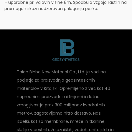
– uporabne pri valovih višine 8m. Spodbuja vzgojo rastlin na
premogah skozi nadzorovan prilaganja peska.
Taian Binbo New Material Co., Ltd. je vodilna
podjetja za proizvodnjo geosintezičnih
materialov v Kitajski. Opremljeno z več kot 40
naprednimi proizvodnimi linijami in letno
zmogljivostjo prek 300 milijonov kvadratnih
metrov, zagotavljamo hitro dostavo. Naši
izdelki, kot so membrane, mreže in tkanine,
služijo v cestnih, železniških, vodohraniteljskih in