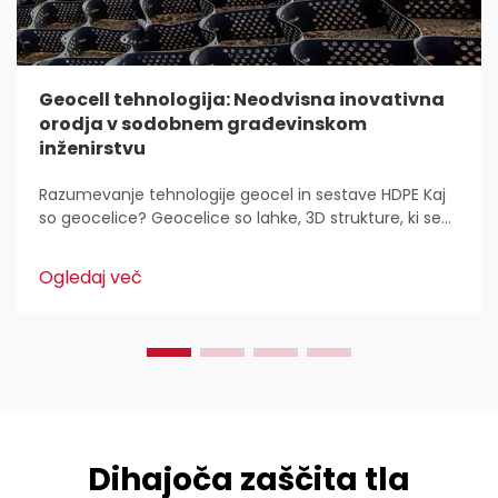
Geocell tehnologija: Neodvisna inovativna
orodja v sodobnem građevinskom
inženirstvu
Razumevanje tehnologije geocel in sestave HDPE Kaj
so geocelice? Geocelice so lahke, 3D strukture, ki se
uporabljajo povsod za stabilizacijo in utrditev tal v
gradbeništvu. Inženirji civilne zaščite jih imajo radi,
Ogledaj več
ker...
Dihajoča zaščita tla