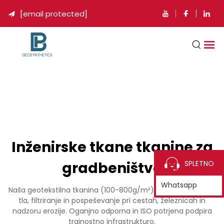
[email protected]

Inženirske tkane tkanine za
gradbeništvo
SPLETNO
Whatsapp
Naša geotekstilna tkanina (100-800g/m²) ponuja ločevanje
tla, filtriranje in pospeševanje pri cestah, železnicah in
nadzoru erozije. Oganjno odporna in ISO potrjena podpira
trajnostno infrastrukturo.