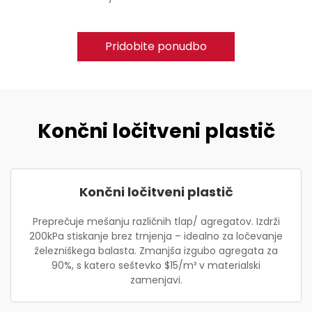
Pridobite ponudbo
Končni ločitveni plastič
Končni ločitveni plastič
Preprečuje mešanju različnih tlap/ agregatov. Izdrži
200kPa stiskanje brez trnjenja – idealno za ločevanje
železniškega balasta. Zmanjša izgubo agregata za
90%, s katero seštevko $15/m³ v materialski
zamenjavi.