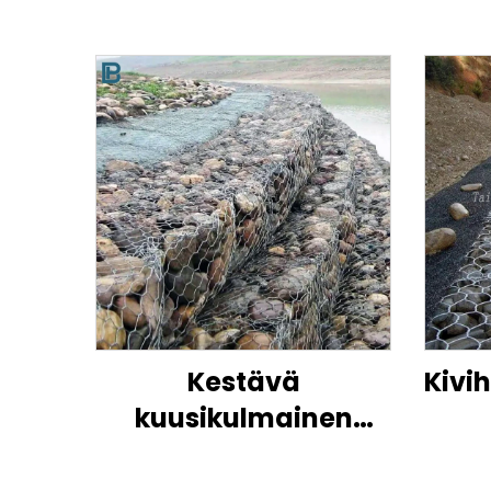
Kestävä
Kivi
kuusikulmainen
gabion-
lankaverkkokori
gabi