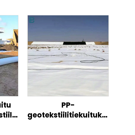
itu
PP-
iili
geotekstiilitiekuitukangas
T
geotekstiilikankaan
hyt
hinta