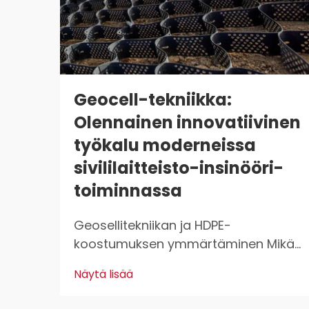
Geocell-tekniikka:
Olennainen innovatiivinen
työkalu moderneissa
sivililaitteisto-insinööri-
toiminnassa
Geosellitekniikan ja HDPE-
koostumuksen ymmärtäminen Mikä
ovat geosellit? Geosellit ovat
Näytä lisää
kevyitä, 3D-rakenteita, joita
käytetään laajasti maan stabilointiin