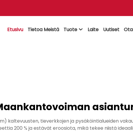
Etusivu
Tietoa Meistä
Tuote
Laite
Uutiset
Ota

aankantovoiman asiantun
altevuusten, tieverkkojen ja pysäköintialueiden vakaut
tia 200 % ja estävät eroosiota, mikä tekee niistä ideaalisi