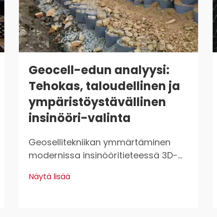
Geocell-edun analyysi:
Tehokas, taloudellinen ja
ympäristöystävällinen
insinööri-valinta
Geosellitekniikan ymmärtäminen
modernissa insinööritieteessä 3D-
solurakenteisten järjestelmien tiede
Näytä lisää
Geosellitekniikka edustaa
merkittävää läpimurtoa insinööreille,
jotka työskentelevät maan