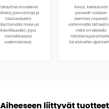
Vakauttaa kovailevia
Kevyt, keilautuvat
alteita, joenrantoja ja
paneelit voidaan
talutusalueita
asentaa nopeasti
äilyttämällä maan ja
vähimmällä laitteistol
kasvillisuuden, jopa
mikä on ideaalia
voimakkaassa
hätätiereparointeih
sademäärissä.
tai etäreihin sijainteih
Aiheeseen liittyvät tuotteet