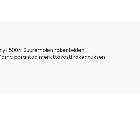
itu
tievahvisteiseen
t
maatalousrakentamiseen
n yli 500N. Suurempien rakenteiden
. Tämä parantaa merkittävästi rakennuksen