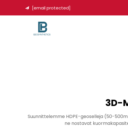
[email protected]

3D-M
Suunnittelemme HDPE-geoselleja (50-500mm) k
ne nostavat kuormakapasiteet