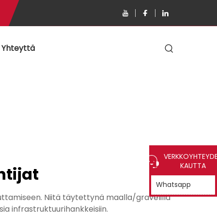
 Yhteyttä
VERKKOYHTEYD
KAUTTA
tijat
Whatsapp
tamiseen. Niitä täytettynä maalla/gravelilla
a infrastruktuurihankkeisiin.