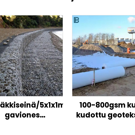
häkkiseinä/5x1x1m
100-800gsm ku
gaviones
kudottu geotekst
hinta/sinkitty
hinta PP PE
onilaatikon koko
Geotekstiili ly