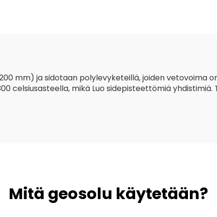
kuitu pitkä ku
Geotekstiili
00 mm) ja sidotaan polylevyketeillä, joiden vetovoima o
0 celsiusasteella, mikä Luo sidepisteettömiä yhdistimiä
Mitä geosolu käytetään?