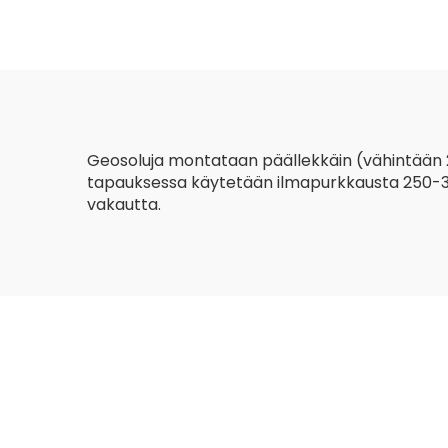
kudottu
kierreverkkogabion-
laatikko tukiseinien
eroosion torjuntaan
Geosoluja montataan päällekkäin (vähintään 2
tapauksessa käytetään ilmapurkkausta 250-30
vakautta.