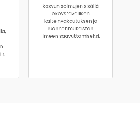
kasvun solmujen sisällä
ekoystävällisen
kalteinvakautuksen ja
luonnonmukaisten
la,
ilmeen saavuttamiseksi.
in
in.