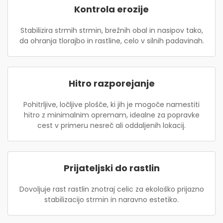
Kontrola erozije
Stabilizira strmih strmin, brežnih obal in nasipov tako,
da ohranja tlorajbo in rastline, celo v silnih padavinah.
Hitro razporejanje
Pohitrljive, ločljive plošče, ki jih je mogoče namestiti
hitro z minimalnim opremam, idealne za popravke
cest v primeru nesreč ali oddaljenih lokacij.
Prijateljski do rastlin
Dovoljuje rast rastlin znotraj celic za ekološko prijazno
stabilizacijo strmin in naravno estetiko.