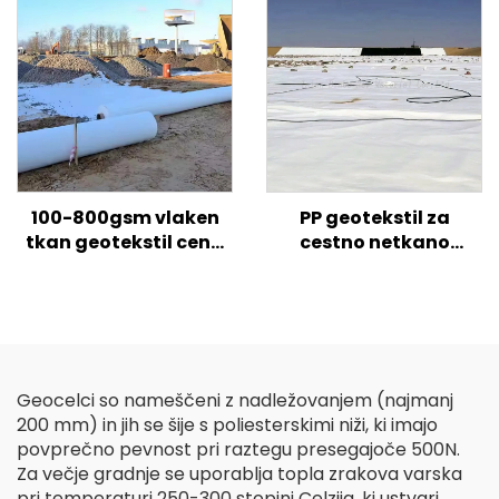
mrežasta gabionska
škatla za podporne
stene, nadzor erozije
100-800gsm vlaken
PP geotekstil za
tkan geotekstil cena
cestno netkano
PP PET Geotekstil
geotekstilno tkanino
kratka vlakna
cena za cestno
Geotekstil z dolgimi
ojačano kmetijsko
vlakni
gradnjo
Geocelci so nameščeni z nadležovanjem (najmanj
200 mm) in jih se šije s poliesterskimi niži, ki imajo
povprečno pevnost pri raztegu presegajoče 500N.
Za večje gradnje se uporablja topla zrakova varska
pri temperaturi 250-300 stopinj Celzija, ki ustvari