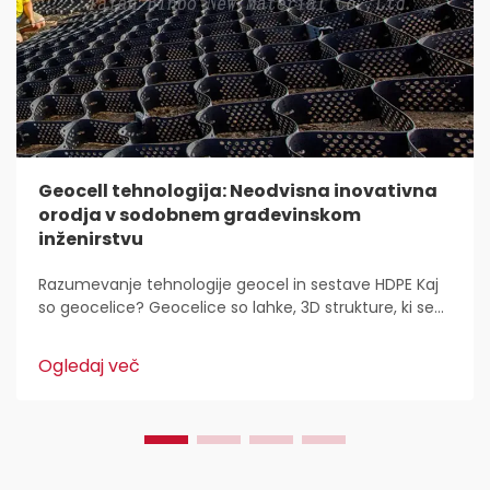
Geocell tehnologija: Neodvisna inovativna
orodja v sodobnem građevinskom
inženirstvu
Razumevanje tehnologije geocel in sestave HDPE Kaj
so geocelice? Geocelice so lahke, 3D strukture, ki se
uporabljajo povsod za stabilizacijo in utrditev tal v
gradbeništvu. Inženirji civilne zaščite jih imajo radi,
Ogledaj več
ker...