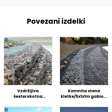
Povezani izdelki
Vzdržljiva
Kamnita stena
šesterokotna
kletke/5x1x1m gabioni
gabionska žičnata
cena/galvanizirana
košara, tkana zvita
gabionska škatla vel