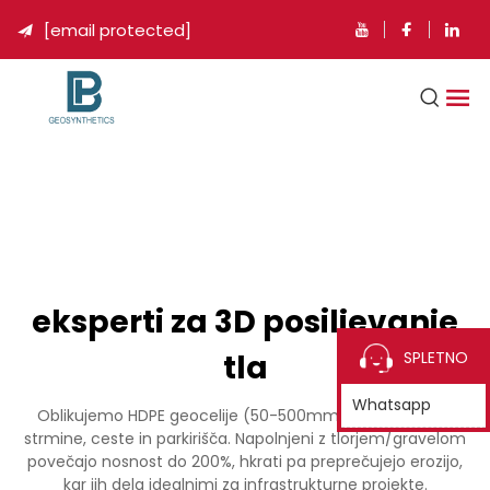
[email protected]

eksperti za 3D posiljevanje
tla
SPLETNO
Whatsapp
Oblikujemo HDPE geocelije (50-500mm), ki stabilizirajo
strmine, ceste in parkirišča. Napolnjeni z tlorjem/gravelom
povečajo nosnost do 200%, hkrati pa preprečujejo erozijo,
kar jih dela idealnimi za infrastrukturne projekte.