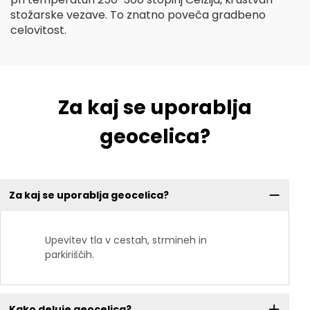
stožarske vezave. To znatno poveča gradbeno
celovitost.
Za kaj se uporablja
geocelica?
Za kaj se uporablja geocelica?
Upevitev tla v cestah, strmineh in
parkiriščih.
Kako deluje geocelica?