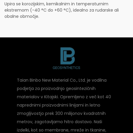
Upira se korozijskim, kemikalnim in temperaturnim
ekstremom (-40 °C do +60 °C), idealno za rudarske ali
obalne območje.
Taian Binbo New Material Co., Ltd. je vodilna
podjetja za proizvodnjo geosintezičnih
materialov v Kitajski. Opremljeno z več kot 40
naprednimi proizvodnimi linijami in letno
zmogljivostjo prek 300 milijonov kvadratnih
metrov, zagotavljamo hitro dostavo. Naši
izdelki, kot so membrane, mreže in tkanine,