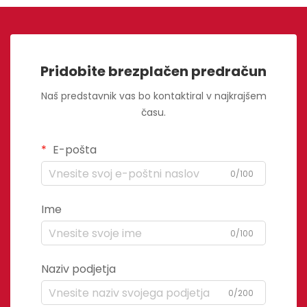
Pridobite brezplačen predračun
Naš predstavnik vas bo kontaktiral v najkrajšem
času.
E-pošta
0/100
Ime
0/100
Naziv podjetja
0/200