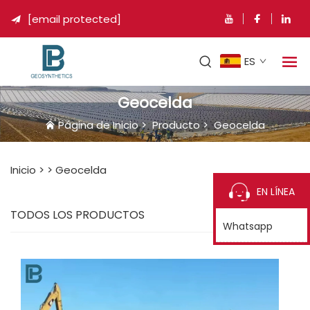
[email protected]

ES
Geocelda
Página de Inicio
>
Producto
>
Geocelda
Inicio >
>
Geocelda
EN LÍNEA
TODOS LOS PRODUCTOS
Whatsapp