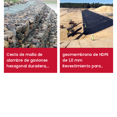
Cesta de malla de
geomembrana de HDPE
alambre de gaviones
de 1,0 mm
hexagonal duradera,
Revestimiento para
caja de gaviones de
estanque de granjas de
malla trenzada tejida
camarones y peces de
para control de erosión
0,75 mm Revestimiento
de muros de
para estanque de HDPE
contención
de 0,5 mm
Revestimiento para
vertedero de lagos
artificiales