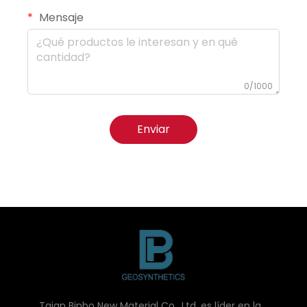
Mensaje
0/1000
Enviar
Taian Binbo New Material Co., Ltd. es líder en la