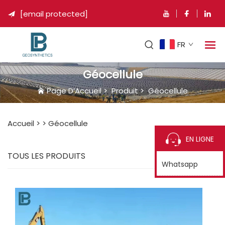
[email protected]

FR
Géocellule
Page D’Accueil
>
Produit
>
Géocellule
Accueil >
>
Géocellule
EN LIGNE
TOUS LES PRODUITS
Whatsapp