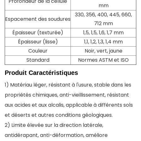
Profondeur de la cellule
mm
330, 356, 400, 445, 660,
Espacement des soudures
712 mm
Épaisseur (texturée)
1,5, 1,5, 1,6, 1,7 mm
Épaisseur (lisse)
1,1, 1,2, 1,3, 1,4 mm
Couleur
Noir, vert, jaune
Standard
Normes ASTM et ISO
Produit
Caractéristiques
1) Matériau léger, résistant à l'usure, stable dans les
propriétés chimiques, anti-vieillissement, résistant
aux acides et aux alcalis, applicable à différents sols
et déserts et autres conditions géologiques.
2) Limite élevée sur la direction latérale,
antidérapant, anti-déformation, améliore