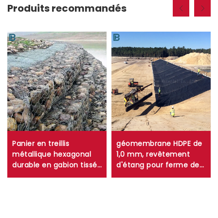
Produits recommandés
Panier en treillis
géomembrane HDPE de
métallique hexagonal
1,0 mm, revêtement
durable en gabion tissé
d'étang pour ferme de
en maille torsadée pour
crevettes de 0,75 mm
murs de soutènement
et 0,5 mm, revêtement
et contrôle de l'érosion
d'étang en HDPE pour
lacs artificiels de 1,5