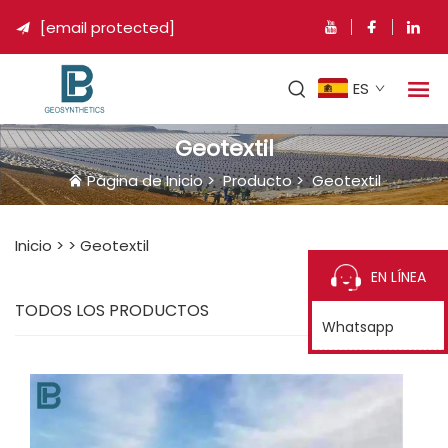
[email protected]

ES
Geotextil
Página de Inicio
>
Producto
>
Geotextil
Inicio >
>
Geotextil
EN LÍNEA
TODOS LOS PRODUCTOS
Whatsapp