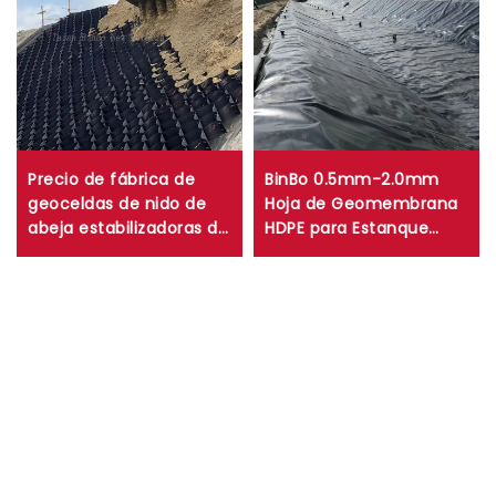
Precio de fábrica de
BinBo 0.5mm-2.0mm
geoceldas de nido de
Hoja de Geomembrana
abeja estabilizadoras de
HDPE para Estanque
grava, geoceldas de
Agrícola Embalse Presa
carretera de HDPE para
Acuicultura Minera
protección de
Fabricada con PVC LDPE
pendientes, caminos de
EVA LLDPE
acceso