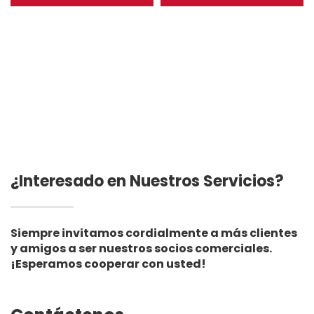
grava, geoceldas de
Agrícola Embalse Presa
carretera de HDPE para
Acuicultura Minera
protección de
Fabricada con PVC LDPE
pendientes, caminos de
EVA LLDPE
acceso
¿Interesado en Nuestros Servicios?
Siempre invitamos cordialmente a más clientes
y amigos a ser nuestros socios comerciales.
¡Esperamos cooperar con usted!