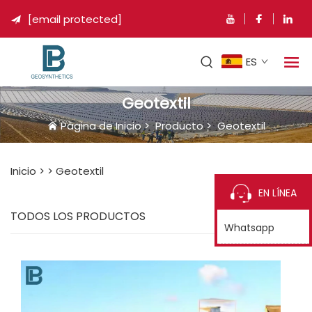
[email protected]

ES
Geotextil
Página de Inicio
>
Producto
>
Geotextil
Inicio >
>
Geotextil
EN LÍNEA
TODOS LOS PRODUCTOS
Whatsapp