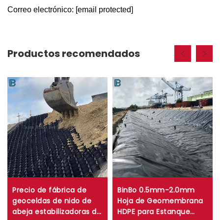
Correo electrónico:
[email protected]
Productos recomendados
Precio de fábrica de
BinBo 0.5mm-2.0mm
geoceldas de nido de
Hoja de Geomembrana
abeja estabilizadoras de
HDPE para Estanque