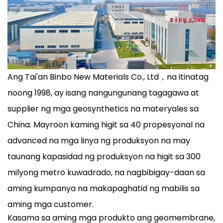
Ang Tai'an Binbo New Materials Co., Ltd，na itinatag
noong 1998, ay isang nangungunang tagagawa at
supplier ng mga geosynthetics na materyales sa
China. Mayroon kaming higit sa 40 propesyonal na
advanced na mga linya ng produksyon na may
taunang kapasidad ng produksyon na higit sa 300
milyong metro kuwadrado, na nagbibigay-daan sa
aming kumpanya na makapaghatid ng mabilis sa
aming mga customer.
Kasama sa aming mga produkto ang geomembrane,