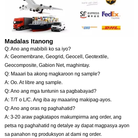
Madalas Itanong
Q: Ano ang mabibili ko sa iyo?
A: Geomembrane, Geogrid, Geocell, Geotextile,
Geocomposite, Gabion Net, maghintay.
Q: Maaari ba akong magkaroon ng sample?
A: Oo. At libre ang sample.
Q: Ano ang mga tuntunin sa pagbabayad?
A: T/T o L/C. Ang iba ay maaaring makipag-ayos.
Q: Ano ang oras ng paghahatid?
A: 3-20 araw pagkatapos makumpirma ang order, ang
petsa ng paghahatid ng detalye ay dapat magpasya ayon
sa panahon ng produksyon at dami ng order.