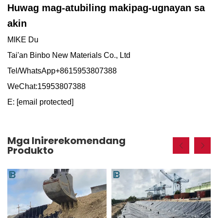
Huwag mag-atubiling makipag-ugnayan sa
akin
MIKE Du
Tai'an Binbo New Materials Co., Ltd
Tel/WhatsApp+8615953807388
WeChat:15953807388
E:
[email protected]
Mga Inirerekomendang
Produkto