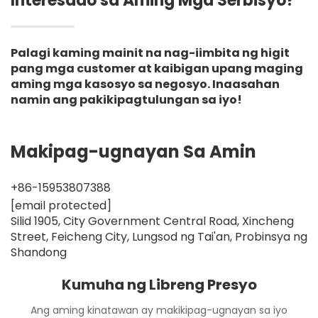
Interesado sa Aming Mga Serbisyo?
Palagi kaming mainit na nag-iimbita ng higit
pang mga customer at kaibigan upang maging
aming mga kasosyo sa negosyo. Inaasahan
namin ang pakikipagtulungan sa iyo!
Makipag-ugnayan Sa Amin
+86-15953807388
[email protected]
Silid 1905, City Government Central Road, Xincheng
Street, Feicheng City, Lungsod ng Tai'an, Probinsya ng
Shandong
Kumuha ng Libreng Presyo
Ang aming kinatawan ay makikipag-ugnayan sa iyo