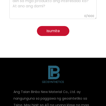
0/1000
Isumite
Ang Taian Binbo New Material Co., Ltd. ay
nangunguna sa paggawa ng geosintetiko sa
Tsina. May higit sa 40 na unang klase ng mga