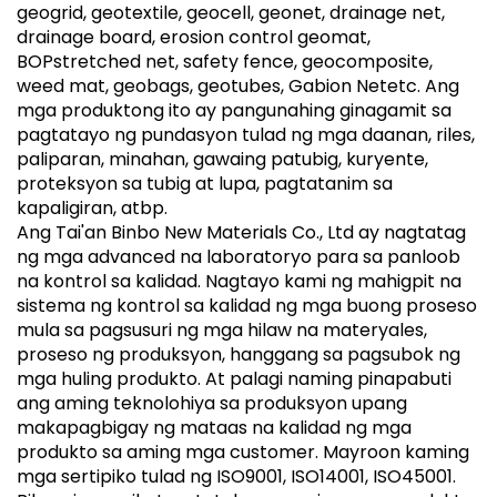
geogrid, geotextile, geocell, geonet, drainage net,
drainage board, erosion control geomat,
BOPstretched net, safety fence, geocomposite,
weed mat, geobags, geotubes, Gabion Netetc. Ang
mga produktong ito ay pangunahing ginagamit sa
pagtatayo ng pundasyon tulad ng mga daanan, riles,
paliparan, minahan, gawaing patubig, kuryente,
proteksyon sa tubig at lupa, pagtatanim sa
kapaligiran, atbp.
Ang Tai'an Binbo New Materials Co., Ltd ay nagtatag
ng mga advanced na laboratoryo para sa panloob
na kontrol sa kalidad. Nagtayo kami ng mahigpit na
sistema ng kontrol sa kalidad ng mga buong proseso
mula sa pagsusuri ng mga hilaw na materyales,
proseso ng produksyon, hanggang sa pagsubok ng
mga huling produkto. At palagi naming pinapabuti
ang aming teknolohiya sa produksyon upang
makapagbigay ng mataas na kalidad ng mga
produkto sa aming mga customer. Mayroon kaming
mga sertipiko tulad ng ISO9001, ISO14001, ISO45001.