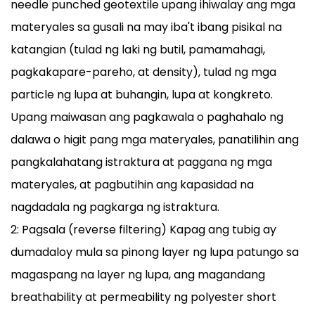
needle punched geotextile upang ihiwalay ang mga
materyales sa gusali na may iba't ibang pisikal na
katangian (tulad ng laki ng butil, pamamahagi,
pagkakapare-pareho, at density), tulad ng mga
particle ng lupa at buhangin, lupa at kongkreto.
Upang maiwasan ang pagkawala o paghahalo ng
dalawa o higit pang mga materyales, panatilihin ang
pangkalahatang istraktura at paggana ng mga
materyales, at pagbutihin ang kapasidad na
nagdadala ng pagkarga ng istraktura.
2: Pagsala (reverse filtering) Kapag ang tubig ay
dumadaloy mula sa pinong layer ng lupa patungo sa
magaspang na layer ng lupa, ang magandang
breathability at permeability ng polyester short