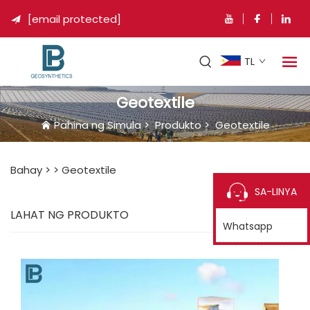
[email protected]

TL
Geotextile
Pahina ng Simula
>
Produkto
>
Geotextile
Bahay >
>
Geotextile
SA-LINYA
LAHAT NG PRODUKTO
Whatsapp