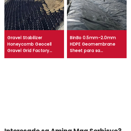
Gravel Stabilizer
BinBo 0.5mm-2.0mm
Honeycomb Geocell
HDPE Geomembrane
Gravel Grid Factory
Sheet para sa
Presyo HDPE Road
Agricultural Pond
Geocell Para sa Slope
Reservoir Dam Fish Farm
Protection Driveway
Mine Liner Gawa sa PVC
LDPE EVA LLDPE