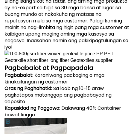
Bilang isang sikat na tatak, ang aming mga produkto
ay na-export sa higit sa 30 mga bansa at lugar sa
buong mundo at nakakuha ng mataas na
reputasyon mula sa mga customer. Palagi kaming
mainit na nag-iimbita ng higit pang mga customer at
kaibigan upang maging aming mga kasosyo sa
negosyo. Inaasahan namin ang pakikipagtulungan sa
iyo!
Pagbabalot at Pagpapadala
Pagbabalot:
Karaniwang packaging o mga
kinakailangan ng customer
Oras ng Paghahatid:
Sa loob ng 10-15 araw
pagkatapos matanggap ang pagbabayad ng
deposito
Kapasidad ng Paggawa:
Dalawang 40ft Container
bawat linggo