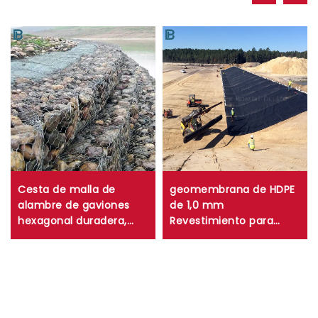
Cesta de malla de
geomembrana de HDPE
alambre de gaviones
de 1,0 mm
hexagonal duradera,
Revestimiento para
caja de gaviones de
estanque de granjas de
malla trenzada tejida
camarones y peces de
para control de erosión
0,75 mm Revestimiento
de muros de
para estanque de HDPE
contención
de 0,5 mm
Revestimiento para