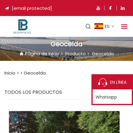
[email protected]

ES
Geocelda
Página de Inicio
>
Producto
>
Geocelda
Inicio >
>
Geocelda
EN LÍNEA
TODOS LOS PRODUCTOS
Whatsapp