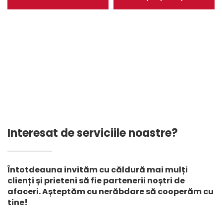
gabioane cu plasă
iaz de fermă de creveți
răsucită pentru
de pește 1,5 mm Lacuri
controlul eroziunii
artificiale Căptușeală
pereților de sprijin
pentru iaz HDPE
căptușeală pentru
depozitul de gunoi
Interesat de serviciile noastre?
Întotdeauna invităm cu căldură mai mulți
clienți și prieteni să fie partenerii noștri de
afaceri. Așteptăm cu nerăbdare să cooperăm cu
tine!