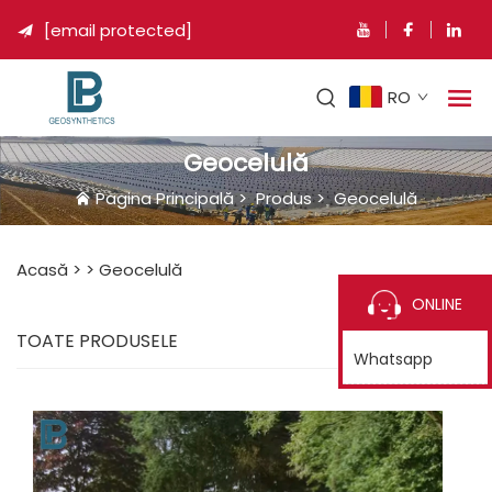
[email protected]

RO
Geocelulă
Pagina Principală
>
Produs
>
Geocelulă
Acasă >
>
Geocelulă
ONLINE
TOATE PRODUSELE
Whatsapp