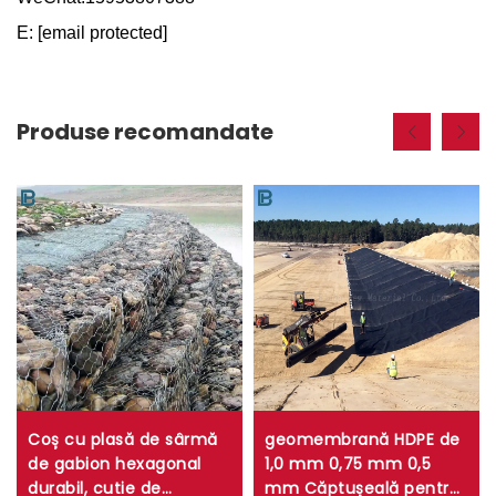
E:
[email protected]
Produse recomandate
Coș cu plasă de sârmă
geomembrană HDPE de
de gabion hexagonal
1,0 mm 0,75 mm 0,5
durabil, cutie de
mm Căptușeală pentru