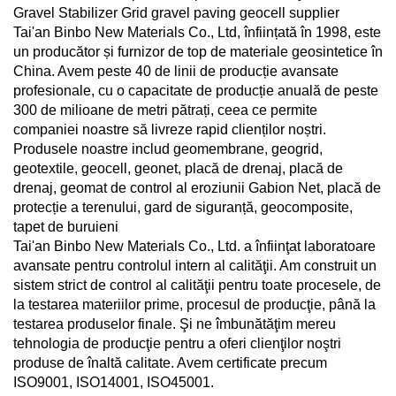
Tai'an Binbo New Materials Co., Ltd, înființată în 1998, este
un producător și furnizor de top de materiale geosintetice în
China. Avem peste 40 de linii de producție avansate
profesionale, cu o capacitate de producție anuală de peste
300 de milioane de metri pătrați, ceea ce permite
companiei noastre să livreze rapid clienților noștri.
Produsele noastre includ geomembrane, geogrid,
geotextile, geocell, geonet, placă de drenaj, placă de
drenaj, geomat de control al eroziunii Gabion Net, placă de
protecție a terenului, gard de siguranță, geocomposite,
tapet de buruieni
Tai'an Binbo New Materials Co., Ltd. a înfiinţat laboratoare
avansate pentru controlul intern al calităţii. Am construit un
sistem strict de control al calităţii pentru toate procesele, de
la testarea materiilor prime, procesul de producţie, până la
testarea produselor finale. Şi ne îmbunătăţim mereu
tehnologia de producţie pentru a oferi clienţilor noştri
produse de înaltă calitate. Avem certificate precum
ISO9001, ISO14001, ISO45001.