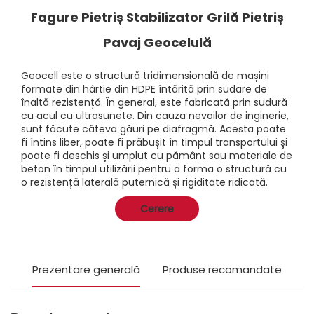
Fagure Pietriș Stabilizator Grilă Pietriș
Pavaj Geocelulă
Geocell este o structură tridimensională de mașini
formate din hârtie din HDPE întărită prin sudare de
înaltă rezistență. În general, este fabricată prin sudură
cu acul cu ultrasunete. Din cauza nevoilor de inginerie,
sunt făcute câteva găuri pe diafragmă. Acesta poate
fi întins liber, poate fi prăbușit în timpul transportului și
poate fi deschis și umplut cu pământ sau materiale de
beton în timpul utilizării pentru a forma o structură cu
o rezistență laterală puternică și rigiditate ridicată.
Cerere
Prezentare generală
Produse recomandate