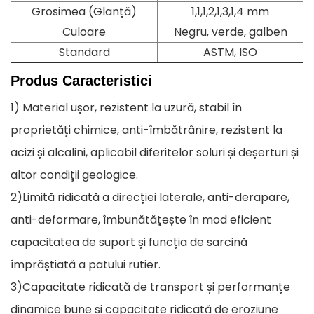
Grosimea (Glanță)
1,1,1,2,1,3,1,4 mm
Culoare
Negru, verde, galben
Standard
ASTM, ISO
Produs
Caracteristici
1) Material ușor, rezistent la uzură, stabil în
proprietăți chimice, anti-îmbătrânire, rezistent la
acizi și alcalini, aplicabil diferitelor soluri și deșerturi și
altor condiții geologice.
2)Limită ridicată a direcției laterale, anti-derapare,
anti-deformare, îmbunătățește în mod eficient
capacitatea de suport și funcția de sarcină
împrăștiată a patului rutier.
3)Capacitate ridicată de transport și performanțe
dinamice bune și capacitate ridicată de eroziune