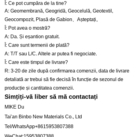
Î: Ce pot cumpăra de la tine?
A: Geomembrană, Geogridă, Geocelulă, Geotextil,
Geocompozit, Plasă de Gabion、Așteptați。
Î: Pot avea o mostră?
A: Da. Și eșantion gratuit.
Î: Care sunt termenii de plată?
A: T/T sau L/C. Altele ar putea fi negociate.
Î: Care este timpul de livrare?
R: 3-20 de zile după confirmarea comenzii, data de livrare
detaliată ar trebui să fie decisă în funcție de sezonul de
producție și cantitatea comenzii.
Simțiți-vă liber să mă contactați
MIKE Du
Tai'an Binbo New Materials Co., Ltd
Tel/WhatsApp+8615953807388
WeChat:15953807388