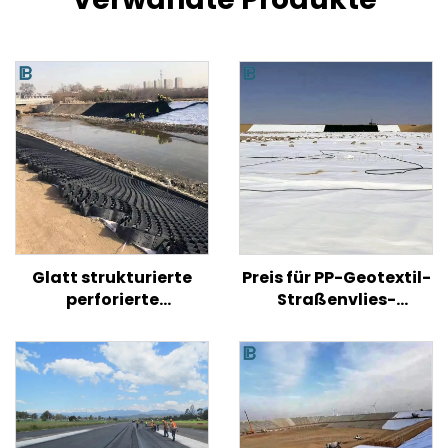
Glatt strukturierte
Preis für PP-Geotextil-
perforierte
Straßenvlies-
Kunststoff-HDPE-
Geotextilgewebe für
Geozelle zur
den
Bodenverstärkung für
straßenverstärkten
Straßen/Hügel/Hänge
Agrarbau