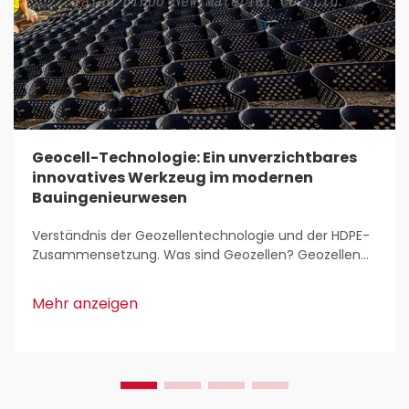
Geocell-Technologie: Ein unverzichtbares
innovatives Werkzeug im modernen
Bauingenieurwesen
Verständnis der Geozellentechnologie und der HDPE-
Zusammensetzung. Was sind Geozellen? Geozellen
sind leichte, dreidimensionale Strukturen, die überall
im Bauwesen zur Stabilisierung und Verstärkung von
Mehr anzeigen
Böden eingesetzt werden. Bauingenieure schätzen
sie, weil sie...