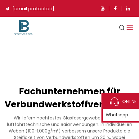
[email protected]

Fachunternehmen für
Verbundwerkstoffverstärku
ONLINE
Whatsapp
Wir liefern hochfestes Glasfasergewebe für marine,
luftfahrttechnische und Baianwendungen. In individuellen
Weben (100-1.000g/m²) verbessern unsere Produkte die
Steifigkeit von Verbundwerkstoffen um 30 %, wobei