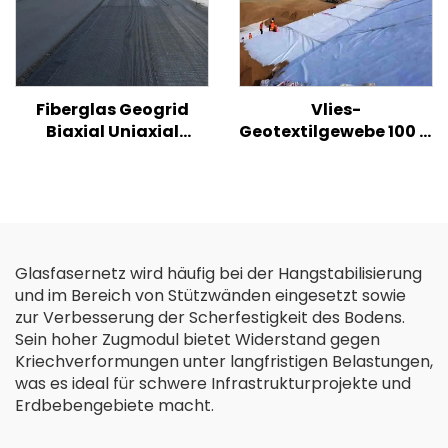
Fiberglas Geogrid
Vlies-
Biaxial Uniaxial
Geotextilgewebe 100 %
Glasfaser Geogrid für
PP Polypropylen
Asphalt Straße Hohe
Vliesstoff Geotextilien
Festigkeit Biaxial /
PP Langfaser-
Fiberglas Kunststoff
Geotextil
Geogrid
Glasfasernetz wird häufig bei der Hangstabilisierung
und im Bereich von Stützwänden eingesetzt sowie
zur Verbesserung der Scherfestigkeit des Bodens.
Sein hoher Zugmodul bietet Widerstand gegen
Kriechverformungen unter langfristigen Belastungen,
was es ideal für schwere Infrastrukturprojekte und
Erdbebengebiete macht.