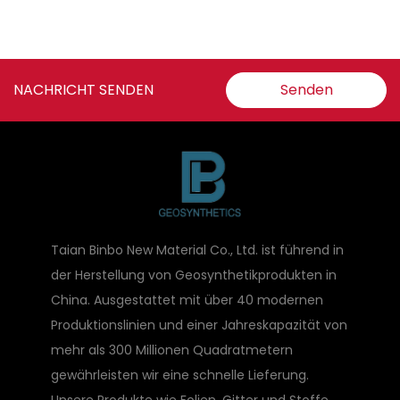
NACHRICHT SENDEN
Senden
Taian Binbo New Material Co., Ltd. ist führend in
der Herstellung von Geosynthetikprodukten in
China. Ausgestattet mit über 40 modernen
Produktionslinien und einer Jahreskapazität von
mehr als 300 Millionen Quadratmetern
gewährleisten wir eine schnelle Lieferung.