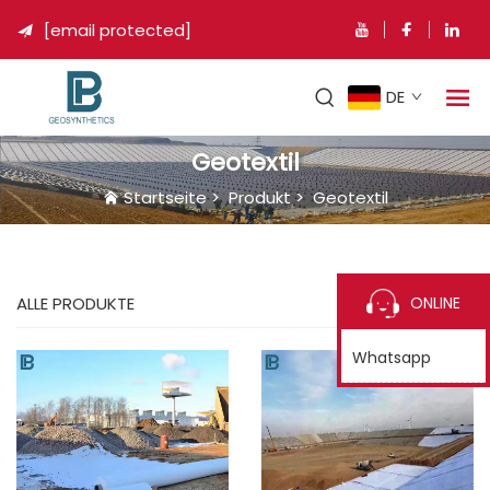
[email protected]

DE
Geotextil
Startseite
>
Produkt
>
Geotextil
ONLINE
ALLE PRODUKTE
Whatsapp