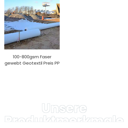
Agrarbau
100-800gsm Faser
gewebt Geotextil Preis PP
PET Geotextil kurze Faser
lange Faser Geotextilien
Unsere
Produktmerkmale