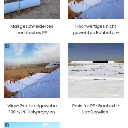
Maßgeschneidertes
Hochwertiges nicht
hochfestes PP
gewebtes Baubeton-
Polypropylen gewebtes
dichtendes Geotextil aus
Geotextil-
langem
Membranmaterial
Polyesterfaserstoff
Gewebtes Geotextil für
die
Autobahnbaugeschäfte
Vlies-Geotextilgewebe
Preis für PP-Geotextil-
100 % PP Polypropylen
Straßenvlies-
Vliesstoff Geotextilien PP
Geotextilgewebe für den
Langfaser-Geotextil
straßenverstärkten