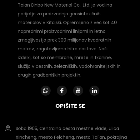
Taian Binbo New Material Co., Ltd. je vodilna
podjetja za proizvodnjo geosintezičnih
materialov v Kitajski. Opremljeno z več kot 40
naprednimi proizvodnimi linijami in letno
zmogljivostjo prek 300 milijonov kvadratnih
metrov, zagotavljamo hitro dostavo. Naši
izdelki, kot so membrane, mreže in tkanine,
služijo v cestnih, železniških, vodohraniteljskih in
drugih gradbeniških projektih.
OPIŠITE SE
Soba 1905, Centralna cesta mestne vlade, ulica
Xincheng, mesto Feicheng, mesto Tai'an, pokrajina