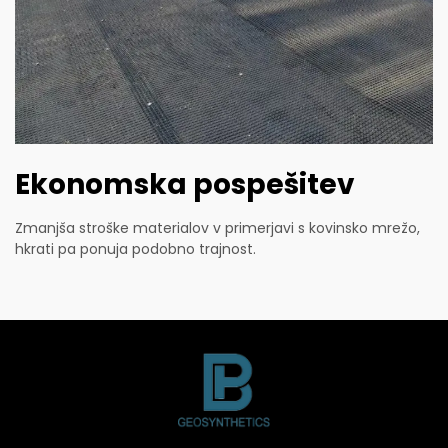
Ekonomska pospešitev
Zmanjša stroške materialov v primerjavi s kovinsko mrežo,
hkrati pa ponuja podobno trajnost.