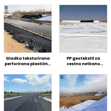
Gladka teksturirana
PP geotekstil za
perforirana plastična
cestno netkano
geocelica HDPE za
geotekstilno tkanino
ojačitev tal na
cena za cestno
cestah/hribih/pobočjih
ojačano kmetijsko
gradnjo