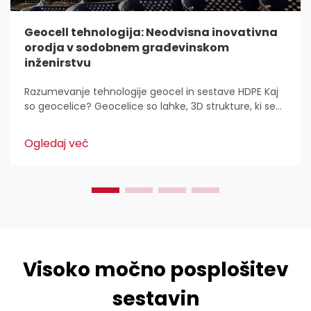
Geocell tehnologija: Neodvisna inovativna
orodja v sodobnem građevinskom
inženirstvu
Razumevanje tehnologije geocel in sestave HDPE Kaj
so geocelice? Geocelice so lahke, 3D strukture, ki se
uporabljajo povsod za stabilizacijo in utrditev tal v
gradbeništvu. Inženirji civilne zaščite jih imajo radi,
Ogledaj več
ker...
Visoko močno posplošitev
sestavin