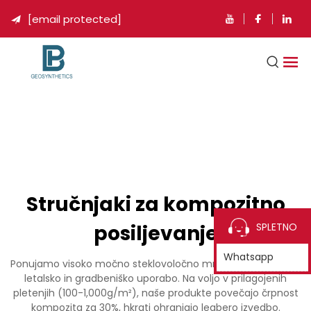
[email protected]

Stručnjaki za kompozitno
posiljevanje
SPLETNO
Whatsapp
Ponujamo visoko močno steklovoločno mrežo za pomorsko,
letalsko in gradbeniško uporabo. Na voljo v prilagojenih
pletenjih (100-1,000g/m²), naše produkte povečajo črpnost
kompozita za 30%, hkrati ohranjajo legbero izvedbo.