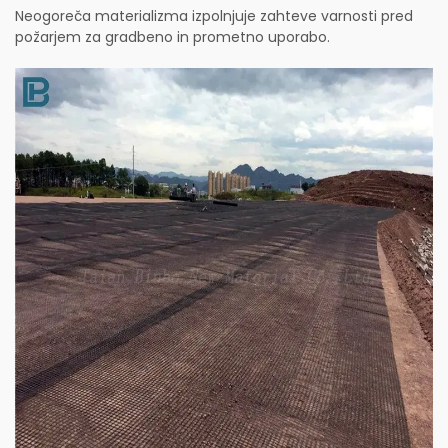
Neogoreča materializma izpolnjuje zahteve varnosti pred
požarjem za gradbeno in prometno uporabo.