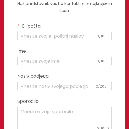
Naš predstavnik vas bo kontaktiral v najkrajšem
času.
E-pošta
0/100
Ime
0/100
Naziv podjetja
0/200
Sporočilo
0/1000