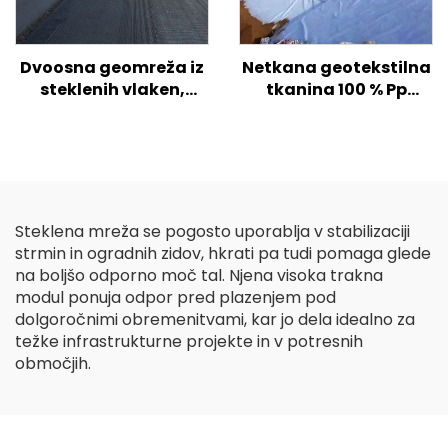
Dvoosna geomreža iz
Netkana geotekstilna
steklenih vlaken,
tkanina 100 % Pp
enoosna geomreža iz
polipropilen Netkana
steklenih vlaken za
tkanina Geotekstil PP
asfaltno cesto Visoko
Geotekstil z dolgimi
trdna
vlakni
biaksialna/plastična
geomreža iz steklenih
Steklena mreža se pogosto uporablja v stabilizaciji
vlaken
strmin in ogradnih zidov, hkrati pa tudi pomaga glede
na boljšo odporno moč tal. Njena visoka trakna
modul ponuja odpor pred plazenjem pod
dolgoročnimi obremenitvami, kar jo dela idealno za
težke infrastrukturne projekte in v potresnih
območjih.