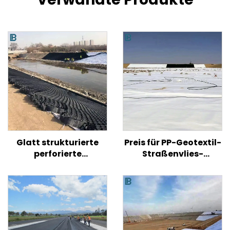
Glatt strukturierte
Preis für PP-Geotextil-
perforierte
Straßenvlies-
Kunststoff-HDPE-
Geotextilgewebe für
Geozelle zur
den
Bodenverstärkung für
straßenverstärkten
Straßen/Hügel/Hänge
Agrarbau