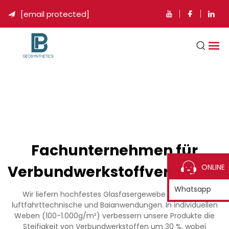
[email protected]

Fachunternehmen für
Verbundwerkstoffverstärku
ONLINE
Whatsapp
Wir liefern hochfestes Glasfasergewebe für marine,
luftfahrttechnische und Baianwendungen. In individuellen
Weben (100-1.000g/m²) verbessern unsere Produkte die
Steifigkeit von Verbundwerkstoffen um 30 %, wobei