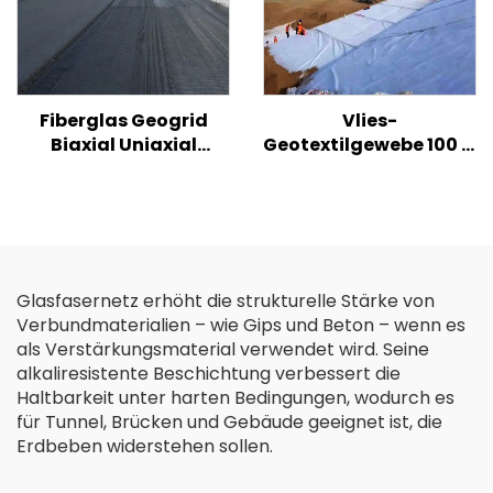
Fiberglas Geogrid
Vlies-
Biaxial Uniaxial
Geotextilgewebe 100 %
Glasfaser Geogrid für
PP Polypropylen
Asphalt Straße Hohe
Vliesstoff Geotextilien
Festigkeit Biaxial /
PP Langfaser-
Fiberglas Kunststoff
Geotextil
Geogrid
Glasfasernetz erhöht die strukturelle Stärke von
Verbundmaterialien – wie Gips und Beton – wenn es
als Verstärkungsmaterial verwendet wird. Seine
alkaliresistente Beschichtung verbessert die
Haltbarkeit unter harten Bedingungen, wodurch es
für Tunnel, Brücken und Gebäude geeignet ist, die
Erdbeben widerstehen sollen.