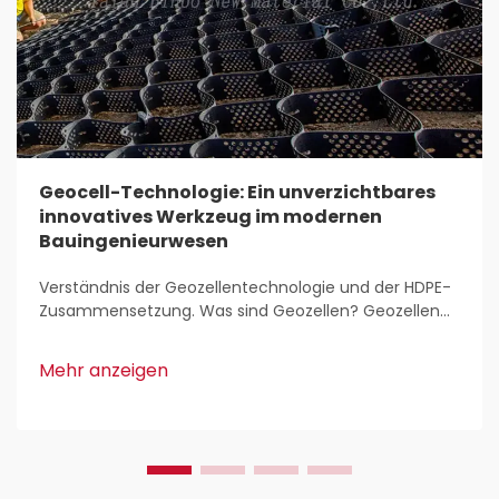
Geocell-Technologie: Ein unverzichtbares
innovatives Werkzeug im modernen
Bauingenieurwesen
Verständnis der Geozellentechnologie und der HDPE-
Zusammensetzung. Was sind Geozellen? Geozellen
sind leichte, dreidimensionale Strukturen, die überall
im Bauwesen zur Stabilisierung und Verstärkung von
Mehr anzeigen
Böden eingesetzt werden. Bauingenieure schätzen
sie, weil sie...