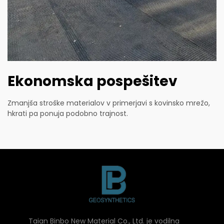
Ekonomska pospešitev
Zmanjša stroške materialov v primerjavi s kovinsko mrežo,
hkrati pa ponuja podobno trajnost.
Taian Binbo New Material Co., Ltd. je vodilna