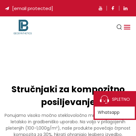
[email protected]

Stručnjaki za kompozitno
posiljevanje
SPLETNO
Whatsapp
Ponujamo visoko močno steklovoločno mrežo za pomorsko,
letalsko in gradbeniško uporabo. Na voljo v prilagojenih
pletenjih (100-1,000g/m²), naše produkte povečajo črpnost
kompozita za 30%, hkrati ohranjajo legbero izvedbo.