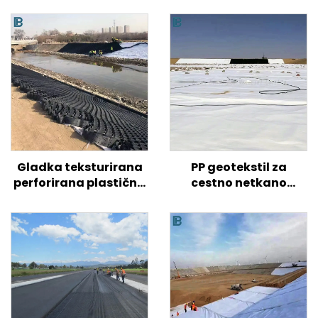
Gladka teksturirana
PP geotekstil za
perforirana plastična
cestno netkano
geocelica HDPE za
geotekstilno tkanino
ojačitev tal na
cena za cestno
cestah/hribih/pobočjih
ojačano kmetijsko
gradnjo