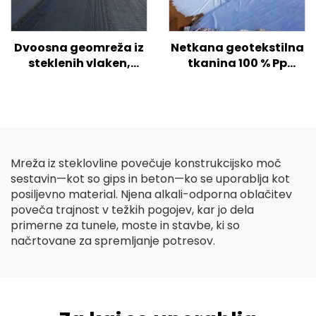
Dvoosna geomreža iz
Netkana geotekstilna
steklenih vlaken,
tkanina 100 % Pp
enoosna geomreža iz
polipropilen Netkana
steklenih vlaken za
tkanina Geotekstil PP
asfaltno cesto Visoko
Geotekstil z dolgimi
trdna
vlakni
biaksialna/plastična
geomreža iz steklenih
Mreža iz steklovline povečuje konstrukcijsko moč
vlaken
sestavin—kot so gips in beton—ko se uporablja kot
posiljevno material. Njena alkali-odporna oblačitev
poveča trajnost v težkih pogojev, kar jo dela
primerne za tunele, moste in stavbe, ki so
načrtovane za spremljanje potresov.