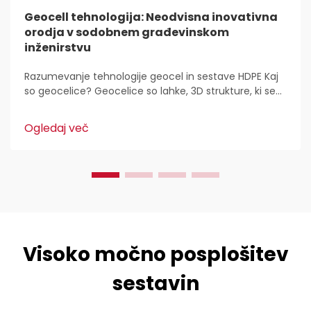
Geocell tehnologija: Neodvisna inovativna
orodja v sodobnem građevinskom
inženirstvu
Razumevanje tehnologije geocel in sestave HDPE Kaj
so geocelice? Geocelice so lahke, 3D strukture, ki se
uporabljajo povsod za stabilizacijo in utrditev tal v
gradbeništvu. Inženirji civilne zaščite jih imajo radi,
Ogledaj več
ker...
Visoko močno posplošitev
sestavin