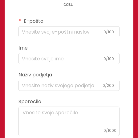
času.
E-pošta
0/100
Ime
0/100
Naziv podjetja
0/200
Sporočilo
0/1000