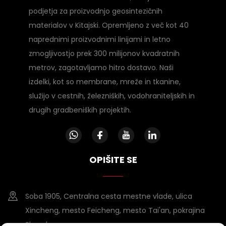
podjetja za proizvodnjo geosintezičnih
materialov v Kitajski. Opremljeno z več kot 40
naprednimi proizvodnimi linijami in letno
zmogljivostjo prek 300 milijonov kvadratnih
metrov, zagotavljamo hitro dostavo. Naši
izdelki, kot so membrane, mreže in tkanine,
služijo v cestnih, železniških, vodohraniteljskih in
drugih gradbeniških projektih.
OPIŠITE SE
Soba 1905, Centralna cesta mestne vlade, ulica
Xincheng, mesto Feicheng, mesto Tai'an, pokrajina
Shandong