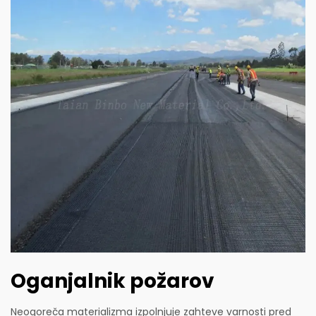
Oganjalnik požarov
Neogoreča materializma izpolnjuje zahteve varnosti pred